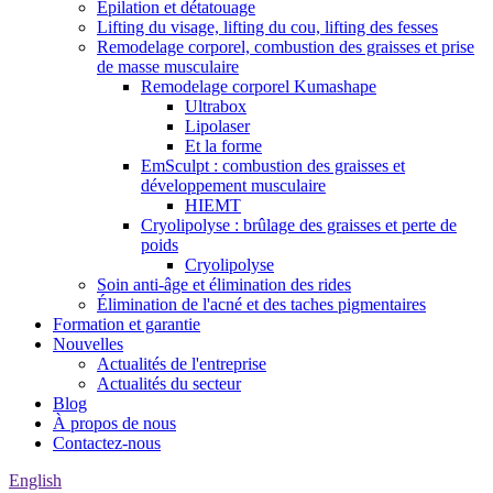
Épilation et détatouage
Lifting du visage, lifting du cou, lifting des fesses
Remodelage corporel, combustion des graisses et prise
de masse musculaire
Remodelage corporel Kumashape
Ultrabox
Lipolaser
Et la forme
EmSculpt : combustion des graisses et
développement musculaire
HIEMT
Cryolipolyse : brûlage des graisses et perte de
poids
Cryolipolyse
Soin anti-âge et élimination des rides
Élimination de l'acné et des taches pigmentaires
Formation et garantie
Nouvelles
Actualités de l'entreprise
Actualités du secteur
Blog
À propos de nous
Contactez-nous
English