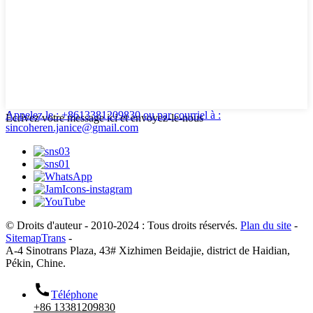
Appelez le : +8613381209830
ou par courriel à :
Écrivez votre message ici et envoyez-le-nous
sincoheren.janice@gmail.com
© Droits d'auteur - 2010-2024 : Tous droits réservés.
Plan du site
-
SitemapTrans
-
A-4 Sinotrans Plaza, 43# Xizhimen Beidajie, district de Haidian,
Pékin, Chine.
Téléphone
+86 13381209830