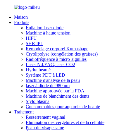
Maison
Produits
Épilation laser diode
Machine à haute tension
HIFU
SHR IPL
Remodelage corporel Kumashape
Cryolipolyse (congélation des graisses)
Radiofréquence à micro-aiguilles
Laser Nd:YAG, laser CO2
Hydra beauté
Système PDT à LED
Machine d'analyse de la peau
laser à diode de 980 nm
Machine approuvée par la FDA
Machine de blanchiment des dents
Stylo plasma
Consommables pour appareils de beauté
Traitement
Resserrement vaginal
Élimination des vergetures et de la cellulite
Peau du visage saine