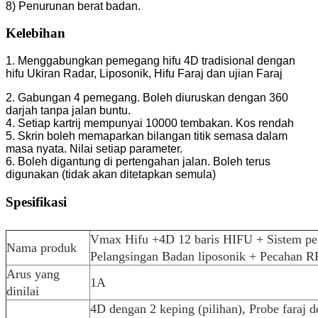
8) Penurunan berat badan.
Kelebihan
1. Menggabungkan pemegang hifu 4D tradisional dengan
hifu Ukiran Radar, Liposonik, Hifu Faraj dan ujian Faraj
2. Gabungan 4 pemegang. Boleh diuruskan dengan 360
darjah tanpa jalan buntu.
4. Setiap kartrij mempunyai 10000 tembakan. Kos rendah
5. Skrin boleh memaparkan bilangan titik semasa dalam
masa nyata. Nilai setiap parameter.
6. Boleh digantung di pertengahan jalan. Boleh terus
digunakan (tidak akan ditetapkan semula)
Spesifikasi
Vmax Hifu +4D 12 baris HIFU + Sistem pe
Nama produk
Pelangsingan Badan liposonik + Pecahan R
Arus yang
1A
dinilai
4D dengan 2 keping (pilihan), Probe faraj