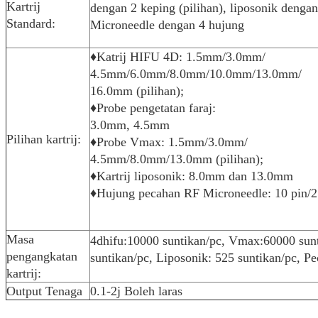
Kartrij
dengan 2 keping (pilihan), liposonik dengan
Standard:
Microneedle dengan 4 hujung
♦Katrij HIFU 4D: 1.5mm/3.0mm/
4.5mm/6.0mm/8.0mm/10.0mm/13.0mm/
16.0mm (pilihan);
♦Probe pengetatan faraj:
3.0mm, 4.5mm
Pilihan kartrij:
♦Probe Vmax: 1.5mm/3.0mm/
4.5mm/8.0mm/13.0mm (pilihan);
♦Kartrij liposonik: 8.0mm dan 13.0mm
♦Hujung pecahan RF Microneedle: 10 pin/25
Masa
4dhifu:10000 suntikan/pc, Vmax:60000 sunt
pengangkatan
suntikan/pc, Liposonik: 525 suntikan/pc, P
kartrij:
Output Tenaga
0.1-2j Boleh laras