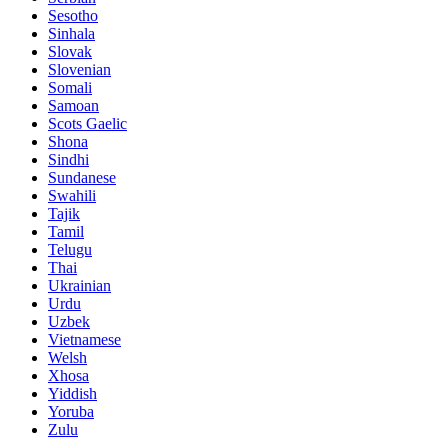
Sesotho
Sinhala
Slovak
Slovenian
Somali
Samoan
Scots Gaelic
Shona
Sindhi
Sundanese
Swahili
Tajik
Tamil
Telugu
Thai
Ukrainian
Urdu
Uzbek
Vietnamese
Welsh
Xhosa
Yiddish
Yoruba
Zulu