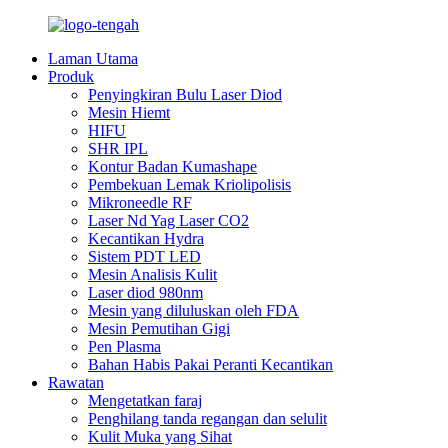
Laman Utama
Produk
Penyingkiran Bulu Laser Diod
Mesin Hiemt
HIFU
SHR IPL
Kontur Badan Kumashape
Pembekuan Lemak Kriolipolisis
Mikroneedle RF
Laser Nd Yag Laser CO2
Kecantikan Hydra
Sistem PDT LED
Mesin Analisis Kulit
Laser diod 980nm
Mesin yang diluluskan oleh FDA
Mesin Pemutihan Gigi
Pen Plasma
Bahan Habis Pakai Peranti Kecantikan
Rawatan
Mengetatkan faraj
Penghilang tanda regangan dan selulit
Kulit Muka yang Sihat