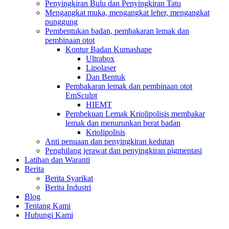
Penyingkiran Bulu dan Penyingkiran Tatu
Mengangkat muka, mengangkat leher, mengangkat
punggung
Pembentukan badan, pembakaran lemak dan
pembinaan otot
Kontur Badan Kumashape
Ultrabox
Lipolaser
Dan Bentuk
Pembakaran lemak dan pembinaan otot
EmSculpt
HIEMT
Pembekuan Lemak Kriolipolisis membakar
lemak dan menurunkan berat badan
Kriolipolisis
Anti penuaan dan penyingkiran kedutan
Penghilang jerawat dan penyingkiran pigmentasi
Latihan dan Waranti
Berita
Berita Syarikat
Berita Industri
Blog
Tentang Kami
Hubungi Kami