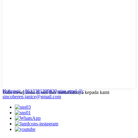
Hubungi: +8613381209830
atau emel @:
Tulis mesej anda di sini dan hantarkannya kepada kami
sincoheren.janice@gmail.com