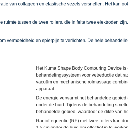
atie van collageen en elastische vezels versnellen. Het kan ook
uimte tussen de twee rollers, die in feite twee elektroden zijn,
m vermoeidheid en spierpijn te verlichten. De hele behandelin
Het Kuma Shape Body Contouring Device is 
behandelingssysteem voor vetreductie dat radi
vacuüm en mechanische rolmassage combineer
apparaat.
De energie verwarmt het behandelde gebied 
onder de huid. Tijdens de behandeling smelte
behandelde gebied, waardoor de dikte van he
Radiofrequentie (RF) met twee rollers kan doo
1,5 cm onder de huid om effectief in te werke