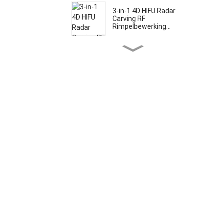
3-in-1 4D HIFU Radar
Carving RF
Rimpelbewerking...
Multifunctionele 5-in-1 5D
HIFU Micron...
4D HIFU Vmax 2-in-1
apparaat
FDA-goedgekeurde
diodelaser voor pijnvrije
behandeling...
FDA- en TUV Medical CE-
goedgekeurde SHR I...