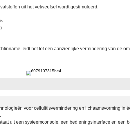
alstoffen uit het vetweefsel wordt gestimuleerd.
s.
).
htinname leidt het tot een aanzienlijke vermindering van de o
logieën voor cellulitisvermindering en lichaamsvorming in éé
.
aat uit een systeemconsole, een bedieningsinterface en een 