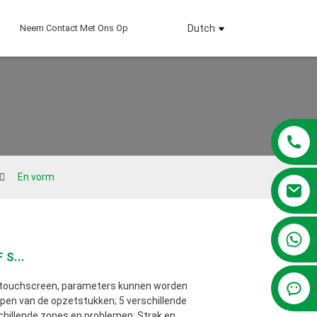
Neem Contact Met Ons Op
Dutch
En vorm
+86 13381209830
 S...
h touchscreen, parameters kunnen worden
pen van de opzetstukken; 5 verschillende
hillende zones en problemen; Strak en