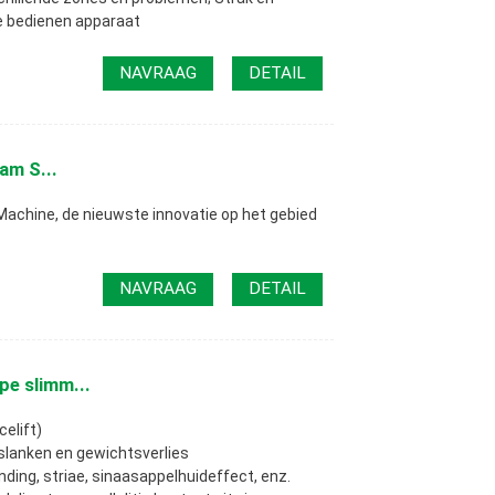
e bedienen apparaat
NAVRAAG
DETAIL
am S...
chine, de nieuwste innovatie op het gebied
NAVRAAG
DETAIL
e slimm...
celift)
slanken en gewichtsverlies
randing, striae, sinaasappelhuideffect, enz.