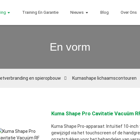
ing
Training En Garantie
Nieuws
Blog
Over Ons
En vorm
etverbranding en spieropbouw
Kumashape lichaamscontouren
Kuma Shape Pro Cavitatie Vacuüm RF
Kuma Shape Pro-apparaat: Intuïtief 10-inc
gewijzigd via het touchscreen of de handgre
opzetstukken voor het behandelen van versc