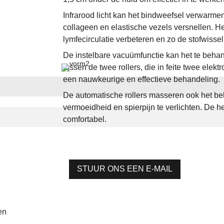
Infrarood licht kan het bindweefsel verwarme
collageen en elastische vezels versnellen. H
lymfecirculatie verbeteren en zo de stofwisse
De instelbare vacuümfunctie kan het te behan
tussen de twee rollers, die in feite twee elektr
een nauwkeurige en effectieve behandeling.
De automatische rollers masseren ook het b
vermoeidheid en spierpijn te verlichten. De 
comfortabel.
STUUR ONS EEN E-MAIL
en