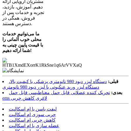
مشتریان اروپایی ارائه
دهیم. آموزش، بازدید،
تجربه و خدمات پس از
فروش، همگی در
دسترس هستند.
ما می‌توانیم خدمات
محلی خوب آلمانی را
با قیمت پایین چینی به
شما ارائه دهیم!
قبلی:
دستگاه لیزر دیود 980 نانومتری پزشکی با کیفیت بالا،
دستگاه لیزر ورید عنکبوتی با لیزر دیود 980 نانومتری
بعدی:
تحریک کننده عضلانی قابل حمل مغناطیسی قابل حمل
ems لاغری کاهش چربی
لیفت باسن با ام اسکالپت
چربی سوزی ام اسکالپت
کاهش چربی ام اسکالپت
عضله سازی با ام اسکالپت