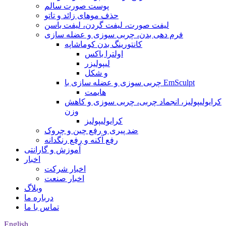
پوست صورت سالم
حذف موهای زائد و تاتو
لیفت صورت، لیفت گردن، لیفت باسن
فرم دهی بدن، چربی سوزی و عضله سازی
کانتورینگ بدن کوماشاپه
اولترا باکس
لیپولیزر
و شکل
چربی سوزی و عضله سازی با EmSculpt
هایمت
کرایولیپولیز، انجماد چربی، چربی سوزی و کاهش
وزن
کرایولیپولیز
ضد پیری و رفع چین و چروک
رفع آکنه و رفع رنگدانه
آموزش و گارانتی
اخبار
اخبار شرکت
اخبار صنعت
وبلاگ
درباره ما
تماس با ما
English