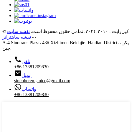
© کپی‌رایت - ۲۰۱۰-۲۰۲۴: تمامی حقوق محفوظ است.
نقشه سایت
-
-
نقشه سایتترانز
A-4 Sinotrans Plaza، 43# Xizhimen Beidajie، Haidian District، پکن،
چین.
تلفن
‎+86 13381209830‎
ایمیل
sincoheren.janice@gmail.com
واتساپ
‎+86 13381209830‎