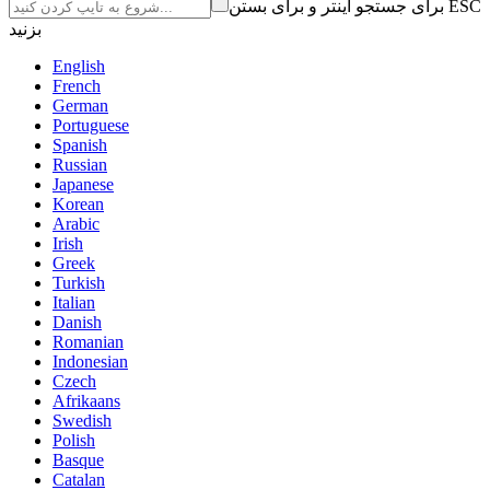
برای جستجو اینتر و برای بستن ESC
بزنید
English
French
German
Portuguese
Spanish
Russian
Japanese
Korean
Arabic
Irish
Greek
Turkish
Italian
Danish
Romanian
Indonesian
Czech
Afrikaans
Swedish
Polish
Basque
Catalan