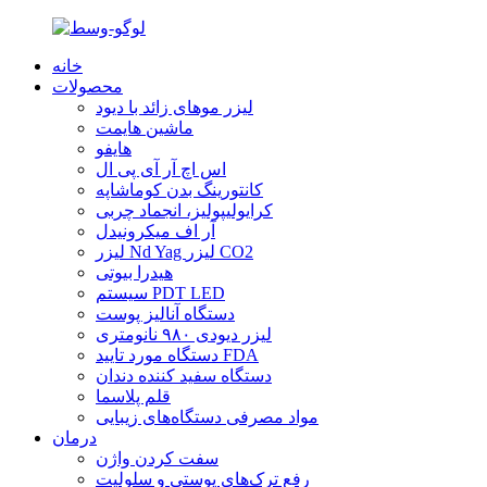
خانه
محصولات
لیزر موهای زائد با دیود
ماشین هایمت
هایفو
اس اچ آر آی پی ال
کانتورینگ بدن کوماشاپه
کرایولیپولیز، انجماد چربی
آر اف میکرونیدل
لیزر Nd Yag لیزر CO2
هیدرا بیوتی
سیستم PDT LED
دستگاه آنالیز پوست
لیزر دیودی ۹۸۰ نانومتری
دستگاه مورد تایید FDA
دستگاه سفید کننده دندان
قلم پلاسما
مواد مصرفی دستگاه‌های زیبایی
درمان
سفت کردن واژن
رفع ترک‌های پوستی و سلولیت