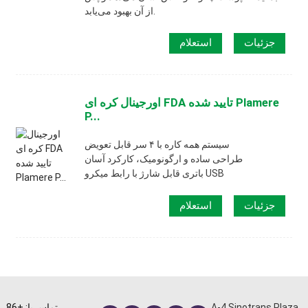
از آن بهبود می‌یابد.
جزئیات
استعلام
اورجینال کره ای FDA تایید شده Plamere
P...
سیستم همه کاره با ۴ سر قابل تعویض
طراحی ساده و ارگونومیک، کارکرد آسان
باتری قابل شارژ با رابط میکرو USB
جزئیات
استعلام
A-4 Sinotrans Plaza،
تماس با: +86