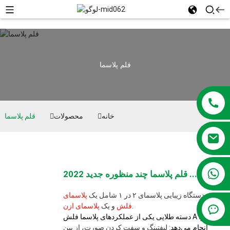
قلم پلاسما
خانه
محصولات
قلم پلاسما
‎+86 13381209830‎
قلم پلاسما چند منظوره جدید 2022 ...
دستگاه زیبایی پلاسمای ۲ در ۱ شامل یک
پلاسمای
.
فلش
و یک
پلاسمای ازن
دسته طلایی یکی از عملکردهای پلاسما فلش A را
انجام می‌دهد
: لیفتینگ و سفت کردن صورت، از بین