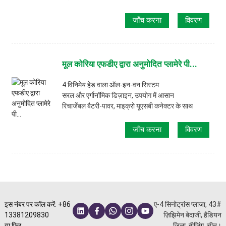
जाँच करना
विवरण
मूल कोरिया एफडीए द्वारा अनुमोदित प्लामेरे पी...
4 विनिमेय हेड वाला ऑल-इन-वन सिस्टम
सरल और एर्गोनॉमिक डिज़ाइन, उपयोग में आसान
रिचार्जेबल बैटरी-पावर, माइक्रो यूएसबी कनेक्टर के साथ
जाँच करना
विवरण
इस नंबर पर कॉल करें: +86
ए-4 सिनोट्रांस प्लाजा, 43#
13381209830
ज़िझिमेन बेदाजी, हैडियन
या फिर
जिला, बीजिंग, चीन।