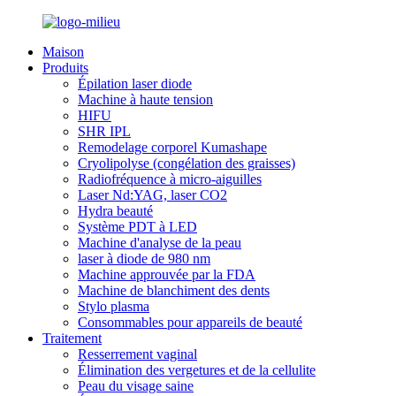
Maison
Produits
Épilation laser diode
Machine à haute tension
HIFU
SHR IPL
Remodelage corporel Kumashape
Cryolipolyse (congélation des graisses)
Radiofréquence à micro-aiguilles
Laser Nd:YAG, laser CO2
Hydra beauté
Système PDT à LED
Machine d'analyse de la peau
laser à diode de 980 nm
Machine approuvée par la FDA
Machine de blanchiment des dents
Stylo plasma
Consommables pour appareils de beauté
Traitement
Resserrement vaginal
Élimination des vergetures et de la cellulite
Peau du visage saine