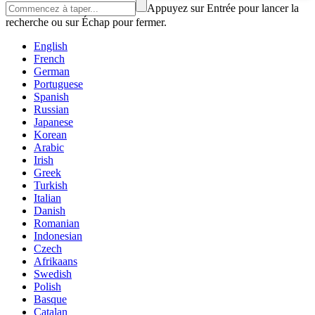
Appuyez sur Entrée pour lancer la
recherche ou sur Échap pour fermer.
English
French
German
Portuguese
Spanish
Russian
Japanese
Korean
Arabic
Irish
Greek
Turkish
Italian
Danish
Romanian
Indonesian
Czech
Afrikaans
Swedish
Polish
Basque
Catalan