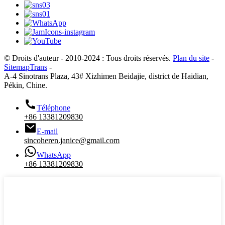
© Droits d'auteur - 2010-2024 : Tous droits réservés.
Plan du site
-
SitemapTrans
-
A-4 Sinotrans Plaza, 43# Xizhimen Beidajie, district de Haidian,
Pékin, Chine.
Téléphone
+86 13381209830
E-mail
sincoheren.janice@gmail.com
WhatsApp
+86 13381209830