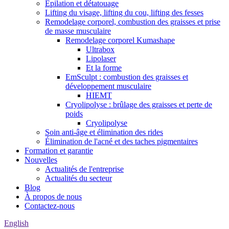
Épilation et détatouage
Lifting du visage, lifting du cou, lifting des fesses
Remodelage corporel, combustion des graisses et prise
de masse musculaire
Remodelage corporel Kumashape
Ultrabox
Lipolaser
Et la forme
EmSculpt : combustion des graisses et
développement musculaire
HIEMT
Cryolipolyse : brûlage des graisses et perte de
poids
Cryolipolyse
Soin anti-âge et élimination des rides
Élimination de l'acné et des taches pigmentaires
Formation et garantie
Nouvelles
Actualités de l'entreprise
Actualités du secteur
Blog
À propos de nous
Contactez-nous
English