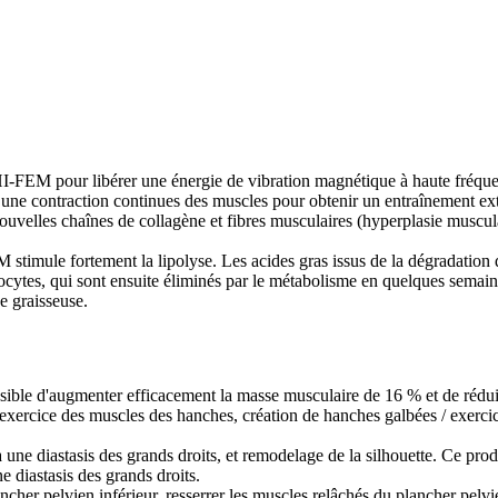
HI-FEM pour libérer une énergie de vibration magnétique à haute fréquen
une contraction continues des muscles pour obtenir un entraînement ext
velles chaînes de collagène et fibres musculaires (hyperplasie musculai
stimule fortement la lipolyse. Les acides gras issus de la dégradation d
ocytes, qui sont ensuite éliminés par le métabolisme en quelques semai
e graisseuse.
ossible d'augmenter efficacement la masse musculaire de 16 % et de réd
exercice des muscles des hanches, création de hanches galbées / exerc
 une diastasis des grands droits, et remodelage de la silhouette. Ce pro
 diastasis des grands droits.
cher pelvien inférieur, resserrer les muscles relâchés du plancher pelvien