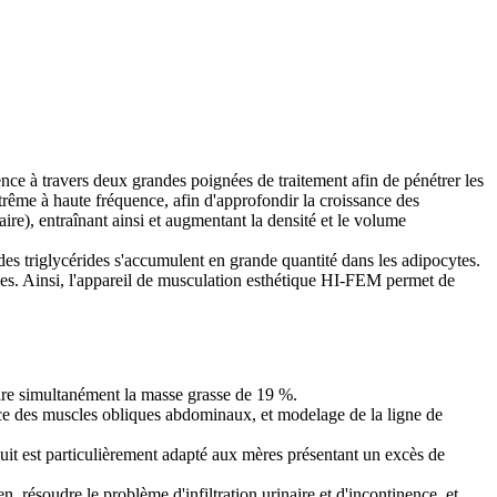
ce à travers deux grandes poignées de traitement afin de pénétrer les
rême à haute fréquence, afin d'approfondir la croissance des
re), entraînant ainsi et augmentant la densité et le volume
es triglycérides s'accumulent en grande quantité dans les adipocytes.
nes. Ainsi, l'appareil de musculation esthétique HI-FEM permet de
uire simultanément la masse grasse de 19 %.
ice des muscles obliques abdominaux, et modelage de la ligne de
duit est particulièrement adapté aux mères présentant un excès de
, résoudre le problème d'infiltration urinaire et d'incontinence, et