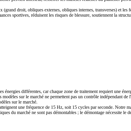
(grand droit, obliques externes, obliques internes, transverses) et les f
mances sportives, réduisent les risques de blessure, soutiennent la struct
nergies différentes, car chaque zone de traitement requiert une énergie d
es modèles sur le marché ne permettent pas un contrôle indépendant de l
odèles sur le marché.
atteignent une fréquence de 15 Hz, soit 15 cycles par seconde. Notre ma
ques du marché ne sont pas démontables ; le démontage nécessite le démo