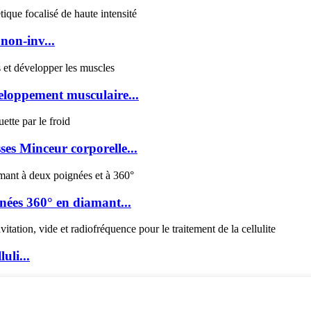
non-inv...
eloppement musculaire...
ses Minceur corporelle...
nées 360° en diamant...
uli...