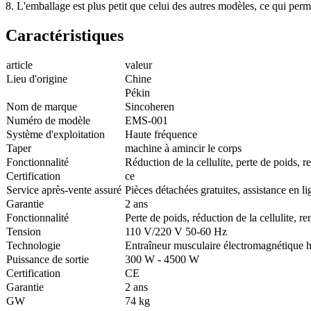
8. L'emballage est plus petit que celui des autres modèles, ce qui perme
Caractéristiques
article
valeur
Lieu d'origine
Chine
Pékin
Nom de marque
Sincoheren
Numéro de modèle
EMS-001
Système d'exploitation
Haute fréquence
Taper
machine à amincir le corps
Fonctionnalité
Réduction de la cellulite, perte de poids, 
Certification
ce
Service après-vente assuré
Pièces détachées gratuites, assistance en li
Garantie
2 ans
Fonctionnalité
Perte de poids, réduction de la cellulite, 
Tension
110 V/220 V 50-60 Hz
Technologie
Entraîneur musculaire électromagnétique h
Puissance de sortie
300 W - 4500 W
Certification
CE
Garantie
2 ans
GW
74 kg