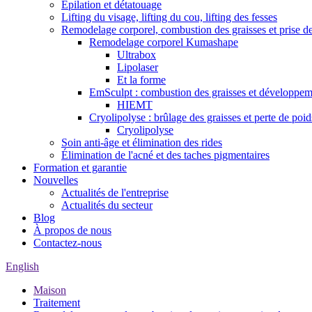
Épilation et détatouage
Lifting du visage, lifting du cou, lifting des fesses
Remodelage corporel, combustion des graisses et prise d
Remodelage corporel Kumashape
Ultrabox
Lipolaser
Et la forme
EmSculpt : combustion des graisses et développem
HIEMT
Cryolipolyse : brûlage des graisses et perte de poid
Cryolipolyse
Soin anti-âge et élimination des rides
Élimination de l'acné et des taches pigmentaires
Formation et garantie
Nouvelles
Actualités de l'entreprise
Actualités du secteur
Blog
À propos de nous
Contactez-nous
English
Maison
Traitement