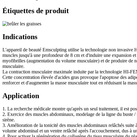
Étiquettes de produit
Indications
L'appareil de beauté Emsculpting utilise la technologie non invasive 
muscles jusqu'à une profondeur de 8 cm et d'induire une expansion et 
myofibrilles (augmentation du volume musculaire) et de produire de nou
musculaire.
La contraction musculaire maximale induite par la technologie HI-FEM 
Cette concentration élevée d'acides gras provoque l'apoptose des adip
renforcer et d'augmenter la masse musculaire tout en réduisant la mass
Application
1. La recherche médicale montre qu'après un seul traitement, il est p
2. Exercice des muscles abdominaux, modelage de la ligne du buste / 
sirène.
3. Amélioration de la tonicité des muscles abdominaux relâchés suite à
volume abdominal et un ventre relâché après l'accouchement, dus à une
4. Pour activer la régénération du collagène du tissu musculaire du plan