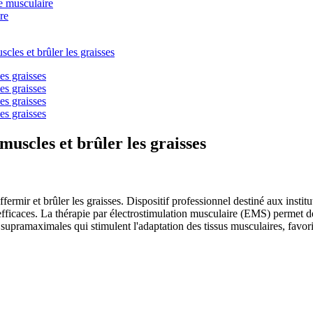
e musculaire
re
uscles et brûler les graisses
ermir et brûler les graisses. Dispositif professionnel destiné aux instit
efficaces. La thérapie par électrostimulation musculaire (EMS) permet d
upramaximales qui stimulent l'adaptation des tissus musculaires, favoris