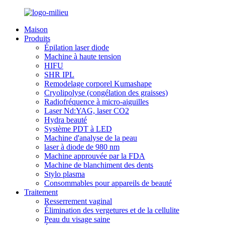
Maison
Produits
Épilation laser diode
Machine à haute tension
HIFU
SHR IPL
Remodelage corporel Kumashape
Cryolipolyse (congélation des graisses)
Radiofréquence à micro-aiguilles
Laser Nd:YAG, laser CO2
Hydra beauté
Système PDT à LED
Machine d'analyse de la peau
laser à diode de 980 nm
Machine approuvée par la FDA
Machine de blanchiment des dents
Stylo plasma
Consommables pour appareils de beauté
Traitement
Resserrement vaginal
Élimination des vergetures et de la cellulite
Peau du visage saine