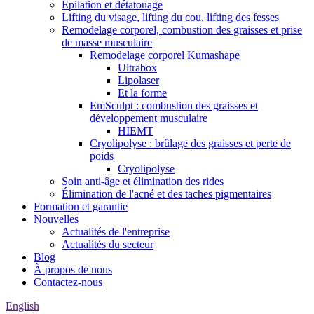
Épilation et détatouage
Lifting du visage, lifting du cou, lifting des fesses
Remodelage corporel, combustion des graisses et prise
de masse musculaire
Remodelage corporel Kumashape
Ultrabox
Lipolaser
Et la forme
EmSculpt : combustion des graisses et
développement musculaire
HIEMT
Cryolipolyse : brûlage des graisses et perte de
poids
Cryolipolyse
Soin anti-âge et élimination des rides
Élimination de l'acné et des taches pigmentaires
Formation et garantie
Nouvelles
Actualités de l'entreprise
Actualités du secteur
Blog
À propos de nous
Contactez-nous
English