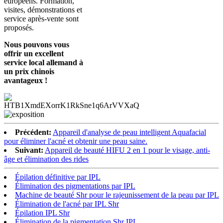
européens. Formation,
visites, démonstrations et
service après-vente sont
proposés.
Nous pouvons vous
offrir un excellent
service local allemand à
un prix chinois
avantageux !
Précédent:
Appareil d'analyse de peau intelligent Aquafacial
pour éliminer l'acné et obtenir une peau saine.
Suivant:
Appareil de beauté HIFU 2 en 1 pour le visage, anti-
âge et élimination des rides
Épilation définitive par IPL
Élimination des pigmentations par IPL
Machine de beauté Shr pour le rajeunissement de la peau par IPL
Élimination de l'acné par IPL Shr
Épilation IPL Shr
Élimination de la pigmentation Shr IPL