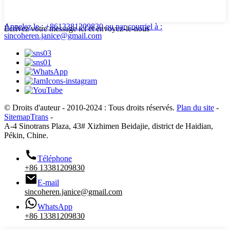
Appelez le : +8613381209830
ou par courriel à :
Écrivez votre message ici et envoyez-le-nous
sincoheren.janice@gmail.com
© Droits d'auteur - 2010-2024 : Tous droits réservés.
Plan du site
-
SitemapTrans
-
A-4 Sinotrans Plaza, 43# Xizhimen Beidajie, district de Haidian,
Pékin, Chine.
Téléphone
+86 13381209830
E-mail
sincoheren.janice@gmail.com
WhatsApp
+86 13381209830