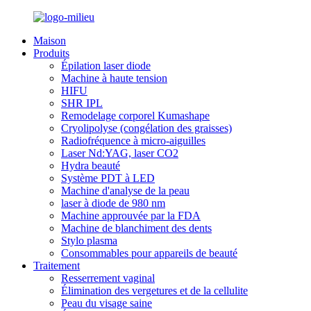
Maison
Produits
Épilation laser diode
Machine à haute tension
HIFU
SHR IPL
Remodelage corporel Kumashape
Cryolipolyse (congélation des graisses)
Radiofréquence à micro-aiguilles
Laser Nd:YAG, laser CO2
Hydra beauté
Système PDT à LED
Machine d'analyse de la peau
laser à diode de 980 nm
Machine approuvée par la FDA
Machine de blanchiment des dents
Stylo plasma
Consommables pour appareils de beauté
Traitement
Resserrement vaginal
Élimination des vergetures et de la cellulite
Peau du visage saine