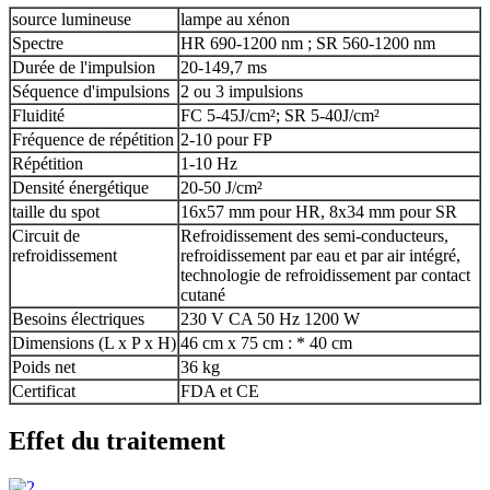
source lumineuse
lampe au xénon
Spectre
HR 690-1200 nm ; SR 560-1200 nm
Durée de l'impulsion
20-149,7 ms
Séquence d'impulsions
2 ou 3 impulsions
Fluidité
FC 5-45J/cm²; SR 5-40J/cm²
Fréquence de répétition
2-10 pour FP
Répétition
1-10 Hz
Densité énergétique
20-50 J/cm²
taille du spot
16x57 mm pour HR, 8x34 mm pour SR
Circuit de
Refroidissement des semi-conducteurs,
refroidissement
refroidissement par eau et par air intégré,
technologie de refroidissement par contact
cutané
Besoins électriques
230 V CA 50 Hz 1200 W
Dimensions (L x P x H)
46 cm x 75 cm : * 40 cm
Poids net
36 kg
Certificat
FDA et CE
Effet du traitement