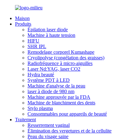
Maison
Produits
Épilation laser diode
Machine à haute tension
HIFU
SHR IPL
Remodelage corporel Kumashape
Cryolipolyse (congélation des graisses)
Radiofréquence à micro-aiguilles
Laser Nd:YAG, laser CO2
Hydra beauté
Système PDT à LED
Machine d'analyse de la peau
laser à diode de 980 nm
Machine approuvée par la FDA
Machine de blanchiment des dents
Stylo plasma
Consommables pour appareils de beauté
Traitement
Resserrement vaginal
Élimination des vergetures et de la cellulite
Peau du visage saine