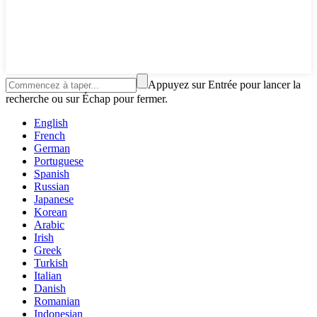
Appuyez sur Entrée pour lancer la
recherche ou sur Échap pour fermer.
English
French
German
Portuguese
Spanish
Russian
Japanese
Korean
Arabic
Irish
Greek
Turkish
Italian
Danish
Romanian
Indonesian