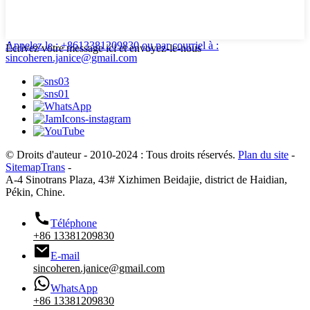
Appelez le : +8613381209830
ou par courriel à :
Écrivez votre message ici et envoyez-le-nous
sincoheren.janice@gmail.com
© Droits d'auteur - 2010-2024 : Tous droits réservés.
Plan du site
-
SitemapTrans
-
A-4 Sinotrans Plaza, 43# Xizhimen Beidajie, district de Haidian,
Pékin, Chine.
Téléphone
+86 13381209830
E-mail
sincoheren.janice@gmail.com
WhatsApp
+86 13381209830