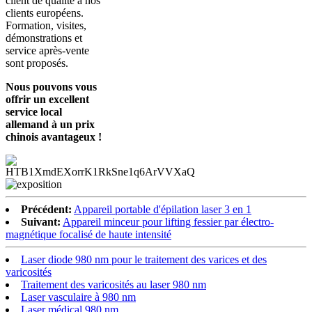
client de qualité à nos
clients européens.
Formation, visites,
démonstrations et
service après-vente
sont proposés.
Nous pouvons vous
offrir un excellent
service local
allemand à un prix
chinois avantageux !
Précédent:
Appareil portable d'épilation laser 3 en 1
Suivant:
Appareil minceur pour lifting fessier par électro-
magnétique focalisé de haute intensité
Laser diode 980 nm pour le traitement des varices et des
varicosités
Traitement des varicosités au laser 980 nm
Laser vasculaire à 980 nm
Laser médical 980 nm