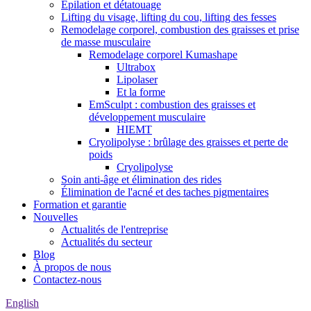
Épilation et détatouage
Lifting du visage, lifting du cou, lifting des fesses
Remodelage corporel, combustion des graisses et prise
de masse musculaire
Remodelage corporel Kumashape
Ultrabox
Lipolaser
Et la forme
EmSculpt : combustion des graisses et
développement musculaire
HIEMT
Cryolipolyse : brûlage des graisses et perte de
poids
Cryolipolyse
Soin anti-âge et élimination des rides
Élimination de l'acné et des taches pigmentaires
Formation et garantie
Nouvelles
Actualités de l'entreprise
Actualités du secteur
Blog
À propos de nous
Contactez-nous
English