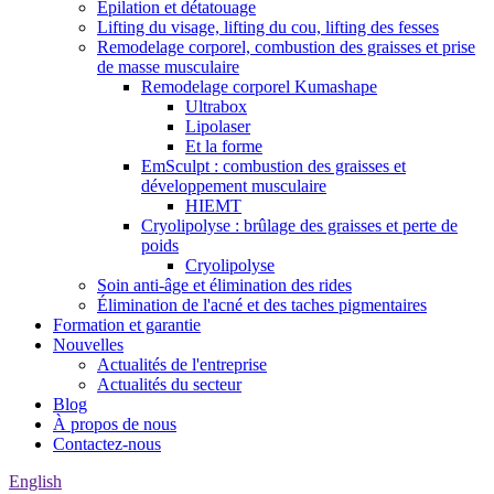
Épilation et détatouage
Lifting du visage, lifting du cou, lifting des fesses
Remodelage corporel, combustion des graisses et prise
de masse musculaire
Remodelage corporel Kumashape
Ultrabox
Lipolaser
Et la forme
EmSculpt : combustion des graisses et
développement musculaire
HIEMT
Cryolipolyse : brûlage des graisses et perte de
poids
Cryolipolyse
Soin anti-âge et élimination des rides
Élimination de l'acné et des taches pigmentaires
Formation et garantie
Nouvelles
Actualités de l'entreprise
Actualités du secteur
Blog
À propos de nous
Contactez-nous
English