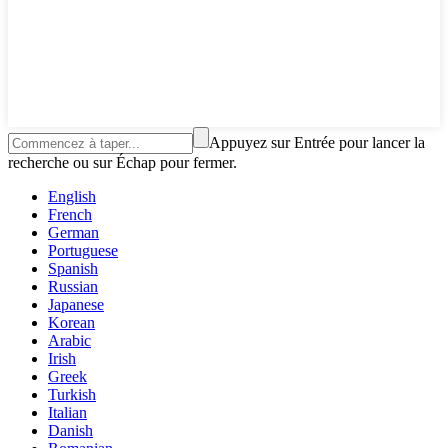
Appuyez sur Entrée pour lancer la
recherche ou sur Échap pour fermer.
English
French
German
Portuguese
Spanish
Russian
Japanese
Korean
Arabic
Irish
Greek
Turkish
Italian
Danish