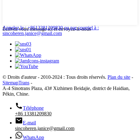
Appelez le : +8613381209830
ou par courriel à :
Écrivez votre message ici et envoyez-le-nous
sincoheren.janice@gmail.com
© Droits d'auteur - 2010-2024 : Tous droits réservés.
Plan du site
-
SitemapTrans
-
A-4 Sinotrans Plaza, 43# Xizhimen Beidajie, district de Haidian,
Pékin, Chine.
Téléphone
+86 13381209830
E-mail
sincoheren.janice@gmail.com
WhatsApp