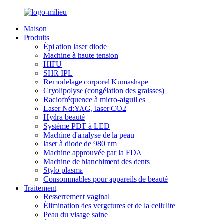
Maison
Produits
Épilation laser diode
Machine à haute tension
HIFU
SHR IPL
Remodelage corporel Kumashape
Cryolipolyse (congélation des graisses)
Radiofréquence à micro-aiguilles
Laser Nd:YAG, laser CO2
Hydra beauté
Système PDT à LED
Machine d'analyse de la peau
laser à diode de 980 nm
Machine approuvée par la FDA
Machine de blanchiment des dents
Stylo plasma
Consommables pour appareils de beauté
Traitement
Resserrement vaginal
Élimination des vergetures et de la cellulite
Peau du visage saine