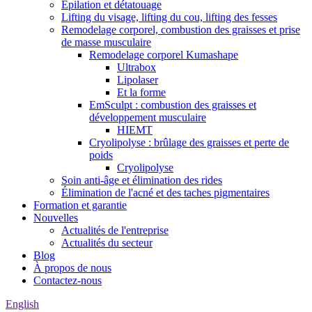
Épilation et détatouage
Lifting du visage, lifting du cou, lifting des fesses
Remodelage corporel, combustion des graisses et prise
de masse musculaire
Remodelage corporel Kumashape
Ultrabox
Lipolaser
Et la forme
EmSculpt : combustion des graisses et
développement musculaire
HIEMT
Cryolipolyse : brûlage des graisses et perte de
poids
Cryolipolyse
Soin anti-âge et élimination des rides
Élimination de l'acné et des taches pigmentaires
Formation et garantie
Nouvelles
Actualités de l'entreprise
Actualités du secteur
Blog
À propos de nous
Contactez-nous
English