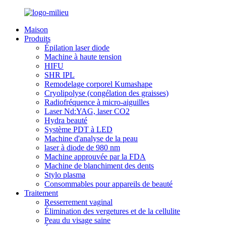
Maison
Produits
Épilation laser diode
Machine à haute tension
HIFU
SHR IPL
Remodelage corporel Kumashape
Cryolipolyse (congélation des graisses)
Radiofréquence à micro-aiguilles
Laser Nd:YAG, laser CO2
Hydra beauté
Système PDT à LED
Machine d'analyse de la peau
laser à diode de 980 nm
Machine approuvée par la FDA
Machine de blanchiment des dents
Stylo plasma
Consommables pour appareils de beauté
Traitement
Resserrement vaginal
Élimination des vergetures et de la cellulite
Peau du visage saine