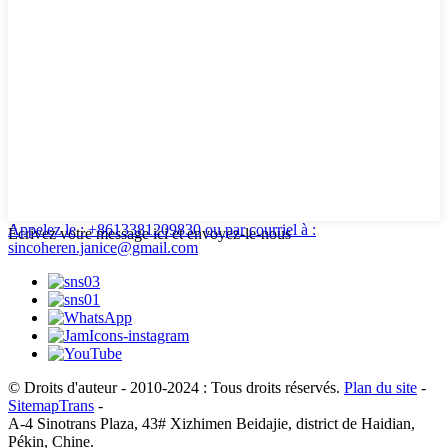
Appelez le : +8613381209830
ou par courriel à :
Écrivez votre message ici et envoyez-le-nous
sincoheren.janice@gmail.com
© Droits d'auteur - 2010-2024 : Tous droits réservés.
Plan du site
-
SitemapTrans
-
A-4 Sinotrans Plaza, 43# Xizhimen Beidajie, district de Haidian,
Pékin, Chine.