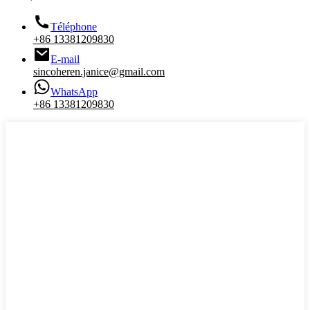
Téléphone
+86 13381209830
E-mail
sincoheren.janice@gmail.com
WhatsApp
+86 13381209830