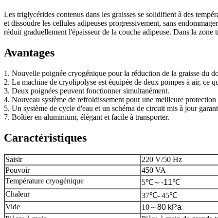
Les triglycérides contenus dans les graisses se solidifient à des tempé
et dissoudre les cellules adipeuses progressivement, sans endommager l
réduit graduellement l'épaisseur de la couche adipeuse. Dans la zone tra
Avantages
1. Nouvelle poignée cryogénique pour la réduction de la graisse du 
2. La machine de cryolipolyse est équipée de deux pompes à air, ce qui 
3. Deux poignées peuvent fonctionner simultanément.
4. Nouveau système de refroidissement pour une meilleure protection 
5. Un système de cycle d'eau et un schéma de circuit mis à jour garant
7. Boîtier en aluminium, élégant et facile à transporter.
Caractéristiques
Saisir
220 V/50 Hz
Pouvoir
450 VA
Température cryogénique
5℃～
-11
℃
Chaleur
37℃- 45℃
Vide
10
～
80 kPa