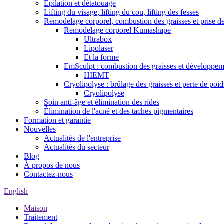
Épilation et détatouage
Lifting du visage, lifting du cou, lifting des fesses
Remodelage corporel, combustion des graisses et prise d
Remodelage corporel Kumashape
Ultrabox
Lipolaser
Et la forme
EmSculpt : combustion des graisses et développem
HIEMT
Cryolipolyse : brûlage des graisses et perte de poid
Cryolipolyse
Soin anti-âge et élimination des rides
Élimination de l'acné et des taches pigmentaires
Formation et garantie
Nouvelles
Actualités de l'entreprise
Actualités du secteur
Blog
À propos de nous
Contactez-nous
English
Maison
Traitement