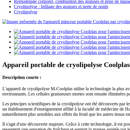
Remodelage corporel, combustion des graisses et prise de mass
Cryolipolyse : brûlage des graisses et perte de poids
Cryolipolyse
Appareil portable de cryolipolyse Coolpla
Description courte :
L'appareil de cryolipolyse M-Coolplas utilise la technologie la plus ava
environnants. Les cellules graisseuses mortes sont ensuite éliminées pa
Les principes scientifiques de la cryolipolyse ont été découverts p
un établissement d'enseignement affilié à la faculté de médecine de H
naturellement plus sensibles aux effets du froid que les autres tissus e
Il s'agit d'une découverte majeure. Grâce à cette technologie, il est pos
ressentent une sensation de fraîcheur et sentent la graisse aspirée par l