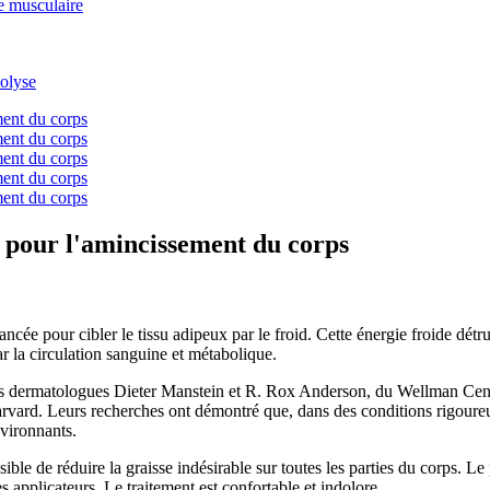
e musculaire
s pour l'amincissement du corps
ncée pour cibler le tissu adipeux par le froid. Cette énergie froide détru
r la circulation sanguine et métabolique.
ar les dermatologues Dieter Manstein et R. Rox Anderson, du Wellman Ce
arvard. Leurs recherches ont démontré que, dans des conditions rigoureu
nvironnants.
sible de réduire la graisse indésirable sur toutes les parties du corps. L
es applicateurs. Le traitement est confortable et indolore.