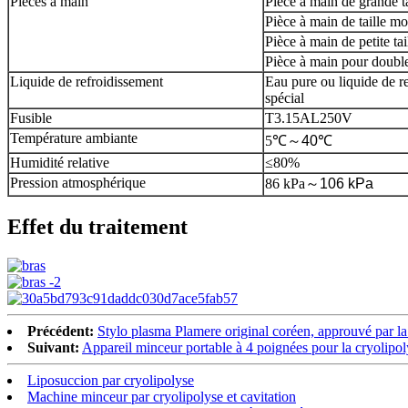
Pièces à main
Pièce à main de grande t
Pièce à main de taille 
Pièce à main de petite ta
Pièce à main pour doubl
Liquide de refroidissement
Eau pure ou liquide de r
spécial
Fusible
T3.15AL250V
Température ambiante
5℃～
40
℃
Humidité relative
≤80%
Pression atmosphérique
86 kPa
～
106 kPa
Effet du traitement
Précédent:
Stylo plasma Plamere original coréen, approuvé par la F
Suivant:
Appareil minceur portable à 4 poignées pour la cryolipol
Liposuccion par cryolipolyse
Machine minceur par cryolipolyse et cavitation