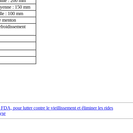
aille : 200 mm
moyenne : 150 mm
ille : 100 mm
e menton
efroidissement
DA, pour lutter contre le vieillissement et éliminer les rides
yse