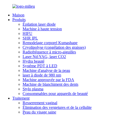
Maison
Produits
Épilation laser diode
Machine à haute tension
HIFU
SHR IPL
Remodelage corporel Kumashape
Cryolipolyse (congélation des graisses)
Radiofréquence à micro-aiguilles
Laser Nd:YAG, laser CO2
Hydra beauté
Système PDT à LED
Machine d'analyse de la peau
laser à diode de 980 nm
Machine approuvée par la FDA
Machine de blanchiment des dents
Stylo plasma
Consommables pour appareils de beauté
Traitement
Resserrement vaginal
Élimination des vergetures et de la cellulite
Peau du visage saine