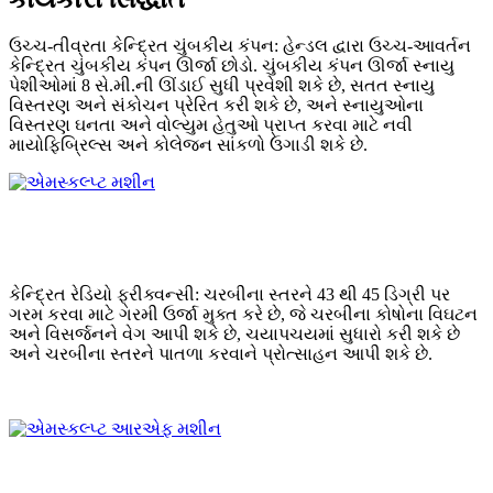
ઉચ્ચ-તીવ્રતા કેન્દ્રિત ચુંબકીય કંપન: હેન્ડલ દ્વારા ઉચ્ચ-આવર્તન
કેન્દ્રિત ચુંબકીય કંપન ઊર્જા છોડો. ચુંબકીય કંપન ઊર્જા સ્નાયુ
પેશીઓમાં 8 સે.મી.ની ઊંડાઈ સુધી પ્રવેશી શકે છે, સતત સ્નાયુ
વિસ્તરણ અને સંકોચન પ્રેરિત કરી શકે છે, અને સ્નાયુઓના
વિસ્તરણ ઘનતા અને વોલ્યુમ હેતુઓ પ્રાપ્ત કરવા માટે નવી
માયોફિબ્રિલ્સ અને કોલેજન સાંકળો ઉગાડી શકે છે.
કેન્દ્રિત રેડિયો ફ્રીક્વન્સી: ચરબીના સ્તરને 43 થી 45 ડિગ્રી પર
ગરમ કરવા માટે ગરમી ઉર્જા મુક્ત કરે છે, જે ચરબીના કોષોના વિઘટન
અને વિસર્જનને વેગ આપી શકે છે, ચયાપચયમાં સુધારો કરી શકે છે
અને ચરબીના સ્તરને પાતળા કરવાને પ્રોત્સાહન આપી શકે છે.