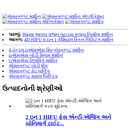
પાછલું:
Hiemt આકાર વજન ઘટાડવા સ્નાયુ નિર્માણ મશીન
આગળ:
4D HIFU 6 ઇન 1 ફેશિયલ સ્કિન લિફ્ટિંગ મશીન
4 હેન્ડલ ઇએમએસ સિન્કોસ્કલ્પ્ટ મશીન
ઇએમએસ બોડી સ્લિમ મશીન
ઇએમએસ સ્લિમિંગ મશીન
એમસ્કલ્પ્ટ બોડી શેપ
એમસ્કલ્પ્ટ ફેટ બર્નિંગ
એમ્સકલ્પ્ટ મસલ બિલ્ડિંગ
ઉત્પાદનોની શ્રેણીઓ
2 ઇન 1 HIFU ફેસ એન્ટી-એજિંગ અને
યોનિમાર્ગ ટાઈટ...