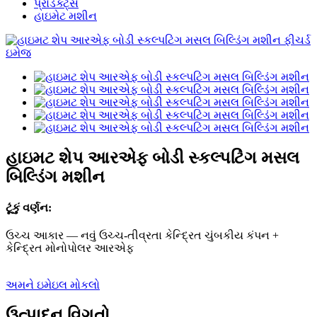
પ્રોડક્ટ્સ
હાઇમેટ મશીન
હાઇમટ શેપ આરએફ બોડી સ્કલ્પટિંગ મસલ
બિલ્ડિંગ મશીન
ટૂંકું વર્ણન:
ઉચ્ચ આકાર — નવું ઉચ્ચ-તીવ્રતા કેન્દ્રિત ચુંબકીય કંપન +
કેન્દ્રિત મોનોપોલર આરએફ
અમને ઇમેઇલ મોકલો
ઉત્પાદન વિગતો