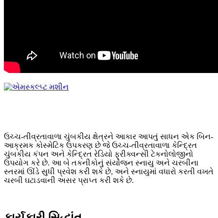
ઉચ્ચ-તીવ્રતાવાળા ચુંબકીય ક્ષેત્રને આકાર આપતું સાધન એક બિન-
આક્રમક કોસ્મેટિક ઉપકરણ છે જે ઉચ્ચ-તીવ્રતાવાળા કેન્દ્રિત
ચુંબકીય કંપન અને કેન્દ્રિત રેડિયો ફ્રીક્વન્સી ટેકનોલોજીનો
ઉપયોગ કરે છે. આ બે તકનીકોનું સંયોજન સ્નાયુ અને ચરબીના
સ્તરમાં ઊંડે સુધી પ્રવેશ કરી શકે છે, અને સ્નાયુમાં વધારો કરતી વખતે
ચરબી ઘટાડવાની અસર પ્રાપ્ત કરી શકે છે.
કાર્યકારી સિદ્ધાંત