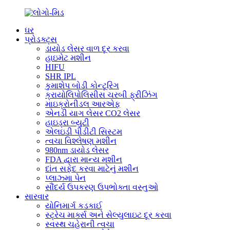
ઘર
પ્રોડક્ટ્સ
ડાયોડ લેસર વાળ દૂર કરવા
હાઇમેટ મશીન
HIFU
SHR IPL
કુમાશેપ બોડી કોન્ટૂરિંગ
ક્રાયોલિપોલિસીસ ચરબી ફ્રીઝિંગ
માઇક્રોનીડલ આરએફ
એનડી યાગ લેસર CO2 લેસર
હાઇડ્રા બ્યુટી
એલઇડી પીડીટી સિસ્ટમ
ત્વચા વિશ્લેષણ મશીન
980nm ડાયોડ લેસર
FDA દ્વારા માન્ય મશીન
દાંત સફેદ કરવા માટેનું મશીન
પ્લાઝ્મા પેન
સૌંદર્ય ઉપકરણ ઉપભોક્તા વસ્તુઓ
સારવાર
યોનિમાર્ગ કડકાઈ
સ્ટ્રેચ માર્ક્સ અને સેલ્યુલાઇટ દૂર કરવા
સ્વસ્થ ચહેરાની ત્વચા