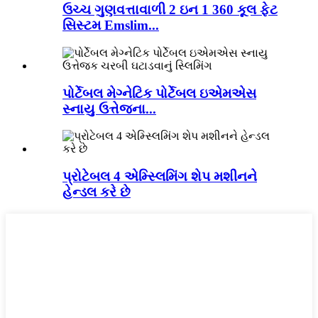
ઉચ્ચ ગુણવત્તાવાળી 2 ઇન 1 360 કૂલ ફેટ
સિસ્ટમ Emslim...
પોર્ટેબલ મેગ્નેટિક પોર્ટેબલ ઇએમએસ
સ્નાયુ ઉત્તેજના...
પ્રોટેબલ 4 એમ્સ્લિમિંગ શેપ મશીનને
હેન્ડલ કરે છે