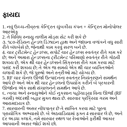
ફાયદા
1. નવું ઉચ્ચ-તીવ્રતા કેન્દ્રિત ચુંબકીય કંપન + કેન્દ્રિત મોનોપોલર
આરએફ
2. તે વિવિધ સ્નાયુ તાલીમ મોડ્સ સેટ કરી શકે છે
૩. ૧૮૦-રેડિયન હેન્ડલ ડિઝાઇન હાથ અને જાંઘના વળાંકને વધુ સારી
રીતે બંધબેસે છે, જેનાથી કામ કરવું સરળ બને છે.
4. ચાર ટ્રીટમેન્ટ હેન્ડલ્સ, સપોર્ટ ચાર હેન્ડલ્સ સ્વતંત્ર રીતે કામ કરે
છે; અને અમારા હેન્ડલ્સના ટ્રીટમેન્ટ પરિમાણો સ્વતંત્ર રીતે ગોઠવી
શકાય છે, એક થી ચાર હેન્ડલ્સને સિંક્રનસ રીતે કામ કરવા માટે
પસંદ કરી શકાય છે; તે એક જ સમયે એક થી ચાર વ્યક્તિઓને
ચલાવી શકે છે, જે પુરુષો અને સ્ત્રીઓ માટે યોગ્ય છે.
5. RF ચાર ચેનલ ઊર્જા ઉત્પાદનના સ્વતંત્ર નિયંત્રણને સમર્થન
આપે છે અને એક થી ચાર હેન્ડલનો ઉપયોગ કરીને બે પ્રકારની
ઊર્જાના એક સાથે સંચાલનને સમર્થન આપે છે.
૬. ત્વચા અને સ્નાયુઓને કોઈ નુકસાન પહોંચાડ્યા વિના ઊર્જા (RF
ગરમી) અંદરથી બહાર મુક્ત થાય છે. સારવાર પ્રક્રિયા ગરમ અને
આરામદાયક છે.
7. સારવારની અસર નોંધપાત્ર છે તે સાબિત કરવા માટે પૂરતા
પ્રાયોગિક અભ્યાસો છે. બે અઠવાડિયામાં ફક્ત 4 સારવાર લે છે, અને
દર અડધા કલાકે, તમે સારવાર સ્થળ પર રેખાઓને ફરીથી આકાર
આપવાની અસર જોઈ શકો છો.