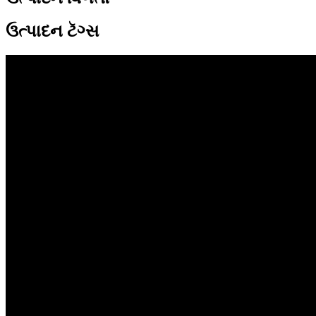
ઉત્પાદન ટૅગ્સ