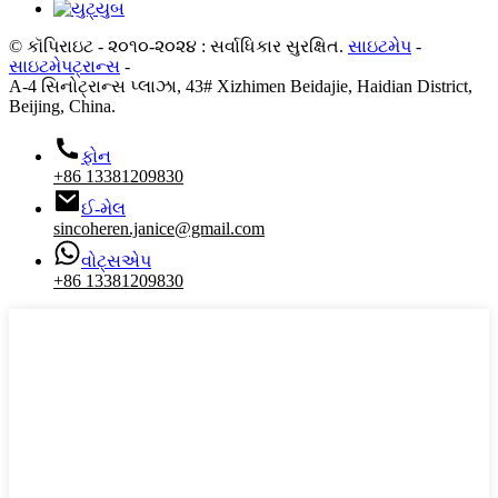
© કૉપિરાઇટ - ૨૦૧૦-૨૦૨૪ : સર્વાધિકાર સુરક્ષિત.
સાઇટમેપ
-
સાઇટમેપટ્રાન્સ
-
A-4 સિનોટ્રાન્સ પ્લાઝા, 43# Xizhimen Beidajie, Haidian District,
Beijing, China.
ફોન
+86 13381209830
ઈ-મેલ
sincoheren.janice@gmail.com
વોટ્સએપ
+86 13381209830