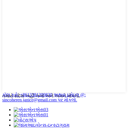
કૉલ કરો: +8613381209830
અથવા ઇમેઇલ @:
તમારો સંદેશ અહીં લખો અને અમને મોકલો.
sincoheren.janice@gmail.com પર મોકલો.