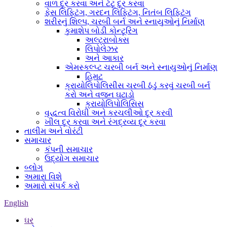
વાળ દૂર કરવા અને ટેટૂ દૂર કરવા
ફેસ લિફ્ટિંગ, ગરદન લિફ્ટિંગ, નિતંબ લિફ્ટિંગ
શરીરનું શિલ્પ, ચરબી બર્ન અને સ્નાયુઓનું નિર્માણ
કુમાશેપ બોડી કોન્ટૂરિંગ
અલ્ટ્રાબોક્સ
લિપોલેઝર
અને આકાર
એમસ્કલ્પ્ટ ચરબી બર્ન અને સ્નાયુઓનું નિર્માણ
હિમટ
ક્રાયોલિપોલિસીસ ચરબી ઠંડું કરવું ચરબી બર્ન
કરો અને વજન ઘટાડો
ક્રાયોલિપોલિસિસ
વૃદ્ધત્વ વિરોધી અને કરચલીઓ દૂર કરવી
ખીલ દૂર કરવા અને રંગદ્રવ્ય દૂર કરવા
તાલીમ અને વોરંટી
સમાચાર
કંપની સમાચાર
ઉદ્યોગ સમાચાર
બ્લોગ
અમારા વિશે
અમારો સંપર્ક કરો
English
ઘર