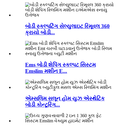
બોડી સ્કલ્પટિંગ સેલ્યુલાઇટ રિમૂવલ 360
ક્રાયો બોડી...
Ems બોડી શેપિંગ સ્કલ્પટ સિસ્ટમ
Emslim મશીન E...
એમ્સલિમ સલૂન હોમ યુઝ એસ્થેટિક
બોડી કોન્ટૂરિંગ...