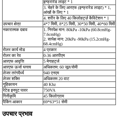
इन्फ्रारेड लाइट * 1
3. चेहरे के लिए आरएफ (इन्फ्रारेड लाइट) * 1,
आंखों के लिए * 1
4. शरीर के लिए 40 किलोहर्ट्ज़ कैविटेशन * 1
उपचार क्षेत्र
4*7 मिमी, 8*25 मिमी, 30*50 मिमी, 40*60 मिमी
नकारात्मक दबाव
1. निरपेक्ष मान: 80kPa -10kPa (60.8cmHg-
7.6cmHg)
2. सापेक्ष मान: 20kPa -90kPa (15.2cmHg-
68.4cmHg)
रोलर कार्य मोड
4 प्रकार
रोलर का रेव
0-36 आरपीएम
आरएफ आवृत्ति
5 मेगाहर्ट्ज
आरएफ ऊर्जा घनत्व
अधिकतम: 60 जूल/सेमी
लेजर तरंगदैर्ध्य
940 एनएम
लेजर शक्ति
अधिकतम 20 वाट
गुहिकायन
40 Khz
रेटेड इनपुट पावर
750VA
गिनीकृमि
45 किलोग्राम
पैकिंग आकार
69*63*51 सेमी
उपचार प्रभाव