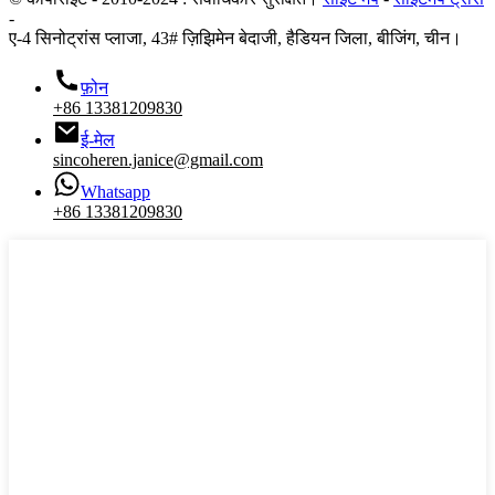
-
ए-4 सिनोट्रांस प्लाजा, 43# ज़िझिमेन बेदाजी, हैडियन जिला, बीजिंग, चीन।
फ़ोन
+86 13381209830
ई-मेल
sincoheren.janice@gmail.com
Whatsapp
+86 13381209830