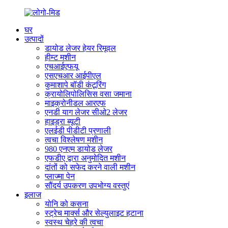
घर
उत्पादों
डायोड लेजर हेयर रिमूवल
हीम्ट मशीन
एचआईएफयू
एसएचआर आईपीएल
कुमाशापे बॉडी कंटूरिंग
क्रायोलिपोलिसिस वसा जमाना
माइक्रोनीडल आरएफ
एनडी याग लेजर सीओ2 लेजर
हाइड्रा ब्यूटी
एलईडी पीडीटी प्रणाली
त्वचा विश्लेषण मशीन
980 एनएम डायोड लेजर
एफडीए द्वारा अनुमोदित मशीन
दांतों को सफेद करने वाली मशीन
प्लाज्मा पेन
सौंदर्य उपकरण उपभोग्य वस्तुएं
इलाज
योनि को कसना
स्ट्रेच मार्क्स और सेल्युलाइट हटाना
स्वस्थ चेहरे की त्वचा