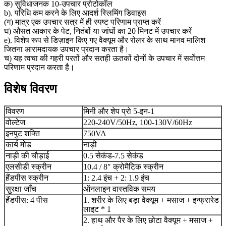
क) सुविधाजनक 10-उपचार प्रोटोकॉल
b). परिधि कम करने के लिए आदर्श स्लिमिंग डिवाइस
(ग) मात्र एक उपचार सत्र में ही स्पष्ट परिणाम प्राप्त करें
घ) औसत आकार के पेट, नितंबों या जांघों का 20 मिनट में उपचार करें
e). विशेष रूप से डिज़ाइन किए गए वैक्यूम और रोलर के साथ मानव मालिश
जितना आरामदायक उपचार प्रदान करता है।
च) यह त्वचा की गहरी परतों और सतही ऊतकों दोनों के उपचार में सर्वोत्तम
परिणाम प्रदान करता है।
विशेष विवरण
विवरण
मिनी और शेप प्रो 5-इन-1
वोल्टेज
220-240V/50Hz, 100-130V/60Hz
इनपुट शक्ति
750VA
कार्य मोड
नाड़ी
नाड़ी की चौड़ाई
0.5 सेकंड-7.5 सेकंड
एलसीडी स्क्रीन
10.4 / 8″ क्रोमैटिक स्क्रीन
हैंडपीस स्क्रीन
1: 2.4 इंच + 2: 1.9 इंच
सुरक्षा जाँच
ऑनलाइन वास्तविक समय
हैंडपीस: 4 पीस
1. शरीर के लिए बड़ा वैक्यूम + मसाज + इन्फ्रारेड
लाइट * 1
2. हाथ और पैर के लिए छोटा वैक्यूम + मसाज +