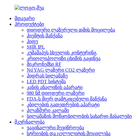
მთავარი
პროდუქტები
დიოდური ლაზერული თმის მოცილება
ჰიემტის მანქანა
ჰიფუ
SHR IPL
კუმაშაპეს სხეულის კონტურინგ
კრიოლიპოლიზი ცხიმის გაყინვა
მიკრონემსი RF
Nd YAG ლაზერი CO2 ლაზერი
ჰიდრას სილამაზე
LED PDT სისტემა
კანის ანალიზის აპარატი
980 ნმ დიოდური ლაზერი
FDA-ს მიერ დამტკიცებული მანქანა
კბილების გათეთრების აპარატი
პლაზმური კალამი
სილამაზის მოწყობილობის სახარჯი მასალები
მკურნალობა
ვაგინალური შევიწროება
სტრიების და ცელულიტის მოცილება