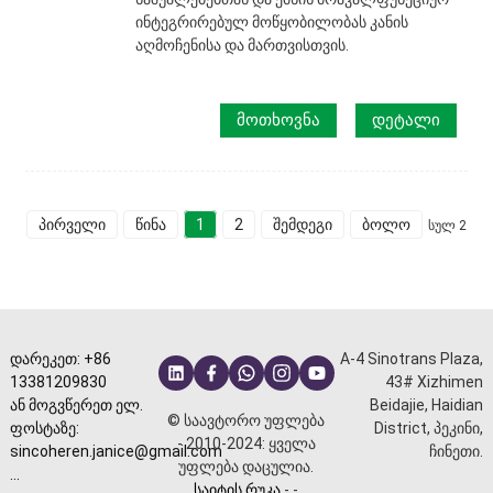
ინტეგრირებულ მოწყობილობას კანის
აღმოჩენისა და მართვისთვის.
ᲛᲝᲗᲮᲝᲕᲜᲐ
ᲓᲔᲢᲐᲚᲘ
პირველი
წინა
1
2
შემდეგი
ბოლო
სულ 2
დარეკეთ: +86
A-4 Sinotrans Plaza,
13381209830
43# Xizhimen
ან მოგვწერეთ ელ.
Beidajie, Haidian
© საავტორო უფლება
ფოსტაზე:
District, პეკინი,
- 2010-2024: ყველა
sincoheren.janice@gmail.com
ჩინეთი.
უფლება დაცულია.
...
საიტის რუკა
-
-