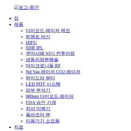
집
제품
다이오드 레이저 제모
히엠트 머신
HIFU
SHR IPL
쿠마샤페 바디 컨투어링
냉동지방분해술
마이크로니들 RF
Nd Yag 레이저 CO2 레이저
하이드라 뷰티
LED PDT 시스템
피부 분석기
980nm 다이오드 레이저
FDA 승인 기계
치아 미백기
플라즈마 펜
미용기기 소모품
치료