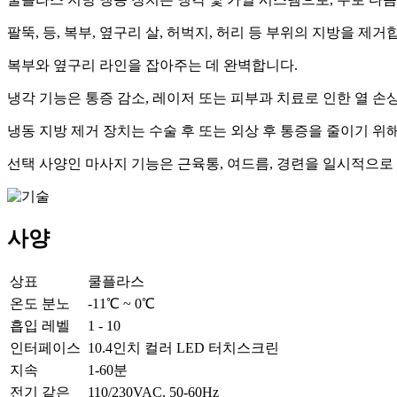
팔뚝, 등, 복부, 옆구리 살, 허벅지, 허리 등 부위의 지방을 제거
복부와 옆구리 라인을 잡아주는 데 완벽합니다.
냉각 기능은 통증 감소, 레이저 또는 피부과 치료로 인한 열 손
냉동 지방 제거 장치는 수술 후 또는 외상 후 통증을 줄이기 위
선택 사양인 마사지 기능은 근육통, 여드름, 경련을 일시적으로
사양
상표
쿨플라스
온도 분노
-11℃ ~ 0℃
흡입 레벨
1 - 10
인터페이스
10.4인치 컬러 LED 터치스크린
지속
1-60분
전기 같은
110/230VAC, 50-60Hz