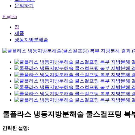
문의하기
English
집
제품
냉동지방분해술
쿨플라스 냉동지방분해술 쿨스컬프팅 복부
간략한 설명: