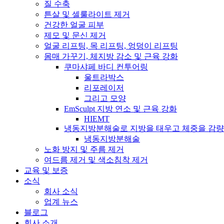
질 수축
튼살 및 셀룰라이트 제거
건강한 얼굴 피부
제모 및 문신 제거
얼굴 리프팅, 목 리프팅, 엉덩이 리프팅
몸매 가꾸기, 체지방 감소 및 근육 강화
쿠마샤페 바디 컨투어링
울트라박스
리포레이저
그리고 모양
EmSculpt 지방 연소 및 근육 강화
HIEMT
냉동지방분해술로 지방을 태우고 체중을 감량
냉동지방분해술
노화 방지 및 주름 제거
여드름 제거 및 색소침착 제거
교육 및 보증
소식
회사 소식
업계 뉴스
블로그
회사 소개