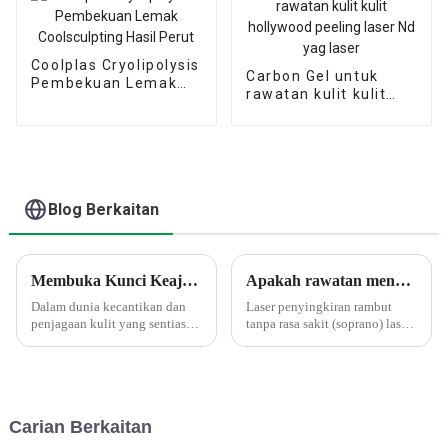
Coolplas Cryolipolysis
Carbon Gel untuk
Pembekuan Lemak
rawatan kulit kulit
Coolsculpting Hasil
hollywood peeling
Perut
laser Nd yag laser
Blog Berkaitan
Membuka Kunci Keajaiban HIFU: Panduan Terunggul Anda untuk Ultrasound Berfokus Intensiti Tinggi
Apakah rawatan menghilangkan rambut tanpa rasa sakit laser diod soprano?
Dalam dunia kecantikan dan
Laser penyingkiran rambut
penjagaan kulit yang sentiasa
tanpa rasa sakit (soprano) laser
berkembang, High-Intensity
diod menggunakan laser dwi
Focused Ultrasound (HIFU)
tambah yang direka khas untuk
telah muncul sebagai
meningkatkan suhu folikel
pengubah permainan.
rambut secara beransur-ansur
Sincoheren, nama yang
dan mengekalkannya pada 45
Carian Berkaitan
dipercayai dalam pembuatan
darjah selama beberapa minit...
peralatan kecantikan sejak