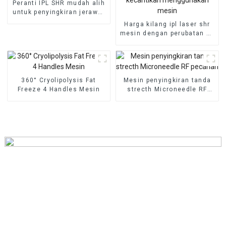
Peranti IPL SHR mudah alih
untuk penyingkiran jerawat
dan penyingkiran
Harga kilang ipl laser shr
pigmentasi
mesin dengan perubatan ce
ipl hair removal profesional
salon kecantikan
menggunakan mesin
360° Cryolipolysis Fat
Mesin penyingkiran tanda
Freeze 4 Handles Mesin
strecth Microneedle RF
pecahan