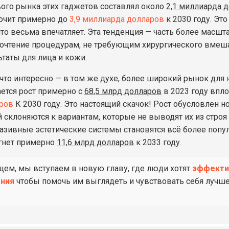
ого рынка этих гаджетов составлял около
2,1 миллиарда 
очит примерно до
3,9 миллиарда долларов
к 2030 году. Эт
 что весьма впечатляет. Эта тенденция — часть более масш
очтение процедурам, не требующим хирургического вмеша
ьтаты для лица и кожи.
 что интересно — в том же духе, более широкий рынок для
ется рост примерно с
68,5 млрд долларов
в 2023 году вп
ров
К 2030 году. Это настоящий скачок! Рост обусловлен н
 склоняются к вариантам, которые не выводят их из строя 
азивные эстетические системы становятся всё более попул
гнет примерно
11,6 млрд долларов
к 2033 году.
щем, мы вступаем в новую главу, где люди хотят
эффекти
ения
чтобы помочь им выглядеть и чувствовать себя лучш