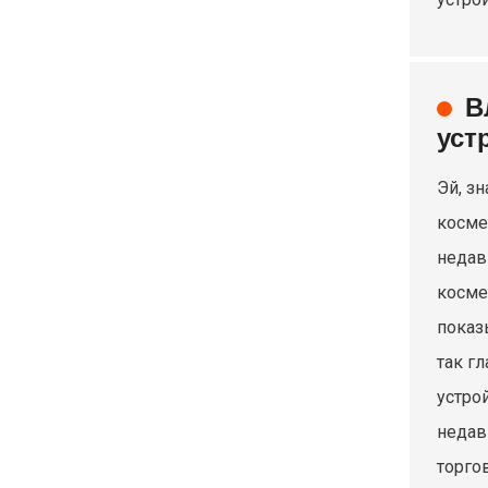
В
уст
Эй, з
косме
недав
косме
показ
так г
устро
недав
торго