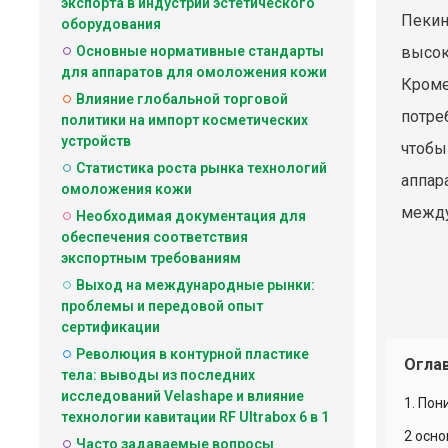
экспорта в индустрии эстетического
Пекин
оборудования
Основные нормативные стандарты
высок
для аппаратов для омоложения кожи
Кроме
Влияние глобальной торговой
потре
политики на импорт косметических
устройств
чтобы
Статистика роста рынка технологий
аппар
омоложения кожи
между
Необходимая документация для
обеспечения соответствия
экспортным требованиям
Выход на международные рынки:
проблемы и передовой опыт
сертификации
Революция в контурной пластике
Огла
тела: выводы из последних
исследований Velashape и влияние
1. Пон
технологии кавитации RF Ultrabox 6 в 1
2 осн
Часто задаваемые вопросы