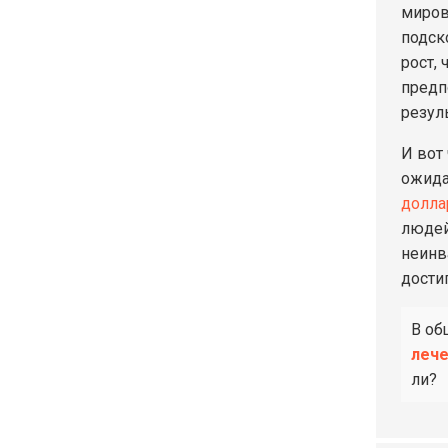
миров
подск
рост,
предп
резул
И вот
ожида
долла
людей
неинв
дости
В об
леч
ли?