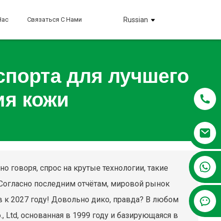
Нас
Связаться С Нами
Russian
спорта для лучшего
ия кожи
+86 13381209830
но говоря, спрос на крутые технологии, такие
 Согласно последним отчётам, мировой рынок
 к 2027 году! Довольно дико, правда? В любом
o., Ltd, основанная в 1999 году и базирующаяся в