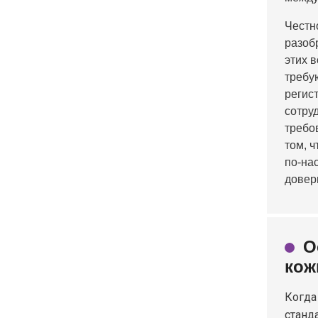
Честн
разоб
этих 
требу
регис
сотру
требо
том, 
по-на
довер
О
кож
Когда
станд