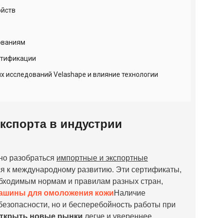
ойств
ованиям
ртификации
х исследований Velashape и влияние технологии
кспорта в индустрии
ьно разобраться
импортные и экспортные
я к международному развитию. Эти сертификаты,
еобходимым нормам и правилам разных стран,
ашины для омоложения кожи
Наличие
безопасности, но и бесперебойность работы при
ткрыть новые рынки
легче и увереннее.