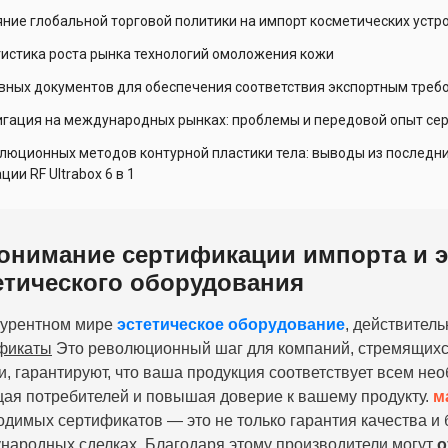
яние глобальной торговой политики на импорт косметических устр
тистика роста рынка технологий омоложения кожи
овных документов для обеспечения соответствия экспортным треб
вигация на международных рынках: проблемы и передовой опыт се
люционных методов контурной пластики тела: выводы из последни
ции RF Ultrabox 6 в 1
онимание сертификации импорта и э
етического оборудования
курентном мире
эстетическое оборудование
, действител
фикаты
Это революционный шаг для компаний, стремящихс
ти, гарантируют, что ваша продукция соответствует всем н
ая потребителей и повышая доверие к вашему продукту.
м
одимых сертификатов — это не только гарантия качества и 
народных сделках. Благодаря этому производители могут
о