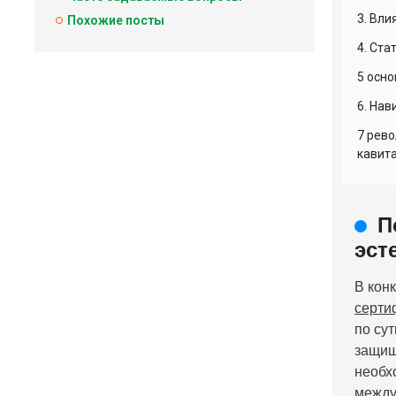
3. Вли
Похожие посты
4. Ста
5 осн
6. На
7 рево
кавита
П
эст
В кон
серти
по су
защищ
необх
между