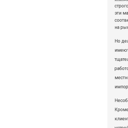
строг
эти м
соотв
на ры
Но де
имеют
тщате
работ
местн
импор
Несоб
Кроме
клиен
устрой