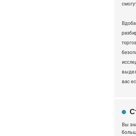
смогу
Вдоба
разби
торго
безоп
иссле
выдел
вас е
С
Вы зн
больш