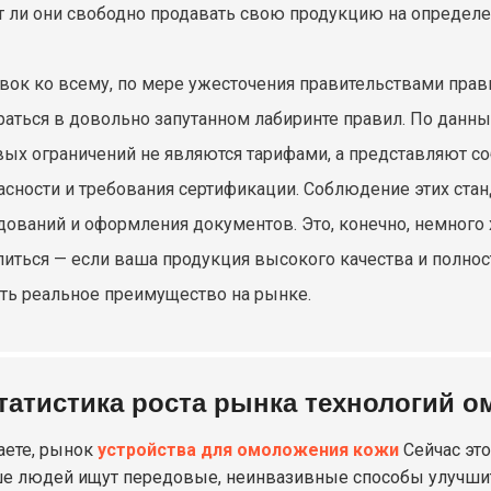
т ли они свободно продавать свою продукцию на определ
вок ко всему, по мере ужесточения правительствами пра
раться в довольно запутанном лабиринте правил. По данн
вых ограничений не являются тарифами, а представляют с
асности и требования сертификации. Соблюдение этих ста
дований и оформления документов. Это, конечно, немного 
иться — если ваша продукция высокого качества и полно
сть реальное преимущество на рынке.
татистика роста рынка технологий 
аете, рынок
устройства для омоложения кожи
Сейчас это
е людей ищут передовые, неинвазивные способы улучши