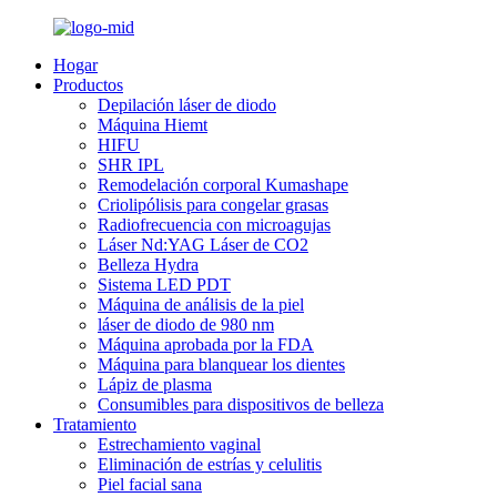
Hogar
Productos
Depilación láser de diodo
Máquina Hiemt
HIFU
SHR IPL
Remodelación corporal Kumashape
Criolipólisis para congelar grasas
Radiofrecuencia con microagujas
Láser Nd:YAG Láser de CO2
Belleza Hydra
Sistema LED PDT
Máquina de análisis de la piel
láser de diodo de 980 nm
Máquina aprobada por la FDA
Máquina para blanquear los dientes
Lápiz de plasma
Consumibles para dispositivos de belleza
Tratamiento
Estrechamiento vaginal
Eliminación de estrías y celulitis
Piel facial sana