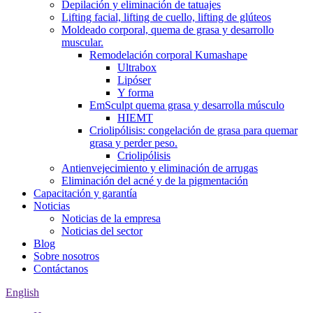
Depilación y eliminación de tatuajes
Lifting facial, lifting de cuello, lifting de glúteos
Moldeado corporal, quema de grasa y desarrollo
muscular.
Remodelación corporal Kumashape
Ultrabox
Lipóser
Y forma
EmSculpt quema grasa y desarrolla músculo
HIEMT
Criolipólisis: congelación de grasa para quemar
grasa y perder peso.
Criolipólisis
Antienvejecimiento y eliminación de arrugas
Eliminación del acné y de la pigmentación
Capacitación y garantía
Noticias
Noticias de la empresa
Noticias del sector
Blog
Sobre nosotros
Contáctanos
English