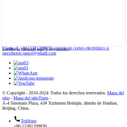
Llama al: +8613381209830
o envíe un correo electrónico a:
Escribe tu mensaje aquí y envíanoslo.
sincoheren.janice@gmail.com
© Copyright - 2010-2024: Todos los derechos reservados.
Mapa del
sitio
-
Mapa del sitioTrans
-
A-4 Sinotrans Plaza, 43# Xizhimen Beidajie, distrito de Haidian,
Beijing, China.
Teléfono
+86 13381209830