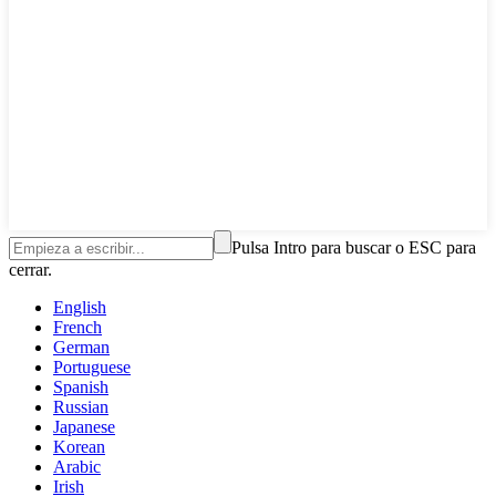
Pulsa Intro para buscar o ESC para
cerrar.
English
French
German
Portuguese
Spanish
Russian
Japanese
Korean
Arabic
Irish