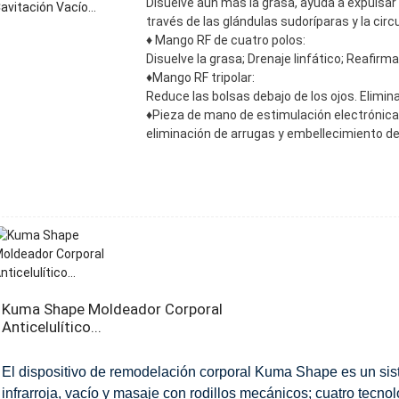
Disuelve aún más la grasa, ayuda a expulsar 
través de las glándulas sudoríparas y la cir
♦ Mango RF de cuatro polos:
Disuelve la grasa; Drenaje linfático; Reafirma l
♦Mango RF tripolar:
Reduce las bolsas debajo de los ojos. Elimina 
♦Pieza de mano de estimulación electrónica 
eliminación de arrugas y embellecimiento de
Kuma Shape Moldeador Corporal
Anticelulítico...
El dispositivo de remodelación corporal Kuma Shape es un sist
infrarroja, vacío y masaje con rodillos mecánicos; cuatro tecn