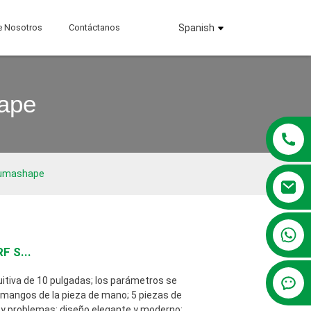
e Nosotros
Contáctanos
Spanish
ape
Kumashape
+86 13381209830
F S...
uitiva de 10 pulgadas; los parámetros se
s mangos de la pieza de mano; 5 piezas de
 y problemas; diseño elegante y moderno;