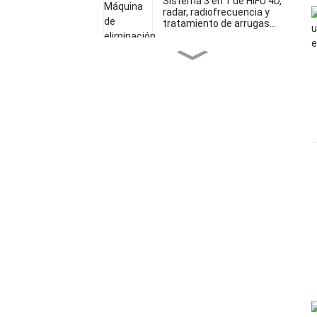
Sistema 3 en 1 de HIFU 4D,
radar, radiofrecuencia y
tratamiento de arrugas...
Micron HIFU 5D
multifuncional 5 en 1...
Máquina 4D HIFU Vmax 2
en 1
Láser de diodo aprobado
por la FDA para una piel
sin dolor...
SHR I aprobado por la FDA
y TUV Medical CE...