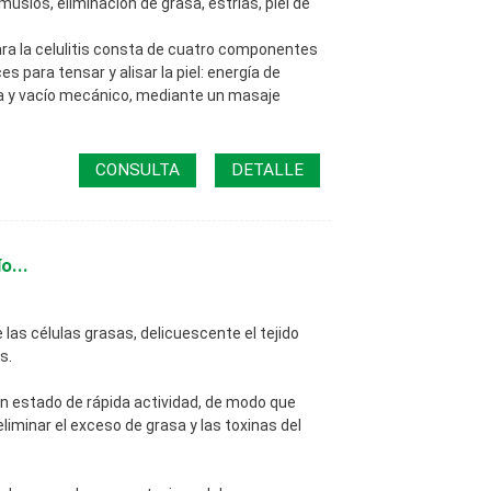
y muslos, eliminación de grasa, estrías, piel de
ara la celulitis consta de cuatro componentes
 para tensar y alisar la piel: energía de
oja y vacío mecánico, mediante un masaje
CONSULTA
DETALLE
o...
las células grasas, delicuescente el tejido
s.
n estado de rápida actividad, de modo que
eliminar el exceso de grasa y las toxinas del