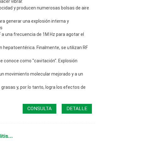
cer vibrar.
ocidad y producen numerosas bolsas de aire
ra generar una explosión interna y
es
F a una frecuencia de 1M Hz para agotar el
ón hepatoentérica. Finalmente, se utilizan RF
 se conoce como "cavitación". Explosión
a un movimiento molecular mejorado y a un
grasas y, por lo tanto, logra los efectos de
CONSULTA
DETALLE
tis...