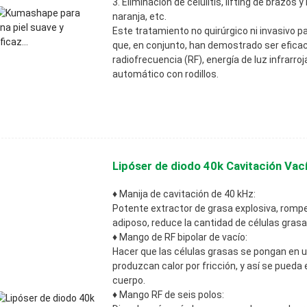
3. Eliminación de celulitis, lifting de brazos 
naranja, etc.
Este tratamiento no quirúrgico ni invasivo p
que, en conjunto, han demostrado ser eficaces
radiofrecuencia (RF), energía de luz infrarr
automático con rodillos.
Lipóser de diodo 40k Cavitación Vací
♦ Manija de cavitación de 40 kHz:
Potente extractor de grasa explosiva, rompe 
adiposo, reduce la cantidad de células grasa
♦ Mango de RF bipolar de vacío:
Hacer que las células grasas se pongan en u
produzcan calor por fricción, y así se pueda 
cuerpo.
♦ Mango RF de seis polos: