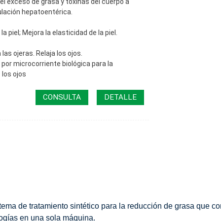
el exceso de grasa y toxinas del cuerpo a
culación hepatoentérica.
a piel; Mejora la elasticidad de la piel.
las ojeras. Relaja los ojos.
por microcorriente biológica para la
 los ojos
CONSULTA
DETALLE
ema de tratamiento sintético para la reducción de grasa que co
ologías en una sola máquina.