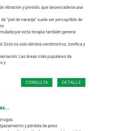
a de vibración y presión, que desencadena una
 de "piel de naranja" suele ser perceptible de
po.
imulada por esta terapia también genera
iel. Esto no solo elimina centímetros, tonifica y
flamación. Las áreas más populares de
s y
CONSULTA
DETALLE
az...
 arrugas
elgazamiento y pérdida de peso.