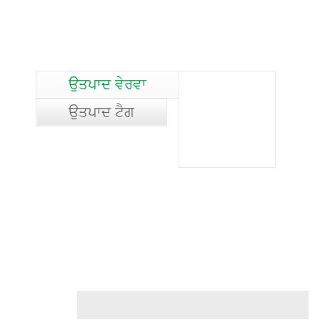
ਉਤਪਾਦ ਵੇਰਵਾ
ਉਤਪਾਦ ਟੈਗ
ਐਪਲੀਕੇਸ਼ਨਾਂ