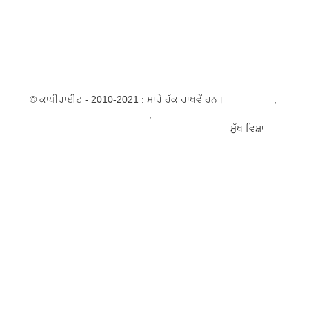
0086 13051281013
© ਕਾਪੀਰਾਈਟ - 2010-2021 : ਸਾਰੇ ਹੱਕ ਰਾਖਵੇਂ ਹਨ।
ਗਰਮ ਉਤਪਾਦ
,
ਸਾਈਟਮੈ
ਮੈਡੀਕਲ ਵਾਲ ਹਟਾਉਣ ਵਾਲਾ ਲੇਜ਼ਰ
,
ਹਾਈਡ੍ਰਾਫੇਸ਼ੀਅਲ ਮਾਈਕ੍ਰੋਡਰਮਾਬ੍ਰੇਸ਼ਨ ਮਸ
ਬੀਜਿੰਗ ਆਈਸੀਪੀ ਰਜਿਸਟ੍ਰੇਸ਼ਨ ਨੰਬਰ 13014367-55
ਮੁੱਖ ਵਿਸ਼ਾ