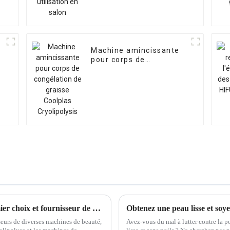
Machine amincissante
pour corps de
congélation de graisse
u
Coolplas Cryolipolysis
Sincoheren : votre fabricant Hiemt de premier choix et fournisseur de machines de beauté minces
seurs de diverses machines de beauté,
Avez-vous du mal à lutter contre la pousse de poils