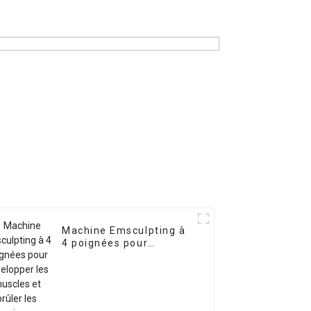
Machine Emsculpting à
4 poignées pour
développer les muscles
et brûler les graisses