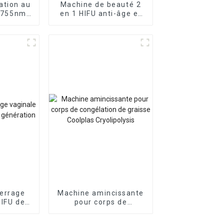
ation au
Machine de beauté 2
e 755nm
en 1 HIFU anti-âge et
064nm
lifting du visage et du
cou
errage
Machine amincissante
HIFU de
pour corps de
ération
congélation de graisse
Coolplas Cryolipolysis