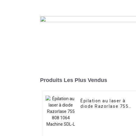
Machine d'épilation indolore au la
diode 808 de haute qualité SDL
En savoir plus
Produits Les Plus Vendus
Épilation au laser à
diode Razorlase 755
808 1064 Machine SDL-
L