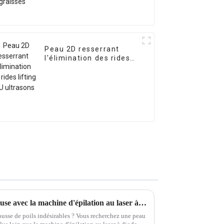
Peau 2D resserrant
l'élimination des rides
lifting HIFU ultrasons
Obtenez une peau lisse et soyeuse avec la machine d'épilation au laser à diode 808 nm approuvée par la FDA de Beijing Sincoheren
 indésirables ? Vous recherchez une peau