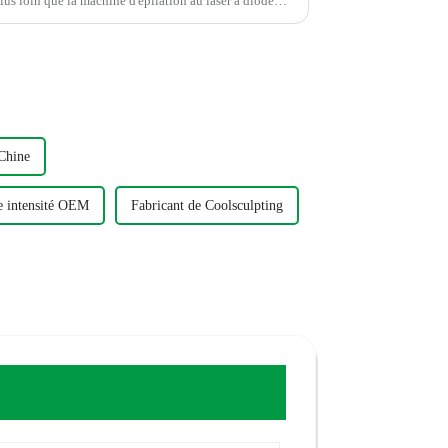
808 nm approuvée par la FDA de Pékin Sincoheren. Cette auberge...
Chine
te intensité OEM
Fabricant de Coolsculpting