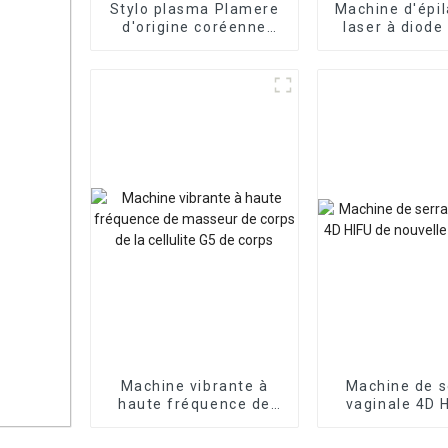
Stylo plasma Plamere
Machine d'épil
d'origine coréenne
laser à diod
approuvé par la FDA
808nm et 1
Machine vibrante à
Machine de s
haute fréquence de
vaginale 4D 
masseur de corps de
nouvelle gén
la cellulite G5 de corps