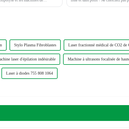
lipolyse et les machines de
lisse et sans poils ? Ne cherchez pas plus loin que la machine d'épilation au laser à diode
Em
Stylo Plasma Fibroblastes
Laser fractionné médical de CO2 de 
chine laser d'épilation indésirable
Machine à ultrasons focalisée de hau
Laser à diodes 755 808 1064