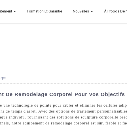
aitement
Formation Et Garantie
Nouvelles
À Propos De 
orps
nt De Remodelage Corporel Pour Vos Objectifs
 une technologie de pointe pour cibler et éliminer les cellules adip
e ni de temps d'arrêt. Avec des options de traitement personnalisabl
que individu, fournissant des solutions de sculpture corporelle préc
nels, notre équipement de remodelage corporel est sûr, fiable et fac