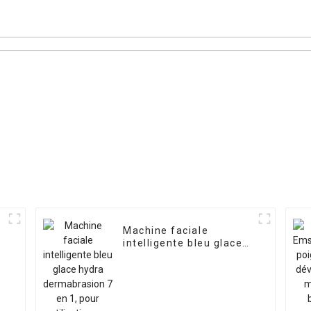
ser à
-D
Machine faciale
intelligente bleu glace
hydra dermabrasion 7
en 1, pour utilisation en
salon