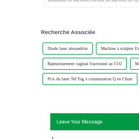
notamment les machines EMSlim, les machines de cryo
cavitation Kuma Shape.
Recherche Associée
Diode laser alexandrite
Machine à sculpter 
Rajeunissement vaginal fractionné au CO2
Ma
Prix ​​​​du laser Nd Yag à commutation Q en Chine
Leave Your Message