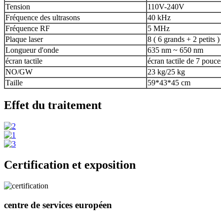
Tension
110V-240V
Fréquence des ultrasons
40 kHz
Fréquence RF
5 MHz
Plaque laser
8 ( 6 grands + 2 petits )
Longueur d'onde
635 nm ~ 650 nm
écran tactile
écran tactile de 7 pouce
NO/GW
23 kg/25 kg
Taille
59*43*45 cm
Effet du traitement
Certification et exposition
centre de services européen