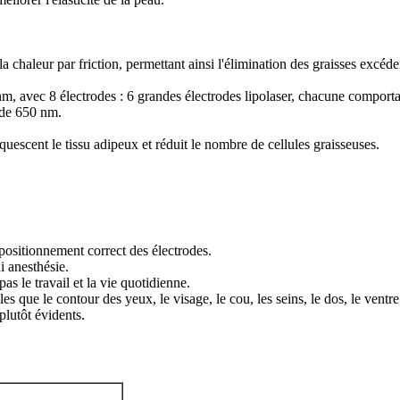
la chaleur par friction, permettant ainsi l'élimination des graisses excéd
nm, avec 8 électrodes : 6 grandes électrodes lipolaser, chacune comportan
 de 650 nm.
liquescent le tissu adipeux et réduit le nombre de cellules graisseuses.
n positionnement correct des électrodes.
i anesthésie.
s le travail et la vie quotidienne.
les que le contour des yeux, le visage, le cou, les seins, le dos, le ventre
plutôt évidents.