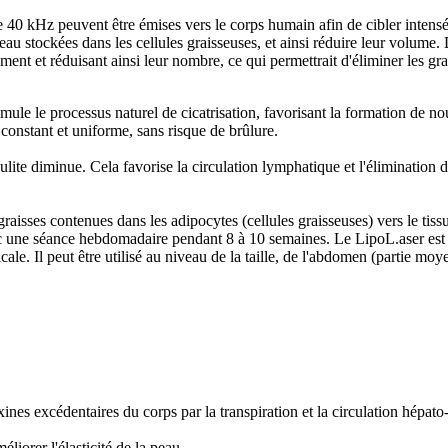
40 kHz peuvent être émises vers le corps humain afin de cibler intenséme
eau stockées dans les cellules graisseuses, et ainsi réduire leur volume
ément et réduisant ainsi leur nombre, ce qui permettrait d'éliminer les gra
mule le processus naturel de cicatrisation, favorisant la formation de no
 constant et uniforme, sans risque de brûlure.
lite diminue. Cela favorise la circulation lymphatique et l'élimination
aisses contenues dans les adipocytes (cellules graisseuses) vers le tissu 
une séance hebdomadaire pendant 8 à 10 semaines. Le LipoL.aser est déc
ale. Il peut être utilisé au niveau de la taille, de l'abdomen (partie moy
xines excédentaires du corps par la transpiration et la circulation hépato
liorer l'élasticité de la peau.