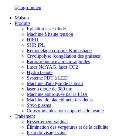
Maison
Produits
Épilation laser diode
Machine à haute tension
HIFU
SHR IPL
Remodelage corporel Kumashape
Cryolipolyse (congélation des graisses)
Radiofréquence à micro-aiguilles
Laser Nd:YAG, laser CO2
Hydra beauté
Système PDT à LED
Machine d'analyse de la peau
laser à diode de 980 nm
Machine approuvée par la FDA
Machine de blanchiment des dents
Stylo plasma
Consommables pour appareils de beauté
Traitement
Resserrement vaginal
Élimination des vergetures et de la cellulite
Peau du visage saine