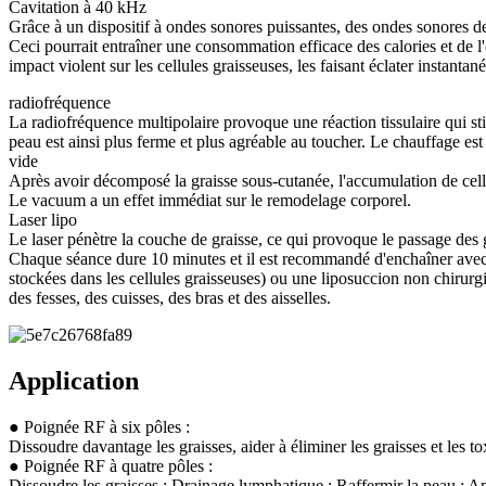
Cavitation à 40 kHz
Grâce à un dispositif à ondes sonores puissantes, des ondes sonores de 
Ceci pourrait entraîner une consommation efficace des calories et de l'
impact violent sur les cellules graisseuses, les faisant éclater instantan
radiofréquence
La radiofréquence multipolaire provoque une réaction tissulaire qui sti
peau est ainsi plus ferme et plus agréable au toucher. Le chauffage est
vide
Après avoir décomposé la graisse sous-cutanée, l'accumulation de cellu
Le vacuum a un effet immédiat sur le remodelage corporel.
Laser lipo
Le laser pénètre la couche de graisse, ce qui provoque le passage des gr
Chaque séance dure 10 minutes et il est recommandé d'enchaîner avec 
stockées dans les cellules graisseuses) ou une liposuccion non chirurgic
des fesses, des cuisses, des bras et des aisselles.
Application
● Poignée RF à six pôles :
Dissoudre davantage les graisses, aider à éliminer les graisses et les to
● Poignée RF à quatre pôles :
Dissoudre les graisses ; Drainage lymphatique ; Raffermir la peau ; Amé