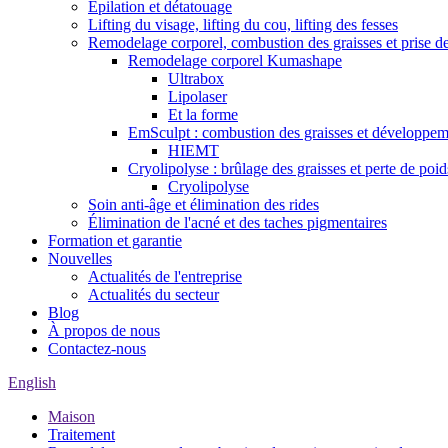
Épilation et détatouage
Lifting du visage, lifting du cou, lifting des fesses
Remodelage corporel, combustion des graisses et prise d
Remodelage corporel Kumashape
Ultrabox
Lipolaser
Et la forme
EmSculpt : combustion des graisses et développem
HIEMT
Cryolipolyse : brûlage des graisses et perte de poid
Cryolipolyse
Soin anti-âge et élimination des rides
Élimination de l'acné et des taches pigmentaires
Formation et garantie
Nouvelles
Actualités de l'entreprise
Actualités du secteur
Blog
À propos de nous
Contactez-nous
English
Maison
Traitement