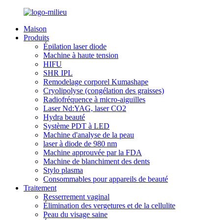
Maison
Produits
Épilation laser diode
Machine à haute tension
HIFU
SHR IPL
Remodelage corporel Kumashape
Cryolipolyse (congélation des graisses)
Radiofréquence à micro-aiguilles
Laser Nd:YAG, laser CO2
Hydra beauté
Système PDT à LED
Machine d'analyse de la peau
laser à diode de 980 nm
Machine approuvée par la FDA
Machine de blanchiment des dents
Stylo plasma
Consommables pour appareils de beauté
Traitement
Resserrement vaginal
Élimination des vergetures et de la cellulite
Peau du visage saine