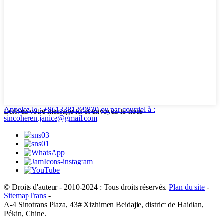
Appelez le : +8613381209830
ou par courriel à :
Écrivez votre message ici et envoyez-le-nous
sincoheren.janice@gmail.com
© Droits d'auteur - 2010-2024 : Tous droits réservés.
Plan du site
-
SitemapTrans
-
A-4 Sinotrans Plaza, 43# Xizhimen Beidajie, district de Haidian,
Pékin, Chine.