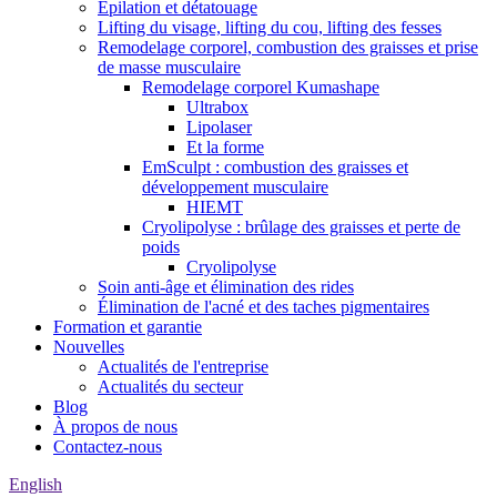
Épilation et détatouage
Lifting du visage, lifting du cou, lifting des fesses
Remodelage corporel, combustion des graisses et prise
de masse musculaire
Remodelage corporel Kumashape
Ultrabox
Lipolaser
Et la forme
EmSculpt : combustion des graisses et
développement musculaire
HIEMT
Cryolipolyse : brûlage des graisses et perte de
poids
Cryolipolyse
Soin anti-âge et élimination des rides
Élimination de l'acné et des taches pigmentaires
Formation et garantie
Nouvelles
Actualités de l'entreprise
Actualités du secteur
Blog
À propos de nous
Contactez-nous
English