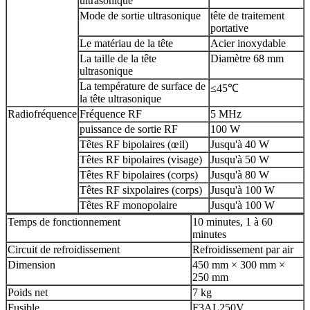
ultrasonique
Mode de sortie ultrasonique
tête de traitement
portative
Le matériau de la tête
Acier inoxydable
La taille de la tête
Diamètre 68 mm
ultrasonique
La température de surface de
≤45℃
la tête ultrasonique
Radiofréquence
Fréquence RF
5 MHz
puissance de sortie RF
100 W
Têtes RF bipolaires (œil)
Jusqu'à 40 W
Têtes RF bipolaires (visage)
Jusqu'à 50 W
Têtes RF bipolaires (corps)
Jusqu'à 80 W
Têtes RF sixpolaires (corps)
Jusqu'à 100 W
Têtes RF monopolaire
Jusqu'à 100 W
Temps de fonctionnement
10 minutes, 1 à 60
minutes
Circuit de refroidissement
Refroidissement par air
Dimension
450 mm × 300 mm ×
250 mm
Poids net
7 kg
Fusible
F3AL250V