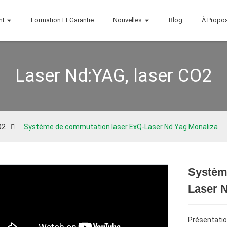
nt
Formation Et Garantie
Nouvelles
Blog
À Propo
Laser Nd:YAG, laser CO2
O2
Système de commutation laser ExQ-Laser Nd Yag Monaliza
Systèm
Laser 
Présentatio