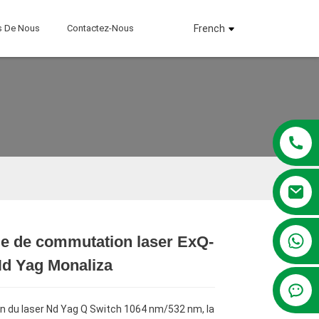
s De Nous
Contactez-Nous
French
+86 13381209830
e de commutation laser ExQ-
Loading...
Loading...
Nd Yag Monaliza
n du laser Nd Yag Q Switch 1064 nm/532 nm, la