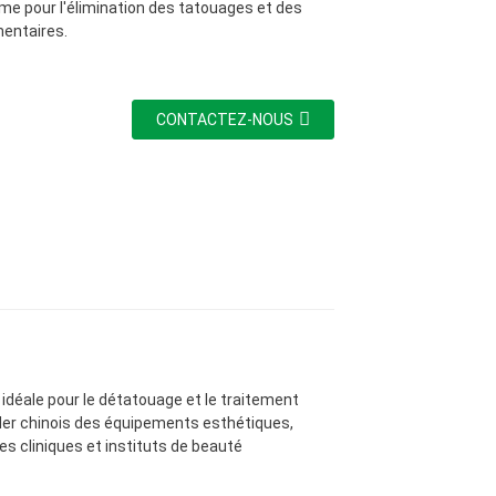
Loading...
Loading...
ime pour l'élimination des tatouages ​​et des
entaires.
CONTACTEZ-NOUS
idéale pour le détatouage et le traitement
ader chinois des équipements esthétiques,
s cliniques et instituts de beauté