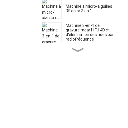
Machine à micro-aiguilles
RF en or 3 en 1
Machine 3-en-1 de
gravure radar HIFU 4D et
d'élimination des rides par
radiofréquence
Appareil multifonctionnel
5 en 1 HIFU 5D à micro-
aiguilles et
radiofréquence Vmax
HIFU liposonique pour
l'amincissement du
corps, le
Machine 4D HIFU Vmax 2
raffermissement de la
en 1
peau et le lifting du visage
Dispositif d'épilation laser
diode indolore approuvé
par la FDA
Dispositif SHR IPL
approuvé par la FDA et