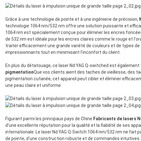
Grâce à une technologie de pointe et à une ingénierie de précision,
M
technologie 1064 nm/532 nm offre une solution puissante et effic
1064 nm est spécialement conçue pour éliminer les encres foncées 
de 532 nm est idéale pour les encres claires comme le rouge et l'or
traiter efficacement une grande variété de couleurs et de types de
impressionnants tout en minimisant l'inconfort du client.
En plus du détatouage, ce laser Nd:YAG Q-switched est également 
pigmentation
Que vos clients aient des taches de vieillesse, des 
pigmentation cutanée, cet appareil peut cibler et éliminer efficace
une peau claire et uniforme.
Figurant parmi les principaux pays de Chine
Fabricants de lasers 
d'une excellente réputation pour la qualité et la fiabilité de ses app
internationale. Le laser Nd:YAG Q-Switch 1064 nm/532 nm ne fait pas
de pointe, d'une construction robuste et de commandes intuitives. 