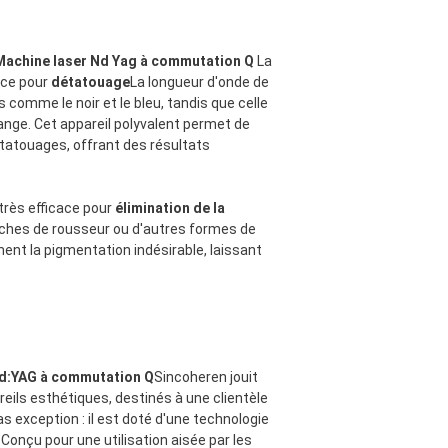
achine laser Nd Yag à commutation Q
La
ace pour
détatouage
La longueur d'onde de
comme le noir et le bleu, tandis que celle
ange. Cet appareil polyvalent permet de
 tatouages, offrant des résultats
très efficace pour
élimination de la
taches de rousseur ou d'autres formes de
ment la pigmentation indésirable, laissant
Nd:YAG à commutation Q
Sincoheren jouit
areils esthétiques, destinés à une clientèle
 exception : il est doté d'une technologie
Conçu pour une utilisation aisée par les