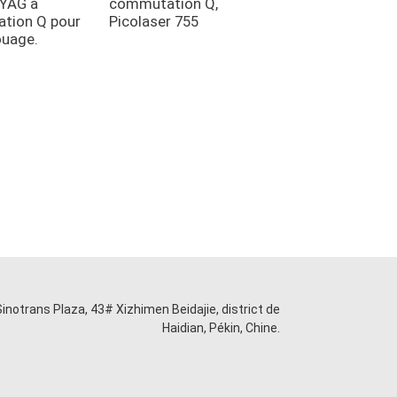
:YAG à
commutation Q,
tion Q pour
Picolaser 755
ouage.
Sinotrans Plaza, 43# Xizhimen Beidajie, district de
Haidian, Pékin, Chine.