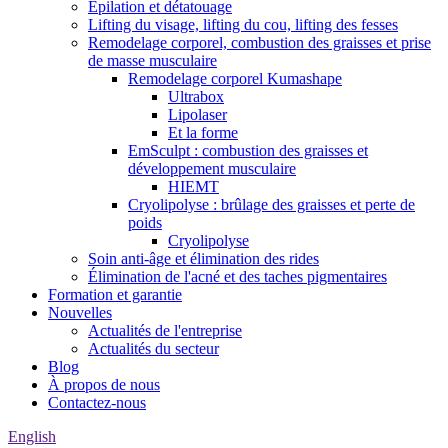
Épilation et détatouage
Lifting du visage, lifting du cou, lifting des fesses
Remodelage corporel, combustion des graisses et prise
de masse musculaire
Remodelage corporel Kumashape
Ultrabox
Lipolaser
Et la forme
EmSculpt : combustion des graisses et
développement musculaire
HIEMT
Cryolipolyse : brûlage des graisses et perte de
poids
Cryolipolyse
Soin anti-âge et élimination des rides
Élimination de l'acné et des taches pigmentaires
Formation et garantie
Nouvelles
Actualités de l'entreprise
Actualités du secteur
Blog
À propos de nous
Contactez-nous
English