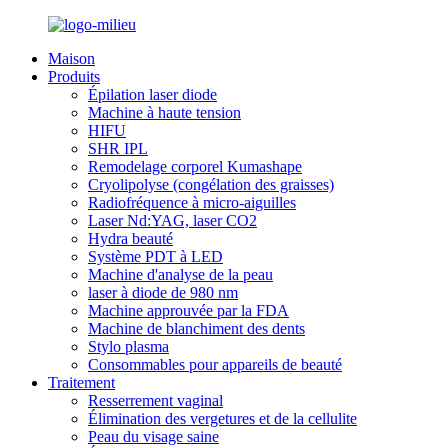
Maison
Produits
Épilation laser diode
Machine à haute tension
HIFU
SHR IPL
Remodelage corporel Kumashape
Cryolipolyse (congélation des graisses)
Radiofréquence à micro-aiguilles
Laser Nd:YAG, laser CO2
Hydra beauté
Système PDT à LED
Machine d'analyse de la peau
laser à diode de 980 nm
Machine approuvée par la FDA
Machine de blanchiment des dents
Stylo plasma
Consommables pour appareils de beauté
Traitement
Resserrement vaginal
Élimination des vergetures et de la cellulite
Peau du visage saine