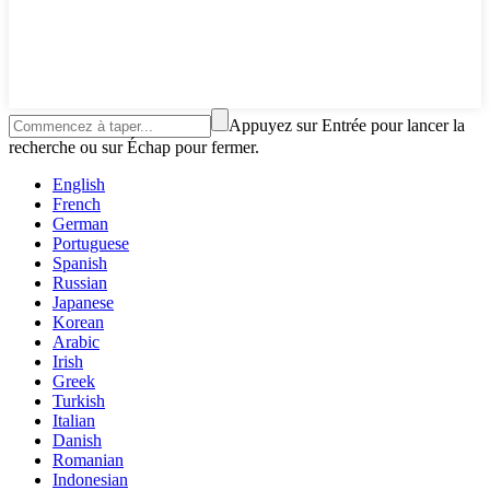
Appuyez sur Entrée pour lancer la
recherche ou sur Échap pour fermer.
English
French
German
Portuguese
Spanish
Russian
Japanese
Korean
Arabic
Irish
Greek
Turkish
Italian
Danish
Romanian
Indonesian