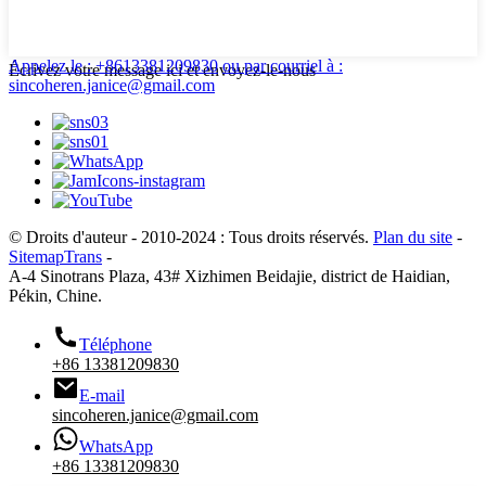
Appelez le : +8613381209830
ou par courriel à :
Écrivez votre message ici et envoyez-le-nous
sincoheren.janice@gmail.com
© Droits d'auteur - 2010-2024 : Tous droits réservés.
Plan du site
-
SitemapTrans
-
A-4 Sinotrans Plaza, 43# Xizhimen Beidajie, district de Haidian,
Pékin, Chine.
Téléphone
+86 13381209830
E-mail
sincoheren.janice@gmail.com
WhatsApp
+86 13381209830