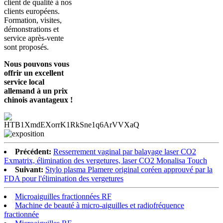
client de qualité à nos
clients européens.
Formation, visites,
démonstrations et
service après-vente
sont proposés.
Nous pouvons vous
offrir un excellent
service local
allemand à un prix
chinois avantageux !
Précédent:
Resserrement vaginal par balayage laser CO2
Exmatrix, élimination des vergetures, laser CO2 Monalisa Touch
Suivant:
Stylo plasma Plamere original coréen approuvé par la
FDA pour l'élimination des vergetures
Microaiguilles fractionnées RF
Machine de beauté à micro-aiguilles et radiofréquence
fractionnée