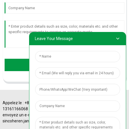
Leave Your Message
Send
Appelez le : +86
A-4 Sinotrans Plaza,
13161166068 ou
43# Xizhimen
envoyez un e-mail à :
Beidajie, district de
© Copyright - 2010-
sincoheren.janice@gmail.com
Haidian, Pékin, Chine.
2024 : Tous droits