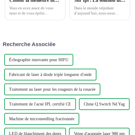
Choisir la meilleure machine d'épilation au laser à diode en Chine
Shr Ipl : La solution ultime pour l'épilation définitive et le traitement de l'acné
Vous en avez assez de vous
Dans le monde trépidant
raser et de vous épiler
d’aujourd’hui, nous nous
constamment ? Voulez-vous
efforçons d’être à notre
une solution plus permanente,
meilleur à tout moment. À
indolore et efficace ? Ne
mesure que la technologie
cherchez pas plus loin que
progresse, les soins de beauté
Sincoheren, l'un des principaux
sont devenus plus faciles et
Recherche Associée
fournisseurs et fabricants
plus efficaces. Shr Ipl est l'un
d'appareils de beauté...
de ces traitements
révolutionnaires...
Échographie innovante pour HIFU
Fabricant de laser à diode triple longueur d'onde
Traitement au laser pour les rougeurs de la rosacée
Traitement de l'acné IPL certifié CE
Chine Q Switch Nd Yag
Machine de microneedling fractionnée
LED de blanchiment des dents
Veine d'araignée laser 980 nm