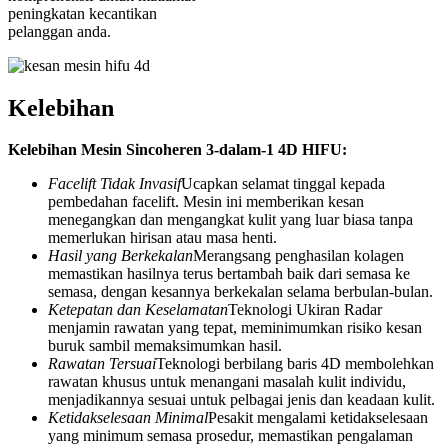
peningkatan kecantikan
pelanggan anda.
Kelebihan
Kelebihan Mesin Sincoheren 3-dalam-1 4D HIFU:
Facelift Tidak Invasif
Ucapkan selamat tinggal kepada
pembedahan facelift. Mesin ini memberikan kesan
menegangkan dan mengangkat kulit yang luar biasa tanpa
memerlukan hirisan atau masa henti.
Hasil yang Berkekalan
Merangsang penghasilan kolagen
memastikan hasilnya terus bertambah baik dari semasa ke
semasa, dengan kesannya berkekalan selama berbulan-bulan.
Ketepatan dan Keselamatan
Teknologi Ukiran Radar
menjamin rawatan yang tepat, meminimumkan risiko kesan
buruk sambil memaksimumkan hasil.
Rawatan Tersuai
Teknologi berbilang baris 4D membolehkan
rawatan khusus untuk menangani masalah kulit individu,
menjadikannya sesuai untuk pelbagai jenis dan keadaan kulit.
Ketidakselesaan Minimal
Pesakit mengalami ketidakselesaan
yang minimum semasa prosedur, memastikan pengalaman