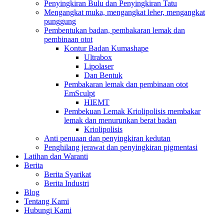
Penyingkiran Bulu dan Penyingkiran Tatu
Mengangkat muka, mengangkat leher, mengangkat
punggung
Pembentukan badan, pembakaran lemak dan
pembinaan otot
Kontur Badan Kumashape
Ultrabox
Lipolaser
Dan Bentuk
Pembakaran lemak dan pembinaan otot
EmSculpt
HIEMT
Pembekuan Lemak Kriolipolisis membakar
lemak dan menurunkan berat badan
Kriolipolisis
Anti penuaan dan penyingkiran kedutan
Penghilang jerawat dan penyingkiran pigmentasi
Latihan dan Waranti
Berita
Berita Syarikat
Berita Industri
Blog
Tentang Kami
Hubungi Kami