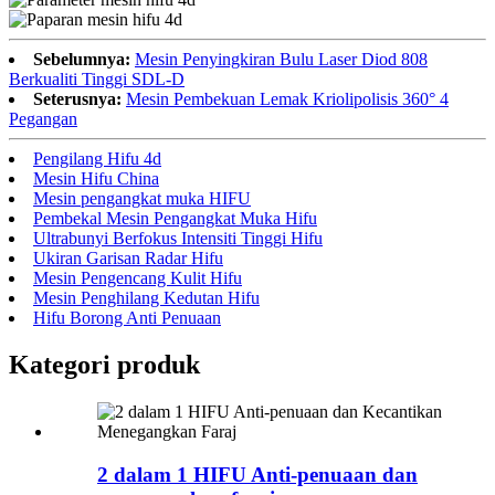
Sebelumnya:
Mesin Penyingkiran Bulu Laser Diod 808
Berkualiti Tinggi SDL-D
Seterusnya:
Mesin Pembekuan Lemak Kriolipolisis 360° 4
Pegangan
Pengilang Hifu 4d
Mesin Hifu China
Mesin pengangkat muka HIFU
Pembekal Mesin Pengangkat Muka Hifu
Ultrabunyi Berfokus Intensiti Tinggi Hifu
Ukiran Garisan Radar Hifu
Mesin Pengencang Kulit Hifu
Mesin Penghilang Kedutan Hifu
Hifu Borong Anti Penuaan
Kategori produk
2 dalam 1 HIFU Anti-penuaan dan