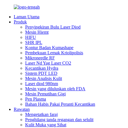
Laman Utama
Produk
Penyingkiran Bulu Laser Diod
Mesin Hiemt
HIFU
SHR IPL
Kontur Badan Kumashape
Pembekuan Lemak Kriolipolisis
Mikroneedle RF
Laser Nd Yag Laser CO2
Kecantikan Hydra
Sistem PDT LED
Mesin Analisis Kulit
Laser diod 980nm
Mesin yang diluluskan oleh FDA
Mesin Pemutihan Gigi
Pen Plasma
Bahan Habis Pakai Peranti Kecantikan
Rawatan
Mengetatkan faraj
Penghilang tanda regangan dan selulit
Kulit Muka yang Sihat