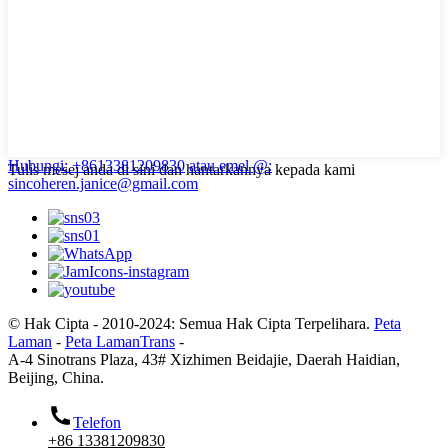
Hubungi: +8613381209830
atau emel @:
Tulis mesej anda di sini dan hantarkannya kepada kami
sincoheren.janice@gmail.com
© Hak Cipta - 2010-2024: Semua Hak Cipta Terpelihara.
Peta
Laman
-
Peta LamanTrans
-
A-4 Sinotrans Plaza, 43# Xizhimen Beidajie, Daerah Haidian,
Beijing, China.
Telefon
+86 13381209830