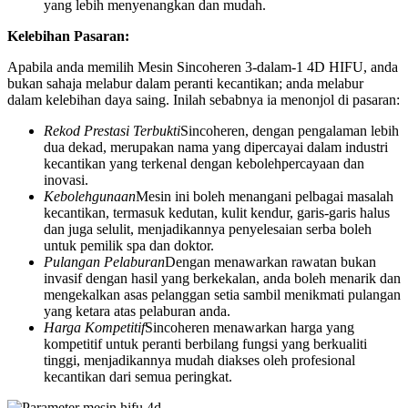
yang lebih menyenangkan dan mudah.
Kelebihan Pasaran:
Apabila anda memilih Mesin Sincoheren 3-dalam-1 4D HIFU, anda
bukan sahaja melabur dalam peranti kecantikan; anda melabur
dalam kelebihan daya saing. Inilah sebabnya ia menonjol di pasaran:
Rekod Prestasi Terbukti
Sincoheren, dengan pengalaman lebih
dua dekad, merupakan nama yang dipercayai dalam industri
kecantikan yang terkenal dengan kebolehpercayaan dan
inovasi.
Kebolehgunaan
Mesin ini boleh menangani pelbagai masalah
kecantikan, termasuk kedutan, kulit kendur, garis-garis halus
dan juga selulit, menjadikannya penyelesaian serba boleh
untuk pemilik spa dan doktor.
Pulangan Pelaburan
Dengan menawarkan rawatan bukan
invasif dengan hasil yang berkekalan, anda boleh menarik dan
mengekalkan asas pelanggan setia sambil menikmati pulangan
yang ketara atas pelaburan anda.
Harga Kompetitif
Sincoheren menawarkan harga yang
kompetitif untuk peranti berbilang fungsi yang berkualiti
tinggi, menjadikannya mudah diakses oleh profesional
kecantikan dari semua peringkat.