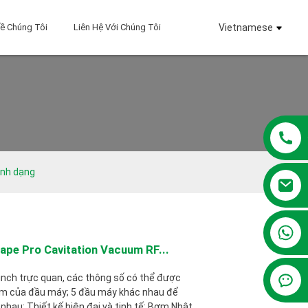
ề Chúng Tôi
Liên Hệ Với Chúng Tôi
Vietnamese
ình dạng
+86 13381209830
ape Pro Cavitation Vacuum RF...
nch trực quan, các thông số có thể được
ầm của đầu máy; 5 đầu máy khác nhau để
hau; Thiết kế hiện đại và tinh tế; Bơm Nhật