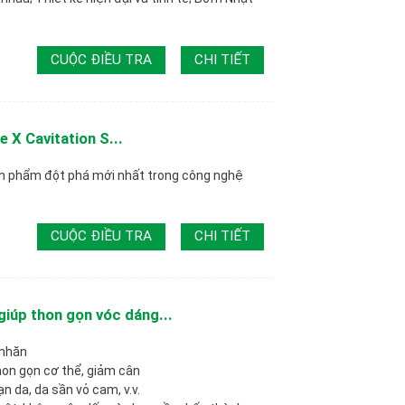
CUỘC ĐIỀU TRA
CHI TIẾT
X Cavitation S...
ản phẩm đột phá mới nhất trong công nghệ
CUỘC ĐIỀU TRA
CHI TIẾT
iúp thon gọn vóc dáng...
 nhăn
thon gọn cơ thể, giảm cân
rạn da, da sần vỏ cam, v.v.