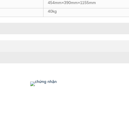
454mm×390mm×1155mm
40kg