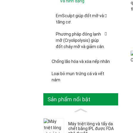
Và hình dạng
EmSculpt giúp đốt mỡ và
tăng cơ.
Phương pháp đông lạnh
mỡ (Cryolipolysis) giúp
đốt cháy mỡ và giảm cân.
Chống lão hóa và xóa nếp nhăn
Loại bỏ mụn trứng cá và vết
nám
Sản phẩm nổi bật
Máy triệt lông và tẩy da
chết bằng IPL được FDA