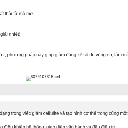
ất thải từ mô mỡ.
iải nhiệt)
c, phương pháp này giúp giảm đáng kể số đo vòng eo, làm mờ đ
g trong việc giảm cellulite và tạo hình cơ thể trong cùng một
 điều khiển hệ thống, giao diện vận hành và đầu điều trị.