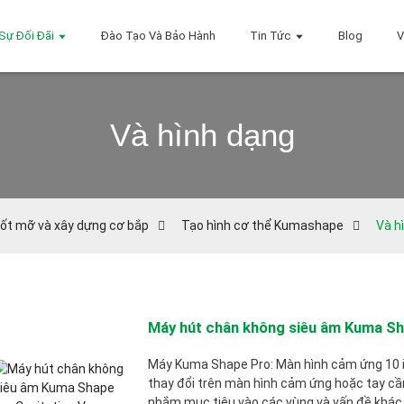
Sự Đối Đãi
Đào Tạo Và Bảo Hành
Tin Tức
Blog
V
Và hình dạng
đốt mỡ và xây dựng cơ bắp
Tạo hình cơ thể Kumashape
Và h
Máy hút chân không siêu âm Kuma Sh
Máy Kuma Shape Pro: Màn hình cảm ứng 10 i
thay đổi trên màn hình cảm ứng hoặc tay c
nhắm mục tiêu vào các vùng và vấn đề khác n