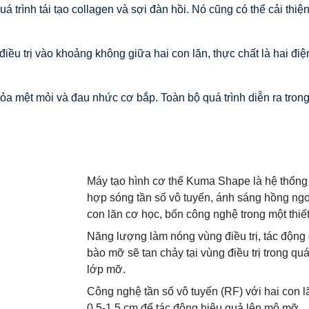
á trình tái tạo collagen và sợi đàn hồi. Nó cũng có thể cải th
ều trị vào khoảng không giữa hai con lăn, thực chất là hai điện
ỏa mệt mỏi và đau nhức cơ bắp. Toàn bộ quá trình diễn ra trong
Máy tạo hình cơ thể Kuma Shape là hệ thống 
hợp sóng tần số vô tuyến, ánh sáng hồng ng
con lăn cơ học, bốn công nghệ trong một thiết
Năng lượng làm nóng vùng điều trị, tác động
bào mỡ sẽ tan chảy tại vùng điều trị trong qu
lớp mỡ.
Công nghệ tần số vô tuyến (RF) với hai con l
0,5-1,5 cm để tác động hiệu quả lên mô mỡ.