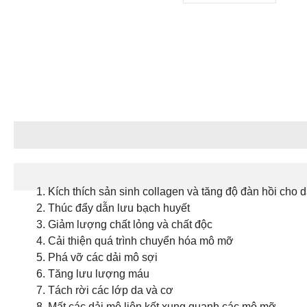
Ứng dụng
Kích thích sản sinh collagen và tăng độ đàn hồi cho d
Thúc đẩy dẫn lưu bạch huyết
Giảm lượng chất lỏng và chất độc
Cải thiện quá trình chuyển hóa mô mỡ
Phá vỡ các dải mô sợi
Tăng lưu lượng máu
Tách rời các lớp da và cơ
Mất các dải mô liên kết xung quanh các mô mỡ.