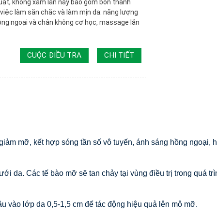
huật, không xâm lấn này bao gồm bốn thành
 việc làm săn chắc và làm mịn da: năng lượng
hồng ngoại và chân không cơ học, massage lăn
CUỘC ĐIỀU TRA
CHI TIẾT
 giảm mỡ, kết hợp sóng tần số vô tuyến, ánh sáng hồng ngoại,
i da. Các tế bào mỡ sẽ tan chảy tại vùng điều trị trong quá tr
âu vào lớp da 0,5-1,5 cm để tác động hiệu quả lên mô mỡ.