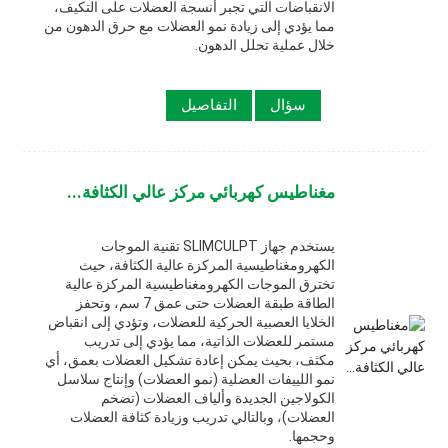
الانقباضات التي تجبر أنسجة العضلات على التكيف،
مما يؤدي إلى زيادة نمو العضلات مع حرق الدهون من
خلال عملية تحلل الدهون.
سؤال
التفاصيل
مغناطيس كهربائي مركز عالي الكثافة...
يستخدم جهاز SLIMCULPT تقنية الموجات
الكهرومغناطيسية المركزة عالية الكثافة، حيث
تخترق الموجات الكهرومغناطيسية المركزة عالية
الطاقة طبقة العضلات حتى عمق 7 سم، وتحفز
الخلايا العصبية الحركية للعضلات، وتؤدي إلى انقباض
مستمر للعضلات الذاتية، مما يؤدي إلى تدريب
مكثف، بحيث يمكن إعادة تشكيل العضلات بعمق، أي
نمو اللييفات العضلية (نمو العضلات) وإنتاج سلاسل
الكولاجين الجديدة وألياف العضلات (تضخم
العضلات)، وبالتالي تدريب وزيادة كثافة العضلات
وحجمها.