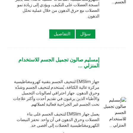
أنسجة العضلات على التكيف، ويؤدي إلى زيادة نمو
العضلات مع حرق الدهون من خلال عملية تحلل
الدهون.
سؤال
التفاصيل
إمسليم صالون تجميل الجسم للاستخدام
المنزلي ...
جهاز EMSlim لتنحيف الجسم بتقنية كهرومغناطيسية
مركزة عالية الكثافة، يُستخدم لتنحيف الجسم وشدّه
وحرق الدهون. جهاز احترافي لصالونات التجميل
والأطباء الذين يرغبون في تقديم أحدث وأكثر علاجات
نحت الجسم غير الجراحية فعالية لعملائهم.
يعمل جهاز EMSlim لتنحيف الجسم على بناء
العضلات وحرق الدهون في آن واحد. تحفز النبضات
الكهرومغناطيسية العضلات إلى أقصى حد.