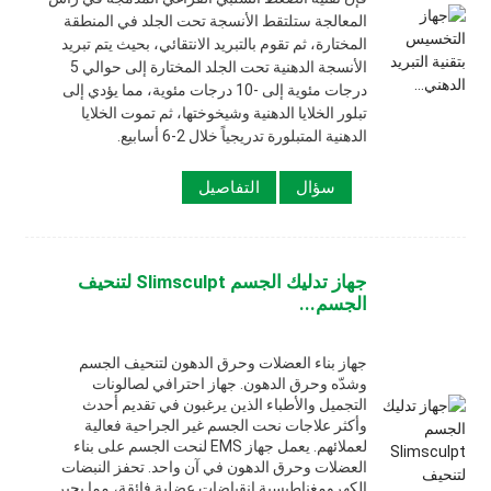
المعالجة ستلتقط الأنسجة تحت الجلد في المنطقة
المختارة، ثم تقوم بالتبريد الانتقائي، بحيث يتم تبريد
الأنسجة الدهنية تحت الجلد المختارة إلى حوالي 5
درجات مئوية إلى -10 درجات مئوية، مما يؤدي إلى
تبلور الخلايا الدهنية وشيخوختها، ثم تموت الخلايا
الدهنية المتبلورة تدريجياً خلال 2-6 أسابيع.
سؤال
التفاصيل
جهاز تدليك الجسم Slimsculpt لتنحيف
الجسم...
جهاز بناء العضلات وحرق الدهون لتنحيف الجسم
وشدّه وحرق الدهون. جهاز احترافي لصالونات
التجميل والأطباء الذين يرغبون في تقديم أحدث
وأكثر علاجات نحت الجسم غير الجراحية فعالية
لعملائهم. يعمل جهاز EMS لنحت الجسم على بناء
العضلات وحرق الدهون في آن واحد. تحفز النبضات
الكهرومغناطيسية انقباضات عضلية فائقة، مما يجبر