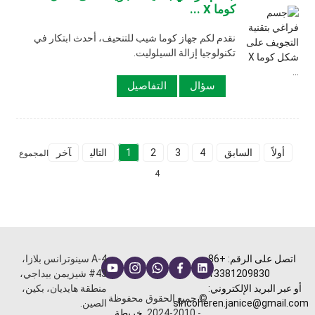
كوما X ...
نقدم لكم جهاز كوما شيب للتنحيف، أحدث ابتكار في
تكنولوجيا إزالة السيلوليت.
سؤال
التفاصيل
أولاً
السابق
4
3
2
1
التالي
آخر
المجموع
4
اتصل على الرقم: +86
A-4 سينوترانس بلازا،
13381209830
43# شيزيمن بيداجي،
أو عبر البريد الإلكتروني:
منطقة هايديان، بكين،
© جميع الحقوق محفوظة
sincoheren.janice@gmail.com
الصين.
- 2010-2024.
خريطة