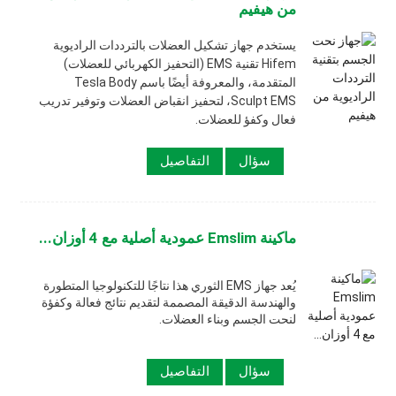
من هيفيم
يستخدم جهاز تشكيل العضلات بالترددات الراديوية
Hifem تقنية EMS (التحفيز الكهربائي للعضلات)
المتقدمة، والمعروفة أيضًا باسم Tesla Body
Sculpt EMS، لتحفيز انقباض العضلات وتوفير تدريب
فعال وكفؤ للعضلات.
سؤال
التفاصيل
ماكينة Emslim عمودية أصلية مع 4 أوزان...
يُعد جهاز EMS الثوري هذا نتاجًا للتكنولوجيا المتطورة
والهندسة الدقيقة المصممة لتقديم نتائج فعالة وكفؤة
لنحت الجسم وبناء العضلات.
سؤال
التفاصيل