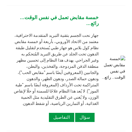
خمسة مقابض تعمل في نفس الوقت...
رائع...
جهاز نحت الجسم بتقنية التبريد المتقدمة الاحترافية،
معتمد من الاتحاد الأوروبي، بأربعة أو خمسة مقابض.
نظام كول بلاس هو جهاز طبي يُستخدم لتقليل طبقة
الدهون تحت الجلد عن طريق التبريد المُتحكم به
وغير الجراحي. يهدف هذا النظام إلى تحسين مظهر
منطقة الذقن المزدوجة، والفخذين، والبطن،
والجانبين (المعروفين أيضًا باسم "مقابض الحب")،
ودهون حمالة الصدر، ودهون الظهر، والدهون
المتراكمة تحت الأرداف (المعروفة أيضًا باسم "طية
الموز"). لا يُعد هذا النظام علاجًا للسمنة أو حلًا لإنقاص
الوزن، ولا يُغني عن الطرق التقليدية مثل الحمية
الغذائية، أو التمارين الرياضية، أو شفط الدهون.
سؤال
التفاصيل