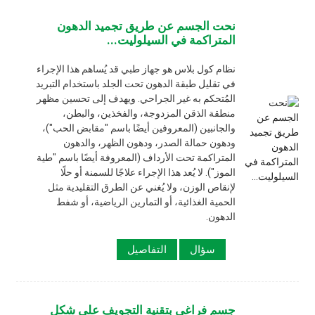
نحت الجسم عن طريق تجميد الدهون
المتراكمة في السيلوليت...
نظام كول بلاس هو جهاز طبي
قد يُساهم هذا الإجراء
في تقليل طبقة الدهون تحت الجلد باستخدام التبريد
المُتحكم به غير الجراحي. ويهدف إلى تحسين مظهر
منطقة الذقن المزدوجة، والفخذين، والبطن،
والجانبين (المعروفين أيضًا باسم "مقابض الحب")،
ودهون حمالة الصدر، ودهون الظهر، والدهون
المتراكمة تحت الأرداف (المعروفة أيضًا باسم "طية
الموز"). لا يُعد هذا الإجراء علاجًا للسمنة أو حلًا
لإنقاص الوزن، ولا يُغني عن الطرق التقليدية مثل
الحمية الغذائية، أو التمارين الرياضية، أو شفط
الدهون.
سؤال
التفاصيل
جسم فراغي بتقنية التجويف على شكل