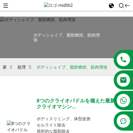
ボディシェイプ、脂肪燃焼、筋肉増
強
家
処理
ボディシェイプ、脂肪燃焼、筋肉増強
+86 13381209830
8つのクライオパドルを備えた最新の
クライオマシン...
ボディスリミング、体型改善
セルライト除去
局所的な脂肪除去