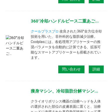
360°冷却ハンドルピース二重あご...
クールプラスプロ
改良された360°全方位冷却
技術を用いた、非外科的な脂肪減少治療。
Coolplasには、各処理用アプリケーターの推
奨パラメータを自動的に計算できる、拡張可
能なスマートアプリケーターも搭載されてい
ます。
問い合わせ
詳細
痩身マシン、冷却脂肪分解マシン...
クライオリポリシス機器の治療ヘッドを人体
の選択された部位の皮膚表面に置くと、治療
ヘッドに内蔵された真空負圧技術によって選