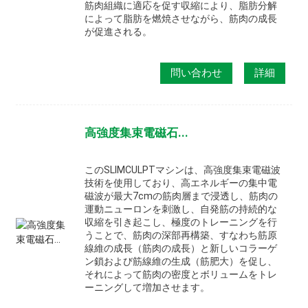
筋肉組織に適応を促す収縮により、脂肪分解
によって脂肪を燃焼させながら、筋肉の成長
が促進される。
問い合わせ
詳細
高強度集束電磁石...
このSLIMCULPTマシンは、高強度集束電磁波
技術を使用しており、高エネルギーの集中電
磁波が最大7cmの筋肉層まで浸透し、筋肉の
運動ニューロンを刺激し、自発筋の持続的な
収縮を引き起こし、極度のトレーニングを行
うことで、筋肉の深部再構築、すなわち筋原
線維の成長（筋肉の成長）と新しいコラーゲ
ン鎖および筋線維の生成（筋肥大）を促し、
それによって筋肉の密度とボリュームをトレ
ーニングして増加させます。