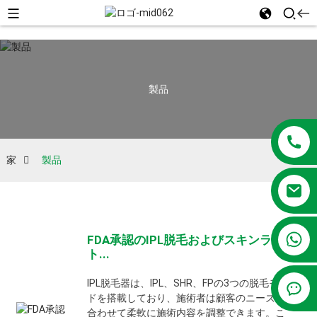
製品
家
製品
+86 13381209830
FDA承認のIPL脱毛およびスキンライ
ト...
IPL脱毛器は、IPL、SHR、FPの3つの脱毛モー
ドを搭載しており、施術者は顧客のニーズに
合わせて柔軟に施術内容を調整できます。こ