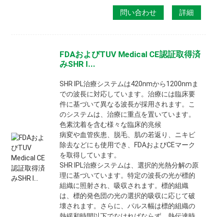
問い合わせ
詳細
FDAおよびTUV Medical CE認証取得済
みSHR I...
SHR IPL治療システムは420nmから1200nmま
での波長に対応しています。治療には臨床要
件に基づいて異なる波長が採用されます。こ
のシステムは、治療に重点を置いています。
色素沈着を含む様々な臨床的兆候
病変や血管疾患、脱毛、肌の若返り、ニキビ
除去などにも使用でき、FDAおよびCEマーク
を取得しています。
SHR IPL治療システムは、選択的光熱分解の原
理に基づいています。特定の波長の光が標的
組織に照射され、吸収されます。標的組織
は、標的発色団の光の選択的吸収に応じて破
壊されます。さらに、パルス幅は標的組織の
熱緩和時間以下でなければならず、熱伝達時