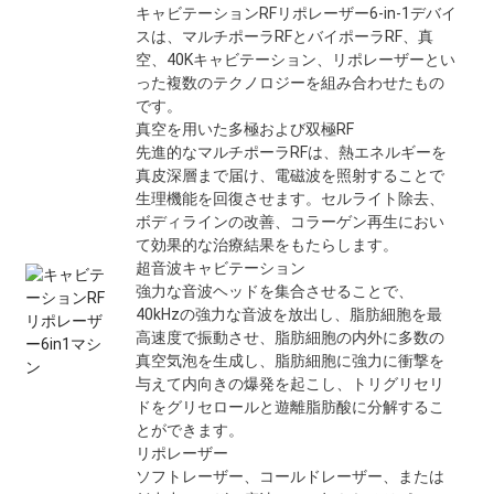
キャビテーションRFリポレーザー6-in-1デバイ
スは、マルチポーラRFとバイポーラRF、真
空、40Kキャビテーション、リポレーザーとい
った複数のテクノロジーを組み合わせたもの
です。
真空を用いた多極および双極RF
先進的なマルチポーラRFは、熱エネルギーを
真皮深層まで届け、電磁波を照射することで
生理機能を回復させます。セルライト除去、
ボディラインの改善、コラーゲン再生におい
て効果的な治療結果をもたらします。
超音波キャビテーション
強力な音波ヘッドを集合させることで、
40kHzの強力な音波を放出し、脂肪細胞を最
高速度で振動させ、脂肪細胞の内外に多数の
真空気泡を生成し、脂肪細胞に強力に衝撃を
与えて内向きの爆発を起こし、トリグリセリ
ドをグリセロールと遊離脂肪酸に分解するこ
とができます。
リポレーザー
ソフトレーザー、コールドレーザー、または