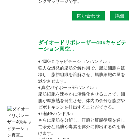
ングマッサージです。
問い合わせ
詳細
ダイオードリポレーザー40kキャビテ
ーション真空...
♦ 40KHz キャビテーションハンドル：
強力な爆発的脂肪分解作用で、脂肪細胞を破
壊し、脂肪組織を溶解させ、脂肪細胞の量を
減少させます。
♦ 真空バイポーラRFハンドル：
脂肪細胞を速やかに活性化させることで、細
胞が摩擦熱を発生させ、体内の余分な脂肪や
ビボトキシンを排出することができる。
♦ 6極RFハンドル：
さらに脂肪を分解し、汗腺と肝腸循環を通し
て余分な脂肪や毒素を体外に排出するのを助
けます。