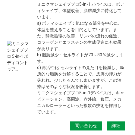
ミニクマシェイププロ5-in-1デバイスは、ボデ
ィシェイプ、体型改善、脂肪減少に特化して
います。
a) ボディシェイプ：気になる部分を中心に、
体型を整えることを目的としています。ま
た、静脈循環の改善、リンパの流れの促進、
コラーゲンとエラスチンの生成促進にも効果
があります。
b) 脂肪減少：セルライトが70～80％減少しま
す。
c) 再活性化: セルライトの見た目を軽減し、局
所的な脂肪を分解することで、皮膚の弾力が
失われ、少したるんでしまいますが、この治
療はそのような状況を改善します。
ミニクマシェイププロ5-in-1デバイスは、キャ
ビテーション、高周波、赤外線、負圧、メカ
ニカルローラーといった複数の技術を採用し
ています。
問い合わせ
詳細