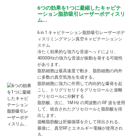
6つの効果を1つに凝縮したキャビテ
ーション脂肪吸引レーザーボディスリ
ム...
6 in 1 キャビテーション脂肪吸引レーザーボデ
ィスリミングマシン真空キャビテーションシ
ステム
冷たく効果的な強力な音波ヘッドにより、
40000Hzの強力な音波が振動を発する可能性
があります。
脂肪細胞は最高速度で動き、脂肪細胞の内外
に多数の真空気泡を生成する。
脂肪細胞に強力に作用して内向的な爆発を起
こし、トリグリセリドをグリセロールと遊離
グリセロールに分解する
脂肪酸。次に、1M Hz の周波数の RF 波を使用
して、統合されたグリセロールと脂肪酸を排
出します。
遊離脂肪酸は肝腸循環を介して排出される。
最後に、真空RFとエネルギー電極が使用され
る。