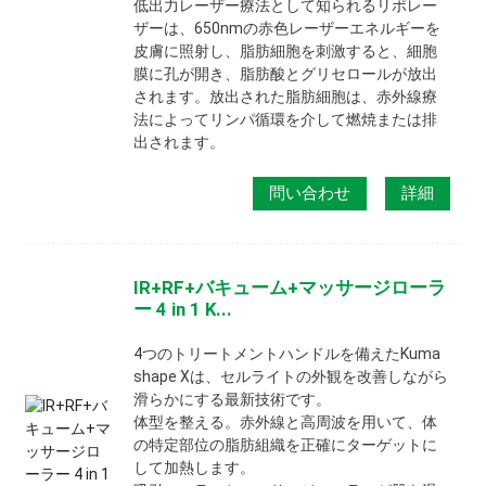
低出力レーザー療法として知られるリポレー
ザーは、650nmの赤色レーザーエネルギーを
皮膚に照射し、脂肪細胞を刺激すると、細胞
膜に孔が開き、脂肪酸とグリセロールが放出
されます。放出された脂肪細胞は、赤外線療
法によってリンパ循環を介して燃焼または排
出されます。
問い合わせ
詳細
IR+RF+バキューム+マッサージローラ
ー 4 in 1 K...
4つのトリートメントハンドルを備えたKuma
shape Xは、セルライトの外観を改善しながら
滑らかにする最新技術です。
体型を整える。赤外線と高周波を用いて、体
の特定部位の脂肪組織を正確にターゲットに
して加熱します。