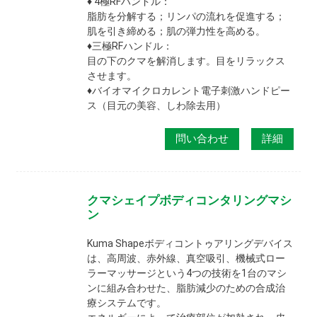
♦ 4極RFハンドル：
脂肪を分解する；リンパの流れを促進する；
肌を引き締める；肌の弾力性を高める。
♦三極RFハンドル：
目の下のクマを解消します。目をリラックス
させます。
♦バイオマイクロカレント電子刺激ハンドピー
ス（目元の美容、しわ除去用）
問い合わせ
詳細
クマシェイプボディコンタリングマシ
ン
Kuma Shapeボディコントゥアリングデバイス
は、高周波、赤外線、真空吸引、機械式ロー
ラーマッサージという4つの技術を1台のマシ
ンに組み合わせた、脂肪減少のための合成治
療システムです。