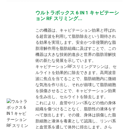
ウルトラボックス 6 IN 1 キャビテーシ
ョン RF スリミング...
この機器は、キャビテーション効果と呼ばれ
る超音波を利用して脂肪除去という期待され
る効果を実現します。安全かつ非侵襲的な脂
肪溶解作用を脂肪組織に及ぼすことで、この
機器は大きな技術的進歩と世界の脂肪溶解技
術の新たな発展を示しています。
キャビテーションRFスリミングマシンは、セ
ルライトを効果的に除去できます。高周波音
波に焦点を当てることで、脂肪細胞内に微細
な気泡を作り出し、それが崩壊して脂肪細胞
を損傷させることで、キャビテーション効果
を生み出し、セルライトを除去します。
これにより、血管やリンパ系などの他の身体
組織を傷つけることなく、脂肪性の液体をす
べて放出します。その後、身体は損傷した脂
肪細胞と液体を毒素として認識し、リンパ系
と血管系を通して体外に排出します。さら