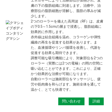
エネルギーによって治療部位が加熱され、皮
膚の下の脂肪組織に到達します。治療中、治
療部位の脂肪細胞が溶解し、脂肪の厚みが減
少します。
2つのローラーを備えた高周波（RF）は、皮膚
の下0.5～1.5cmの層まで浸透し、脂肪組織に
効果的に作用します。
赤外線は結合組織を温め、コラーゲンや弾性
繊維の再生を促進する効果があります。ま
た、血液循環やリンパ循環を改善し、代謝を
促進する効果も期待できます。
調整可能な吸引機能により、対象部位を2つの
ローラー（実際には2つの電極）の間の空間に
吸い込むことができます。これにより、正確
かつ効果的な治療が可能になります。
自動ローラーは施術部位をマッサージし、疲
労や筋肉痛を和らげます。施術全体を通して
温かく、とても快適です。
問い合わせ
詳細