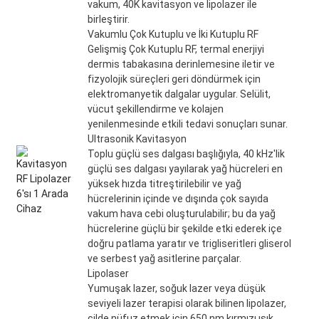
vakum, 40K kavitasyon ve lipolazer ile
birleştirir.
Vakumlu Çok Kutuplu ve İki Kutuplu RF
Gelişmiş Çok Kutuplu RF, termal enerjiyi
dermis tabakasına derinlemesine iletir ve
fizyolojik süreçleri geri döndürmek için
elektromanyetik dalgalar uygular. Selülit,
vücut şekillendirme ve kolajen
yenilenmesinde etkili tedavi sonuçları sunar.
Ultrasonik Kavitasyon
Toplu güçlü ses dalgası başlığıyla, 40 kHz'lik
güçlü ses dalgası yayılarak yağ hücreleri en
yüksek hızda titreştirilebilir ve yağ
hücrelerinin içinde ve dışında çok sayıda
vakum hava cebi oluşturulabilir; bu da yağ
hücrelerine güçlü bir şekilde etki ederek içe
doğru patlama yaratır ve trigliseritleri gliserol
ve serbest yağ asitlerine parçalar.
Lipolaser
Yumuşak lazer, soğuk lazer veya düşük
seviyeli lazer terapisi olarak bilinen lipolazer,
cilde nüfuz etmek için 650 nm kırmızı ışık