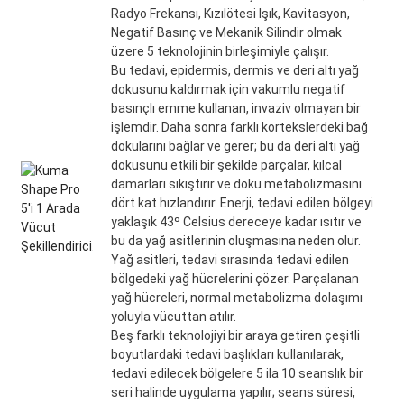
Radyo Frekansı, Kızılötesi Işık, Kavitasyon,
Negatif Basınç ve Mekanik Silindir olmak
üzere 5 teknolojinin birleşimiyle çalışır.
Bu tedavi, epidermis, dermis ve deri altı yağ
dokusunu kaldırmak için vakumlu negatif
basınçlı emme kullanan, invaziv olmayan bir
işlemdir. Daha sonra farklı kortekslerdeki bağ
dokularını bağlar ve gerer; bu da deri altı yağ
dokusunu etkili bir şekilde parçalar, kılcal
damarları sıkıştırır ve doku metabolizmasını
dört kat hızlandırır. Enerji, tedavi edilen bölgeyi
yaklaşık 43º Celsius dereceye kadar ısıtır ve
bu da yağ asitlerinin oluşmasına neden olur.
Yağ asitleri, tedavi sırasında tedavi edilen
bölgedeki yağ hücrelerini çözer. Parçalanan
yağ hücreleri, normal metabolizma dolaşımı
yoluyla vücuttan atılır.
Beş farklı teknolojiyi bir araya getiren çeşitli
boyutlardaki tedavi başlıkları kullanılarak,
tedavi edilecek bölgelere 5 ila 10 seanslık bir
seri halinde uygulama yapılır; seans süresi,