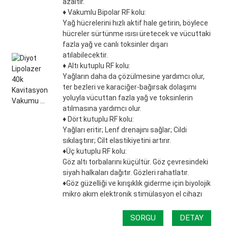
azaltır.
♦ Vakumlu Bipolar RF kolu:
Yağ hücrelerini hızlı aktif hale getirin, böylece
hücreler sürtünme ısısı üretecek ve vücuttaki
fazla yağ ve canlı toksinler dışarı
atılabilecektir.
♦ Altı kutuplu RF kolu:
Yağların daha da çözülmesine yardımcı olur,
ter bezleri ve karaciğer-bağırsak dolaşımı
yoluyla vücuttan fazla yağ ve toksinlerin
atılmasına yardımcı olur.
♦ Dört kutuplu RF kolu:
Yağları eritir; Lenf drenajını sağlar; Cildi
sıkılaştırır; Cilt elastikiyetini artırır.
♦Üç kutuplu RF kolu:
Göz altı torbalarını küçültür. Göz çevresindeki
siyah halkaları dağıtır. Gözleri rahatlatır.
♦Göz güzelliği ve kırışıklık giderme için biyolojik
mikro akım elektronik stimülasyon el cihazı
SORGU
DETAY