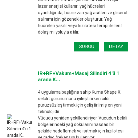
lazer enerjisi kullanır; yağ hücreleri
uyarıldığında, hücre zarı yağ asitleri ve gliserol
salınımı için gözenekler oluşturur. Yağ
hücreleri yakılır veya kızılötesi terapi ile lenf
dolaşımı yoluyla atılır.
SORGU
DETAY
IR+RF+Vakum+Masaj Silindiri 4'ü 1
arada K...
4 uygulama başlığına sahip Kuma Shape X,
selülit görünümünü iyileştirirken cildi
pürüzsüzleştirmek için geliştirilmiş en yeni
teknolojidir.
Vücudu yeniden şekillendiriyor. Vücudun belirli
bölgelerindeki yağ dokularını hassas bir
şekilde hedeflemek ve ısıtmak için kızılötesi
ve radyo frekansını kullanıyor.