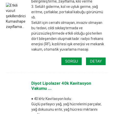
belirginleştirme, zayıflama, kilo verme
3. Selülit giderme, kol ve uyluk germe, yağ
eritme, çatlaklar, portakal kabuğu görünümü
vb.
Selülit için cerrahi olmayan, invaziv olmayan
bu tedavi, cildi sıkılaştırmada ve
pürüzsüzleştirmede etkili olduğu gösterilen
dört bileşenden oluşmaktadır: radyo frekans
enerjisi (RF), kızılötesi ışık enerjisi ve mekanik
vakum, otomatik yuvarlama masajı.
SORGU
DETAY
Diyot Lipolazer 40k Kavitasyon
Vakumu ...
♦ 40 kHz Kavitasyon kolu:
Güçlü patlayıcı yağ, yağ hücrelerini parçalar,
yağ dokusunu eritir, yağ hücresi miktarını