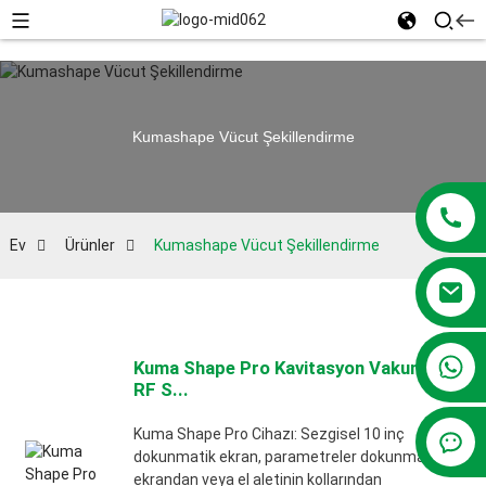
Kumashape Vücut Şekillendirme
Ev
Ürünler
Kumashape Vücut Şekillendirme
+86 13381209830
Kuma Shape Pro Kavitasyon Vakum
RF S...
Kuma Shape Pro Cihazı: Sezgisel 10 inç
dokunmatik ekran, parametreler dokunmatik
ekrandan veya el aletinin kollarından