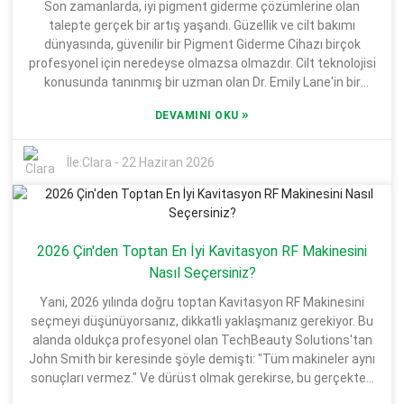
Son zamanlarda, iyi pigment giderme çözümlerine olan
uzmanlık veya güvenilirlik seviyesine sahip olmadığını
talepte gerçek bir artış yaşandı. Güzellik ve cilt bakımı
unutmayın, bu nedenle araştırmanızı yapın. Velashape
dünyasında, güvenilir bir Pigment Giderme Cihazı birçok
sistemine yatırım yapmayı düşünüyorsanız, acele etmeyin
profesyonel için neredeyse olmazsa olmazdır. Cilt teknolojisi
ve iyice düşünün. Bu teknoloji oldukça umut verici faydalar
konusunda tanınmış bir uzman olan Dr. Emily Lane'in bir
sunarken, gerçekçi beklentileri akılda tutmak çok önemlidir.
keresinde şöyle dediğini hatırlıyorum: "Pikosaniye Lazer
Sonuçları kanıtlanmış sistemleri arayın ve neyi başarmak
»
DEVAMINI OKU
Pigment Tedavisi gibi gelişmiş cihazlara yatırım yapmak,
istediğiniz konusunda kendinize karşı dürüst olun.
müşterileriniz için oyunun kurallarını tamamen değiştirebilir."
Hedeflerinizi bilmek ve sürece hazırlanmak, sonunda
Bu, doğru ekipmanı seçmenin ne kadar önemli olduğunu
İle:
Clara
-
22 Haziran 2026
sonuçtan memnun kalmanızı sağlamaya yardımcı olabilir.
gerçekten vurguluyor. Son zamanlarda, her biri işi mükemmel
bir şekilde yapacağını iddia eden bir sürü farklı Pigment
Giderme Cihazı piyasaya sürüldü. Ama dürüst olmak
gerekirse, burada biraz temkinli olmak akıllıca. Her cihaz
2026 Çin'den Toptan En İyi Kavitasyon RF Makinesini
vaatlerini yerine getirmiyor. Tedavinin ne kadar etkili olduğu,
güvenlik ve uygulayıcı için ne kadar kolay olduğu gibi şeyler, bir
Nasıl Seçersiniz?
cihaz seçerken son derece önemli değişkenlerdir. Bu
Yani, 2026 yılında doğru toptan Kavitasyon RF Makinesini
araçlardan bazıları ciltte tahrişe neden olabilir veya hiç etkili
seçmeyi düşünüyorsanız, dikkatli yaklaşmanız gerekiyor. Bu
olmayabilir. Teknolojideki tüm ilerlemeye rağmen, hiçbir
alanda oldukça profesyonel olan TechBeauty Solutions'tan
tedavi %100 hatasız değildir. Bazı cihazlar duruma bağlı
John Smith bir keresinde şöyle demişti: "Tüm makineler aynı
olarak diğerlerinden daha iyi çalışır. Dolayısıyla,
sonuçları vermez." Ve dürüst olmak gerekirse, bu gerçekten
müşterilerinize mümkün olan en iyi bakımı sunmak
çok doğru - piyasa şu anda son derece çeşitli ve biraz