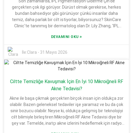
Son zamanlarda, IPL Pigmentasyon Giderme Çin'de
bilmekte fayda var. Elbette, birçok klinik bu teknolojinin ne
gerçekten çok ilgi görüyor. Dürüst olmak gerekirse, herkes
kadar harika olduğunu abartıyor, ancak denemeyi
bundan bahsediyor gibi görünüyor çünkü insanlar daha
düşünüyorsanız, önce araştırmanızı yapmanızda fayda var.
temiz, daha parlak bir cilt istiyorlar, biliyorsunuz? SkinCare
Deneyimli profesyonellerle konuşun—emin ellerde olmak
Clinic'te tanınmış bir dermatolog olan Dr. Lily Zhang, 'IPL
istersiniz! Etkinliği gerçekten tedaviyi kimin yaptığına bağlıdır,
Pigmentasyon Giderme, neredeyse hiç iyileşme süresi
bu nedenle Radyofrekans Mikroiğneleme (RF) tedavisinden
»
DEVAMINI OKU
gerektirmeden eşit olmayan cilt tonlarıyla etkili bir şekilde
en iyi sonuçları almak istiyorsanız nitelikli bir sağlayıcı bulmak
mücadele edebilir' dedi. Temelde, bu teknik, inatçı
son derece önemlidir.
pigmentasyon lekelerini hedeflemek için yoğun ışık darbeleri
İle:
Clara
-
31 Mayıs 2026
kullanıyor - birçok kişinin gerçekten faydalı bulduğu invaziv
olmayan bir seçenek. Daha fazla insan ciltlerini iyileştirmenin
etkili yollarını ararken, en iyi tedavilerin neler olduğunu
anlamak son derece önemli. IPL sadece cildinizi
Ciltte Temizliğe Kavuşmak İçin En İyi 10 Mikroiğneli RF
aydınlatmaya yardımcı olmakla kalmaz, aynı zamanda
özgüveninizi de artırabilir - hastaların sadece birkaç
Akne Tedavisi?
seanstan sonra gerçek farklar gördüklerini söylediklerini
Akne ile başa çıkmak gerçekten birçok insan için oldukça zor
duydum. Bununla birlikte, herkes aynı sonuçları almayabilir ve
olabilir. Bazen geleneksel tedaviler işe yaramaz ve bu da çok
bazen bazı geçici yan etkiler olabilir, bu nedenle herkese uyan
sinir bozucu olabilir. Neyse ki, oldukça gelişmiş bir teknolojiyi
tek bir çözüm değildir. IPL Pigmentasyon Giderme alanının
cilt bilimiyle birleştiren Mikroiğneli RF Akne Tedavisi diye bir
tamamı sürekli değişiyor. Birçok klinik inanılmaz sonuçlar
şey var. Temelde, inatçı akne izlerini hedeflemek için radyo
vaat ediyor, ancak gerçek şu ki, kalite çok değişkenlik
frekans enerjisini mikroiğneleme ile birlikte kullanıyor. Birçok
gösterebiliyor. Güvenilir bir yer bulmak için araştırma yapmak