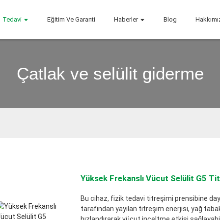
Tedavi
Eğitim Ve Garanti
Haberler
Blog
Hakkımı
Çatlak ve selülit giderme
Yüksek Frekanslı Vücut Selülit G5 Titr
Bu cihaz, fizik tedavi titreşimi prensibine day
tarafından yayılan titreşim enerjisi, yağ tabak
hızlandırarak vücut inceltme etkisi sağlayabil