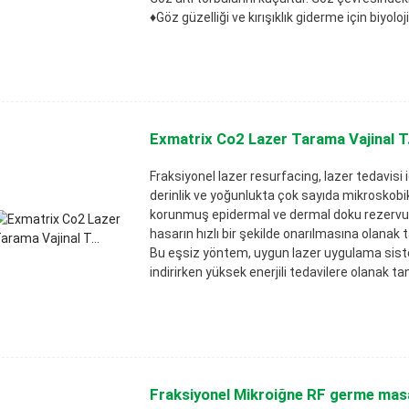
♦Göz güzelliği ve kırışıklık giderme için biyol
Exmatrix Co2 Lazer Tarama Vajinal T.
Fraksiyonel lazer resurfacing, lazer tedavisi i
derinlik ve yoğunlukta çok sayıda mikroskobik
korunmuş epidermal ve dermal doku rezervuarı 
hasarın hızlı bir şekilde onarılmasına olanak t
Bu eşsiz yöntem, uygun lazer uygulama sistemle
indirirken yüksek enerjili tedavilere olanak tan
Fraksiyonel Mikroiğne RF germe masaj