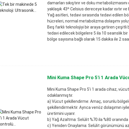
damarları sıkıştırır ve doku metabolizmasını dö
yaklaşık 43º Celsius dereceye kadar ısıtır ve
Yağ asitleri, tedavi sırasında tedavi edilen b
hücreleri, normal metabolizma dolaşımı yoluyl
Beş farklı teknolojiyi bir araya getiren çeşitli 
tedavi edilecek bölgelere 5 ila 10 seanslık bir
bölge sayısına bağlı olarak 15 dakika ile 2 saa
Mini Kuma Shape Pro 5'i 1 Arada Vücu
Mini Kuma Shape Pro 5'i 1 arada cihaz, vücut
odaklanmıştır.
a) Vücut şekillendirme: Amaç, sorunlu bölge
şekillendirmektir. Ayrıca venöz dolaşımın iyileş
üretimini uyarır.
b) Yağ Azaltma: Selülit %70 ila %80 oranında a
c) Yeniden Onaylama: Selülit görünümünü azal