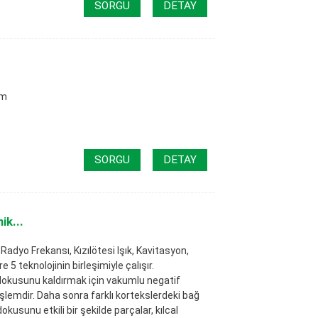
SORGU
DETAY
em
SORGU
DETAY
ik...
adyo Frekansı, Kızılötesi Işık, Kavitasyon,
5 teknolojinin birleşimiyle çalışır.
ğ dokusunu kaldırmak için vakumlu negatif
şlemdir. Daha sonra farklı kortekslerdeki bağ
dokusunu etkili bir şekilde parçalar, kılcal