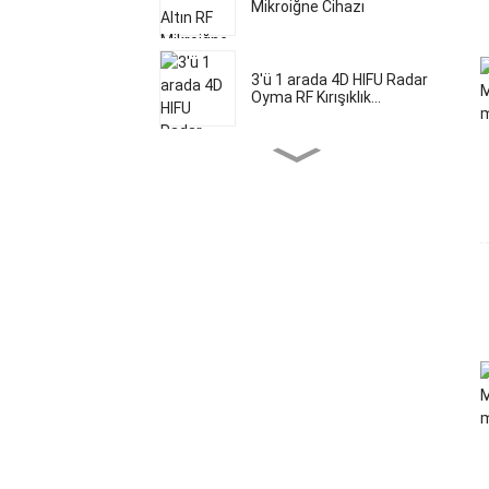
Mikroiğne Cihazı
3'ü 1 arada 4D HIFU Radar
Oyma RF Kırışıklık...
Çok fonksiyonlu 5'i 1
arada 5d HIFU Mikron...
4D HIFU Vmax 2'si 1 Arada
Cihaz
FDA onaylı diyot lazer ile
ağrısız saç bakımı...
FDA ve TUV Medical CE
onaylı SHR I...