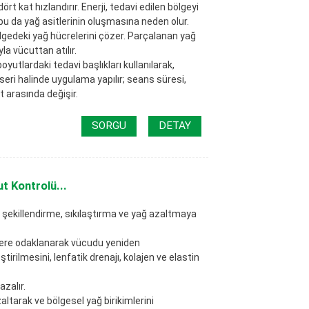
rt kat hızlandırır. Enerji, tedavi edilen bölgeyi
 bu da yağ asitlerinin oluşmasına neden olur.
ölgedeki yağ hücrelerini çözer. Parçalanan yağ
a vücuttan atılır.
boyutlardaki tedavi başlıkları kullanılarak,
 seri halinde uygulama yapılır; seans süresi,
t arasında değişir.
SORGU
DETAY
t Kontrolü...
 şekillendirme, sıkılaştırma ve yağ azaltmaya
lere odaklanarak vücudu yeniden
tirilmesini, lenfatik drenajı, kolajen ve elastin
zalır.
tarak ve bölgesel yağ birikimlerini