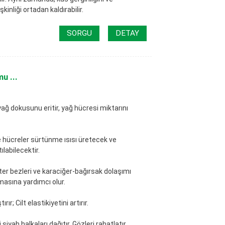
şkinliği ortadan kaldırabilir.
SORGU
DETAY
u ...
 yağ dokusunu eritir, yağ hücresi miktarını
ece hücreler sürtünme ısısı üretecek ve
ılabilecektir.
ter bezleri ve karaciğer-bağırsak dolaşımı
masına yardımcı olur.
ırır; Cilt elastikiyetini artırır.
siyah halkaları dağıtır. Gözleri rahatlatır.