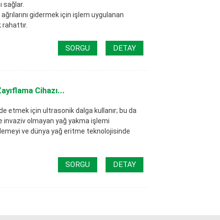
ı sağlar.
 ağrılarını gidermek için işlem uygulanan
rahattır.
SORGU
DETAY
ayıflama Cihazı...
 etmek için ultrasonik dalga kullanır; bu da
 ve invaziv olmayan yağ yakma işlemi
erlemeyi ve dünya yağ eritme teknolojisinde
SORGU
DETAY