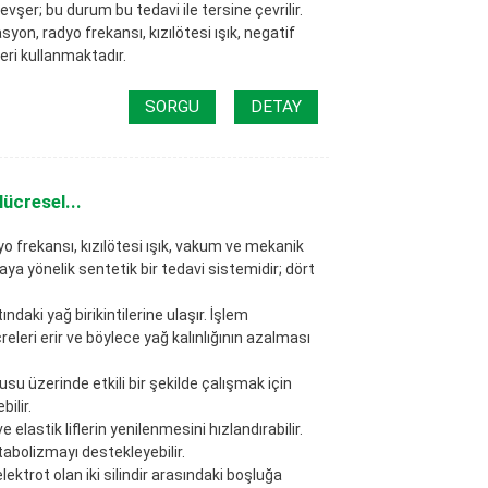
vşer; bu durum bu tedavi ile tersine çevrilir.
yon, radyo frekansı, kızılötesi ışık, negatif
leri kullanmaktadır.
SORGU
DETAY
ücresel...
 frekansı, kızılötesi ışık, vakum ve mekanik
aya yönelik sentetik bir tedavi sistemidir; dört
ındaki yağ birikintilerine ulaşır. İşlem
eleri erir ve böylece yağ kalınlığının azalması
okusu üzerinde etkili bir şekilde çalışmak için
ilir.
 elastik liflerin yenilenmesini hızlandırabilir.
tabolizmayı destekleyebilir.
ektrot olan iki silindir arasındaki boşluğa