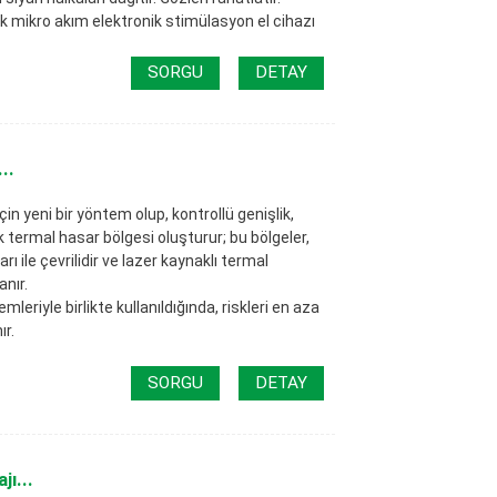
ojik mikro akım elektronik stimülasyon el cihazı
SORGU
DETAY
..
çin yeni bir yöntem olup, kontrollü genişlik,
 termal hasar bölgesi oluşturur; bu bölgeler,
ile çevrilidir ve lazer kaynaklı termal
anır.
riyle birlikte kullanıldığında, riskleri en aza
ır.
SORGU
DETAY
ı...