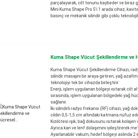
parçalayarak, cilt tonunu kaybeder ve biraz ge
Mini Kuma Shape Pro 5'i 1 arada cihaz, kavitas
basınç ve mekanik silindir gibi çoklu teknoloji
Kuma Shape Vücut Şekillendirme ve H
Kuma Shape Vücut Şekillendirme Cihazı, radyo
silindir masajını bir araya getiren, yağ azaltm
teknolojiyi tek bir cihazda birleştirir.
Enerji, işlem uygulanan bölgeyi ısıtarak cilt alt
sırasında, işlem uygulanan bölgedeki yağ hücr
sağlanır.
İki silindirli radyo frekansı (RF) cihazı, yağ d
cildin 0,5-1,5 cm altındaki katmana nüfuz edeb
Kızılötesi ışık, bağ dokusunu ısıtarak kolajen ve
Ayrıca kan ve lenf dolaşımını iyileştirerek me
Ayarlanabilir vakum, hedef bölgeyi aslında 2 el