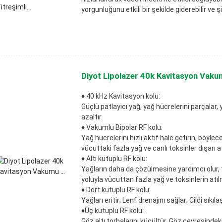
yorgunluğunu etkili bir şekilde giderebilir ve şi
Diyot Lipolazer 40k Kavitasyon Vakum
♦ 40 kHz Kavitasyon kolu:
Güçlü patlayıcı yağ, yağ hücrelerini parçalar,
azaltır.
♦ Vakumlu Bipolar RF kolu:
Yağ hücrelerini hızlı aktif hale getirin, böyl
vücuttaki fazla yağ ve canlı toksinler dışarı at
♦ Altı kutuplu RF kolu:
Yağların daha da çözülmesine yardımcı olur, 
yoluyla vücuttan fazla yağ ve toksinlerin atıl
♦ Dört kutuplu RF kolu:
Yağları eritir; Lenf drenajını sağlar; Cildi sıkılaşt
♦Üç kutuplu RF kolu:
Göz altı torbalarını küçültür. Göz çevresindeki 