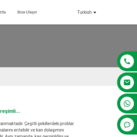
zda
Bize Ulaşın
Turkish
+86 13381209830
eşimli...
anmaktadır. Çeşitli şekillerdeki problar
alarını eritebilir ve kan dolaşımını
ir. Aynı zamanda, kas gerginliğini ve