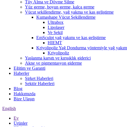
Tüy Alma ve Dövme Silme
Yüz germe, boyun germe, kalça germe
Vücut şekillendirme, yağ yakma ve kas geliştirme
Kumashape Vücut Şekillendirme
Ultrabox
Lipolaser
Ve Şekil
EmSculpt yağ yakımı ve kas geliştirme
HIEMT
Kriyolipoliz Yağ Dondurma yöntemiyle yağ yakımı
Kriyolipoliz
Yaşlanma karşıtı ve kırışıklık giderici
Akne ve pigmentasyon giderme
Eğitim ve Garanti
Haberler
Şirket Haberleri
Sektör Haberleri
Blog
Hakkımızda
Bize Ulaşın
English
Ev
Ürünler