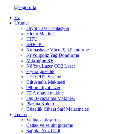
Ev
Ürünler
Diyot Lazer Epilasyon
Hiemt Makinesi
HIFU
SHR IPL
Kumashape Vücut Şekillendirme
Kriyolipoliz Yağ Dondurma
Mikroiğne RF
Nd Yag Lazer CO2 Lazer
Hydra güzellik
LED PDT Sistemi
Cilt Analiz Makinesi
980nm diyot lazer
FDA onaylı makine
Diş Beyazlatma Makinesi
Plazma Kalem
Güzellik Cihazı Sarf Malzemeleri
Tedavi
Vajina sıkılaştırma
Çatlak ve selülit giderme
Sağlıklı Yüz Cildi