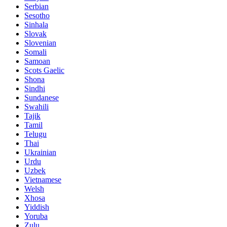
Serbian
Sesotho
Sinhala
Slovak
Slovenian
Somali
Samoan
Scots Gaelic
Shona
Sindhi
Sundanese
Swahili
Tajik
Tamil
Telugu
Thai
Ukrainian
Urdu
Uzbek
Vietnamese
Welsh
Xhosa
Yiddish
Yoruba
Zulu