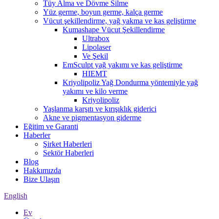
Tüy Alma ve Dövme Silme
Yüz germe, boyun germe, kalça germe
Vücut şekillendirme, yağ yakma ve kas geliştirme
Kumashape Vücut Şekillendirme
Ultrabox
Lipolaser
Ve Şekil
EmSculpt yağ yakımı ve kas geliştirme
HIEMT
Kriyolipoliz Yağ Dondurma yöntemiyle yağ
yakımı ve kilo verme
Kriyolipoliz
Yaşlanma karşıtı ve kırışıklık giderici
Akne ve pigmentasyon giderme
Eğitim ve Garanti
Haberler
Şirket Haberleri
Sektör Haberleri
Blog
Hakkımızda
Bize Ulaşın
English
Ev