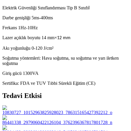
Elektrik Güvenliği Sınıflandırması Tip B Sınıfı
Ⅰ
Darbe genişliği 5ms-400ms
Frekans 1Hz-10Hz
Lazer açıklık boyutu 14 mm
×
12 mm
Akı yoğunluğu 0-120 J/cm²
Soğutma yöntemleri: Hava soğutma, su soğutma ve yarı iletken
soğutma
Giriş gücü 1300VA
Sertifika: FDA ve TUV Tıbbi Sürekli Eğitim (CE)
Tedavi Etkisi