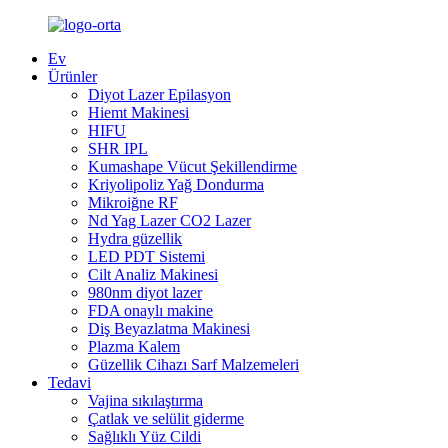
Ev
Ürünler
Diyot Lazer Epilasyon
Hiemt Makinesi
HIFU
SHR IPL
Kumashape Vücut Şekillendirme
Kriyolipoliz Yağ Dondurma
Mikroiğne RF
Nd Yag Lazer CO2 Lazer
Hydra güzellik
LED PDT Sistemi
Cilt Analiz Makinesi
980nm diyot lazer
FDA onaylı makine
Diş Beyazlatma Makinesi
Plazma Kalem
Güzellik Cihazı Sarf Malzemeleri
Tedavi
Vajina sıkılaştırma
Çatlak ve selülit giderme
Sağlıklı Yüz Cildi