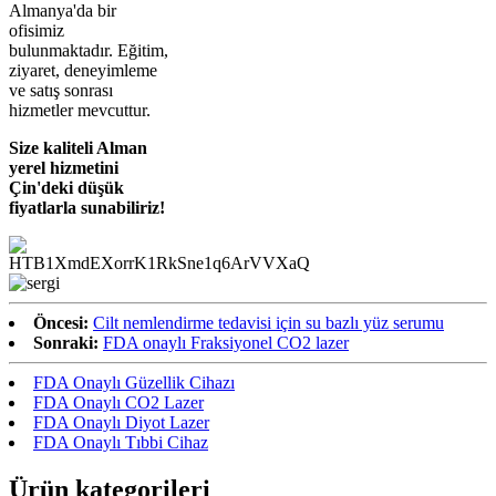
Almanya'da bir
ofisimiz
bulunmaktadır. Eğitim,
ziyaret, deneyimleme
ve satış sonrası
hizmetler mevcuttur.
Size kaliteli Alman
yerel hizmetini
Çin'deki düşük
fiyatlarla sunabiliriz!
Öncesi:
Cilt nemlendirme tedavisi için su bazlı yüz serumu
Sonraki:
FDA onaylı Fraksiyonel CO2 lazer
FDA Onaylı Güzellik Cihazı
FDA Onaylı CO2 Lazer
FDA Onaylı Diyot Lazer
FDA Onaylı Tıbbi Cihaz
Ürün kategorileri