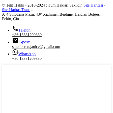
© Telif Hakkı - 2010-2024 : Tüm Hakları Saklıdır.
Site Haritası
-
Site HaritasıTrans
-
A-4 Sinotrans Plaza, 43# Xizhimen Beidajie, Haidian Bölgesi,
Pekin, Çin.
Telefon
+86 13381209830
E-posta
sincoheren.janice@gmail.com
WhatsApp
+86 13381209830