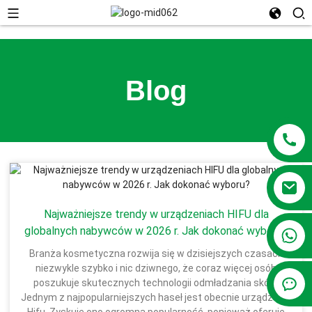
Blog
Najważniejsze trendy w urządzeniach HIFU dla
globalnych nabywców w 2026 r. Jak dokonać wyboru?
+86 13381209830
Branża kosmetyczna rozwija się w dzisiejszych czasach
niezwykle szybko i nic dziwnego, że coraz więcej osób
poszukuje skutecznych technologii odmładzania skóry.
Jednym z najpopularniejszych haseł jest obecnie urządzenie