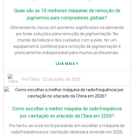
tratamento costumam destacar seus estudos clínicos e
Quais são as 10 melhores máquinas de remoção de
histórias de clientes satisfeitos para gerar confiança. Ainda
assim, é importante analisar essas informações com
pigmentos para compradores globais?
cautela. Nem todos os fornecedores têm o mesmo nível de
Ultimamente, houve um aumento significativo na demanda
especialização ou confiabilidade, então pesquise bem. Se
por boas soluções para remoção de pigmentação. No
você está pensando em investir em um sistema Velashape,
mundo da beleza e dos cuidados com a pele, ter um
reserve um tempo e reflita bastante. Embora essa
equipamento confiável para remoção de pigmentação é
tecnologia ofereça benefícios bastante promissores,
praticamente indispensável para muitos profissionais.
manter expectativas realistas é fundamental. Procure
Lembro-me da Dra. Emily Lane, uma renomada especialista
sistemas com resultados comprovados e seja honesto
»
LEIA MAIS
em tecnologia da pele, dizendo certa vez: "Investir em
consigo mesmo sobre o que você deseja alcançar. Conhecer
equipamentos avançados, como o tratamento a laser de
seus objetivos e se preparar para o processo pode ajudar a
picossegundos para remoção de pigmentação, pode mudar
Por:
Clara
-
22 de junho de 2026
garantir que você fique satisfeito com o resultado final.
completamente o jogo para seus clientes". Isso realmente
ressalta a importância de escolher o equipamento certo.
Recentemente, diversos equipamentos diferentes para
remoção de pigmentação chegaram ao mercado, cada um
Como escolher a melhor máquina de radiofrequência
alegando realizar o trabalho perfeitamente. Mas,
honestamente, é prudente ser um pouco cauteloso. Nem
por cavitação no atacado da China em 2026?
todos os dispositivos cumprem o que prometem. Aspectos
Portanto, se você está pensando em escolher a máquina de
como a eficácia do tratamento, a segurança e a facilidade
radiofrequência por cavitação ideal para revenda em 2026,