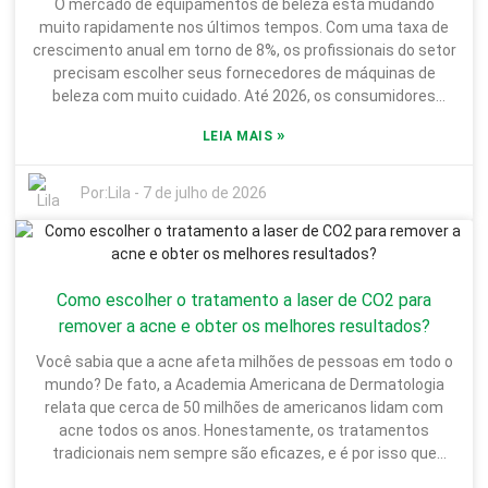
O mercado de equipamentos de beleza está mudando
procedimento não é invasivo, então a maioria das pessoas
muito rapidamente nos últimos tempos. Com uma taxa de
pode voltar à sua rotina normal rapidamente. Dito isso, vale
crescimento anual em torno de 8%, os profissionais do setor
mencionar que os resultados podem variar — algumas
precisam escolher seus fornecedores de máquinas de
pessoas podem precisar de algumas sessões para ver os
beleza com muito cuidado. Até 2026, os consumidores
benefícios completos. Por isso, é tão importante ter um
estarão buscando a tecnologia mais recente e resultados
plano personalizado e conversar com um profissional. No
»
LEIA MAIS
incríveis, portanto, ter um fornecedor confiável de máquinas
geral, embora os benefícios da remoção de acne com laser
de beleza HIFU será mais importante do que nunca para
de CO2 sejam impressionantes, não se esqueça de
atender a essas expectativas. Ao avaliar os principais
Por:
Lila
-
7 de julho de 2026
consultar seu dermatologista primeiro. A pele de cada
fornecedores, é fundamental considerar sua reputação e os
pessoa reage de forma diferente, e é inteligente manter as
tipos de produtos que oferecem. Muitos fornecedores,
expectativas realistas. O caminho para uma pele mais limpa
como a Global Beauty Solutions e a Aesthetic Technology,
às vezes pode ser um pouco complicado, mas com a
estão criando produtos realmente inovadores. Mas,
orientação e o tratamento certos, muitas pessoas estão
Como escolher o tratamento a laser de CO2 para
honestamente, nem todos são consistentes em termos de
obtendo sucesso real com essa tecnologia. Portanto, se
qualidade. Especialistas costumam recomendar a leitura de
remover a acne e obter os melhores resultados?
você está considerando essa opção, certifique-se de obter
avaliações de clientes e a verificação de classificações do
todas as informações primeiro — pode ser uma mudança
Você sabia que a acne afeta milhões de pessoas em todo o
setor para ter uma boa noção de quem é confiável. Além
radical!
mundo? De fato, a Academia Americana de Dermatologia
disso, entender como as diferentes máquinas de beleza
relata que cerca de 50 milhões de americanos lidam com
funcionam é crucial. De acordo com um relatório da Global
acne todos os anos. Honestamente, os tratamentos
Market Insights, a demanda por tratamentos de beleza não
tradicionais nem sempre são eficazes, e é por isso que
invasivos está em ascensão. Os fornecedores precisam se
muitas pessoas estão buscando opções mais modernas,
manter à frente, acompanhando as tendências e ajustando