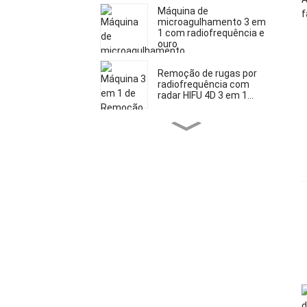
Máquina de
microagulhamento 3 em
1 com radiofrequência e
ouro
Remoção de rugas por
radiofrequência com
radar HIFU 4D 3 em 1...
Microdispositivo
multifuncional 5 em 1 5D
HIFU...
Máquina 4D HIFU Vmax 2
em 1
Laser de diodo indolor
aprovado pela FDA para
tratamento de câncer de
pele...
SHR I aprovado pela FDA e