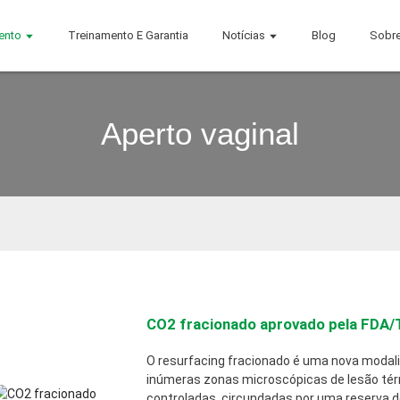
ento
Treinamento E Garantia
Notícias
Blog
Sobr
Aperto vaginal
CO2 fracionado aprovado pela FDA/
O resurfacing fracionado é uma nova modali
inúmeras zonas microscópicas de lesão tér
controladas, circundadas por uma reserva d