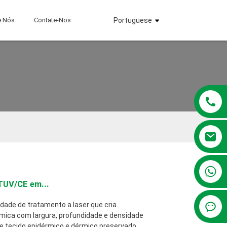
e Nós
Contate-Nos
Portuguese
+86 13381209830
TUV/CE em...
dade de tratamento a laser que cria
mica com largura, profundidade e densidade
e tecido epidérmico e dérmico preservado,