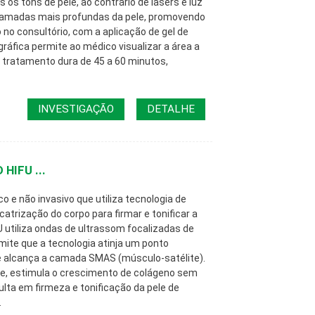
os tons de pele, ao contrário de lasers e luz
 camadas mais profundas da pele, promovendo
o no consultório, com a aplicação de gel de
áfica permite ao médico visualizar a área a
O tratamento dura de 45 a 60 minutos,
INVESTIGAÇÃO
DETALHE
 HIFU ...
o e não invasivo que utiliza tecnologia de
catrização do corpo para firmar e tonificar a
U utiliza ondas de ultrassom focalizadas de
mite que a tecnologia atinja um ponto
nde alcança a camada SMAS (músculo-satélite).
e, estimula o crescimento de colágeno sem
ulta em firmeza e tonificação da pele de
.