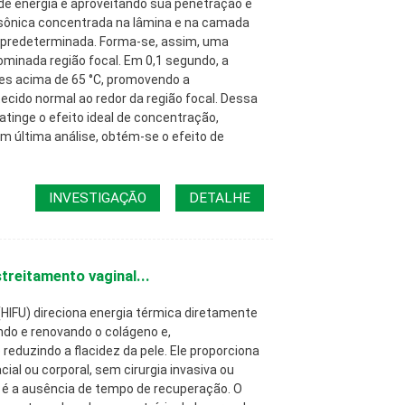
de energia e aproveitando sua penetração e
ssônica concentrada na lâmina e na camada
 predeterminada. Forma-se, assim, uma
nominada região focal. Em 0,1 segundo, a
res acima de 65 °C, promovendo a
ecido normal ao redor da região focal. Dessa
tinge o efeito ideal de concentração,
m última análise, obtém-se o efeito de
INVESTIGAÇÃO
DETALHE
reitamento vaginal...
(HIFU) direciona energia térmica diretamente
ndo e renovando o colágeno e,
eduzindo a flacidez da pele. Ele proporciona
ial ou corporal, sem cirurgia invasiva ou
 é a ausência de tempo de recuperação. O