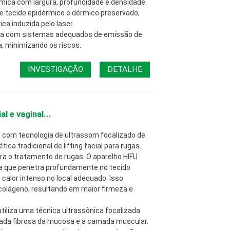
mica com largura, profundidade e densidade
e tecido epidérmico e dérmico preservado,
ca induzida pelo laser.
da com sistemas adequados de emissão de
a, minimizando os riscos.
INVESTIGAÇÃO
DETALHE
l e vaginal...
 com tecnologia de ultrassom focalizado de
tica tradicional de lifting facial para rugas.
ra o tratamento de rugas. O aparelho HIFU
da que penetra profundamente no tecido
alor intenso no local adequado. Isso
colágeno, resultando em maior firmeza e
tiliza uma técnica ultrassônica focalizada
mada fibrosa da mucosa e a camada muscular.