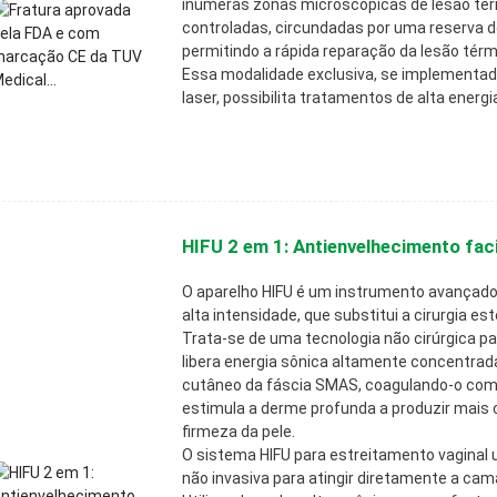
inúmeras zonas microscópicas de lesão tér
controladas, circundadas por uma reserva d
permitindo a rápida reparação da lesão térmi
Essa modalidade exclusiva, se implementa
laser, possibilita tratamentos de alta energi
HIFU 2 em 1: Antienvelhecimento facia
O aparelho HIFU é um instrumento avançado
alta intensidade, que substitui a cirurgia esté
Trata-se de uma tecnologia não cirúrgica pa
libera energia sônica altamente concentra
cutâneo da fáscia SMAS, coagulando-o com c
estimula a derme profunda a produzir mais 
firmeza da pele.
O sistema HIFU para estreitamento vaginal u
não invasiva para atingir diretamente a ca