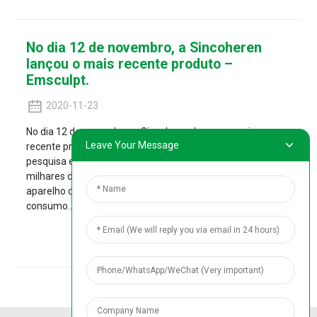
No dia 12 de novembro, a Sincoheren
lançou o mais recente produto –
Emsculpt.
2020-11-23
No dia 12 de novembro, a Sincoheren lançou o mais
Leave Your Message
recente produto – Emsculpt. Esta empresa de máquinas
pesquisa e desenvolve esta máquina há dois anos e já fez
milhares de testes clínicos, apenas para desenvolver um
aparelho de beleza que esteja mais alinhado com o
consumo...
Ver Detalhes