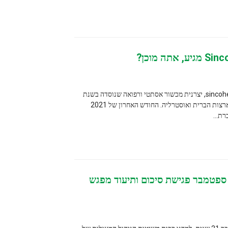
 אנחנו חברת sincoheren, יצרנית מכשור אסתטי ורפואה שנוסדה בשנת
1999, וכיום יש לה סניפים בגרמניה, ארצות הברית ואוסטרליה. החודש האחרון של 2021
ת סיכום ותיעוד מפגש