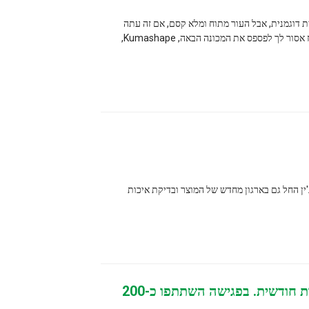
עור מתוח ומלא קסם, אם זה עתה
ילדת תינוק והפכת לעור נפוח ורפוי, אז אסור לך לפספס את המכונה הבאה, Kumashape,
ן מחדש של המוצר ובדיקת איכות
ב-31 באוקטובר קיימה קבוצת סינקוהרן פגישת סיכום מכירות חודשית. בפגישה השתתפו כ-200