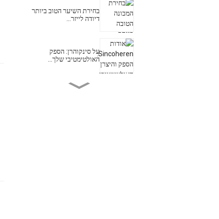
בחירת השיער הטוב ביותר
דיודה לייזר...
על סינקוהרן: הספק
האולטימטיבי שלך...
עשה מהפכה בגוף שלך עם
Ems Musc...
מכונות Hifu רפואיות מבית
Leadin...
Shr Ipl: הפתרון האולטימטיבי
עבור...
השג עור ללא רבב עם SHR