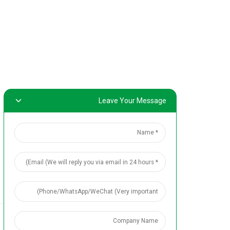
23-11-2020
שנזן ומסניף שיאמ
צפה בפרטים
Leave Your Message
ב-12 בנובמבר, Sincoheren הוציאה את המוצר האחרון--Emsculpt.
23-11-2020
ועשתה אלפי בדיק
צפה בפרטים