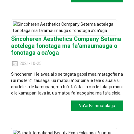
Sincoheren Aesthetics Company Setema
aotelega fonotaga ma fa'amaumauga o
fonotaga a'oa'oga
2021-10-25
Sincoheren, i le avea ai o se tagata gaosi mea matagofie na
i ai mo le 21 tausaga, ua matou aʻoaʻoina le tele o auala sili
ona lelei a le kamupani, ma tuʻufaʻatasia ma le tulaga moni
o le kamupani lava ia, ua matou faʻaaogaina ma faʻaleleia.
Va'ai Fa'amatalaga