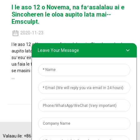
I le aso 12 o Novema, na faʻasalalau ai e
Sincoheren le oloa aupito lata mai--
Emsculpt.
2020-11-23
I le aso 12 o Novema, na faʻasalalau ai e Sincoheren le oloa
Leave Your Message
aupito lata mai--Emsculpt. O lenei kamupani masini o loʻo
suʻesuʻeina ma atinaʻe lenei masini mo le lua tausaga ma
ua faia le faitau afe o suʻega falemaʻi, naʻo le atinaʻeina o
se masini matagofie e sili atu ona fetaui ma le faʻaaogaina
...
Va'ai Fa'amatalaga
Valaau ile: +86
A-4 Sinotrans Plaza,