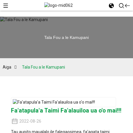
Tala Fou a le Kamupani
Aiga
Tala Fou a le Kamupani
Fa'atapula'a Taimi Fa'alauiloa ua o'o mai!!!
2022-08-26
Tau aupito maualalo ile falegaosimea, fa'agata taimi