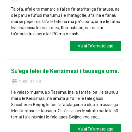
Talofa, afai e te manaʻo e fai se faʻataʻitaʻiga faʻatusa, ae
o le paʻu e fufusi ma tumu i le matagofie, afai na e fanau
mai se pepe ma faʻafefeteina ma paʻu paʻu, ona e le tatau
lea ona misia le masini lea, Kumashape, se masini
fa'ataulaitu e pei o le LPG ma Velash...
Va'ai Fa'amatalaga
Su'ega lelei ile Kerisimasi i tausaga uma.
2020-11-23
I le vaiaso muamua o Tesema, ina ia faʻafeiloaʻi le taunuu
mai o le Kerisimasi, na amata ai foʻi e le fale gaosi
Sincoheren Beijing le toe faʻatulagaina o oloa ma asiasiga
lelei faʻatasi i le tausaga. O loʻo i ai nei le sili atu nai lo le 50
tomai faʻainisinia i le fale gaosi Beijing, ma eac...
Va'ai Fa'amatalaga