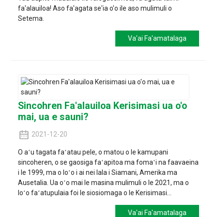
fa'alauiloa! Aso fa'agata se'ia o'o ile aso mulimuli o
Setema.
Va'ai Fa'amatalaga
Sincohren Fa'alauiloa Kerisimasi ua o'o
mai, ua e sauni?
2021-12-20
O aʻu tagata faʻatau pele, o matou o le kamupani
sincoheren, o se gaosiga faʻapitoa ma fomaʻi na faavaeina
i le 1999, ma o loʻo i ai nei lala i Siamani, Amerika ma
Ausetalia. Ua oʻo mai le masina mulimuli o le 2021, ma o
loʻo faʻatupulaia foi le siosiomaga o le Kerisimasi...
Va'ai Fa'amatalaga