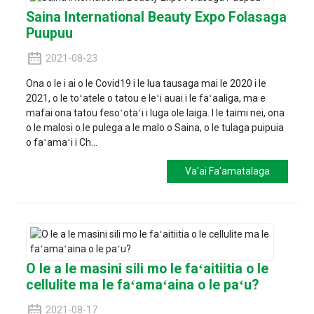
Saina International Beauty Expo Folasaga
Puupuu
2021-08-23
Ona o le i ai o le Covid19 i le lua tausaga mai le 2020 i le
2021, o le toʻatele o tatou e leʻi auai i le faʻaaliga, ma e
mafai ona tatou fesoʻotaʻi i luga ole laiga. I le taimi nei, ona
o le malosi o le pulega a le malo o Saina, o le tulaga puipuia
o faʻamaʻi i Ch...
Va'ai Fa'amatalaga
O le a le masini sili mo le faʻaitiitia o le
cellulite ma le faʻamaʻaina o le paʻu?
2021-08-17