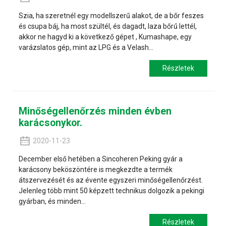
Szia, ha szeretnél egy modellszerű alakot, de a bőr feszes
és csupa báj, ha most szültél, és dagadt, laza bőrű lettél,
akkor ne hagyd ki a következő gépet , Kumashape, egy
varázslatos gép, mint az LPG és a Velash...
Részletek
Minőségellenőrzés minden évben
karácsonykor.
2020-11-23
December első hetében a Sincoheren Peking gyár a
karácsony beköszöntére is megkezdte a termék
átszervezését és az évente egyszeri minőségellenőrzést.
Jelenleg több mint 50 képzett technikus dolgozik a pekingi
gyárban, és minden...
Részletek