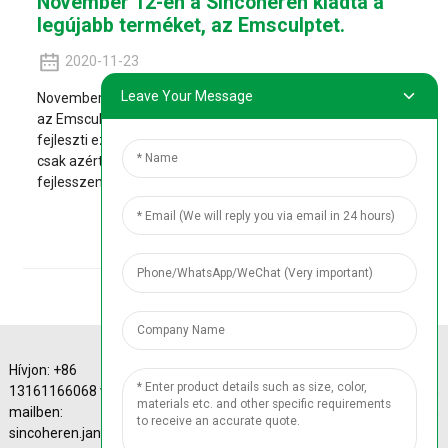
November 12-én a Sincoheren kiadta a
legújabb terméket, az Emsculptet.
2020-11-23
Leave Your Message
November 12-én a Sincoheren kiadta a legújabb terméket,
az Emsculptet. Ez a gépgyártó cég két éve kutatja és
fejleszti ezt a gépet, és több ezer klinikai tesztet végzett el,
csak azért, hogy olyan szépségápolási eszközt
fejlesszenek ki, amely jobban megfelel a fogyasztási...
Részletek
Hívjon: +86
A-4 Sinotrans Plaza,
13161166068 vagy e-
43# Xizhimen
mailben:
Beidajie, Haidian
© Copyright - 2010-
sincoheren.janice@gmail.com
District, Peking, Kína.
2024 : Minden jog