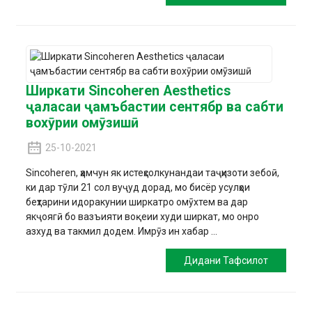
Ширкати Sincoheren Aesthetics
ҷаласаи ҷамъбастии сентябр ва сабти
вохӯрии омӯзишӣ
25-10-2021
Sincoheren, ҳамчун як истеҳсолкунандаи таҷҳизоти зебоӣ,
ки дар тӯли 21 сол вуҷуд дорад, мо бисёр усулҳои
беҳтарини идоракунии ширкатро омӯхтем ва дар
якҷоягӣ бо вазъияти воқеии худи ширкат, мо онро
азхуд ва такмил додем. Имрӯз ин хабар ...
Дидани Тафсилот