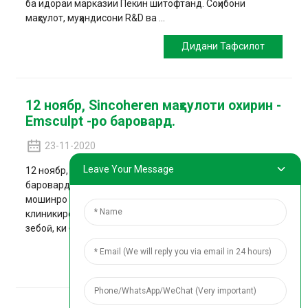
ба идораи марказии Пекин шитофтанд. Соҳибони
маҳсулот, муҳандисони R&D ва ...
Дидани Тафсилот
12 ноябр, Sincoheren маҳсулоти охирин -
Emsculpt -ро баровард.
23-11-2020
Leave Your Message
12 ноябр, Sincoheren маҳсулоти охирин - Emsculpt -ро
баровард. Ин ширкати мошинсозӣ дар тӯли ду сол ин
мошинро таҳқиқ ва таҳия мекунад ва ҳазорон озмоишҳои
клиникиро анҷом додааст, танҳо барои таҳияи як дастгоҳи
зебоӣ, ки бештар ба истеъмоли ...
Дидани Тафсилот