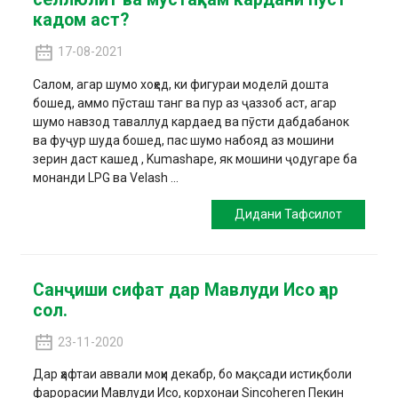
кадом аст?
17-08-2021
Салом, агар шумо хоҳед, ки фигураи моделӣ дошта
бошед, аммо пӯсташ танг ва пур аз ҷаззоб аст, агар
шумо навзод таваллуд кардаед ва пӯсти дабдабанок
ва фуҷур шуда бошед, пас шумо набояд аз мошини
зерин даст кашед , Kumashape, як мошини ҷодугаре ба
монанди LPG ва Velash ...
Дидани Тафсилот
Санҷиши сифат дар Мавлуди Исо ҳар
сол.
23-11-2020
Дар ҳафтаи аввали моҳи декабр, бо мақсади истиқболи
фарорасии Мавлуди Исо, корхонаи Sincoheren Пекин