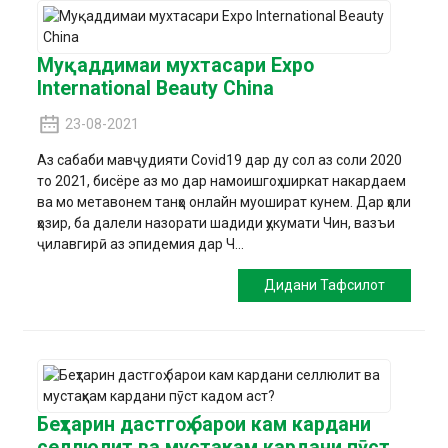
Муқаддимаи мухтасари Expo
International Beauty China
23-08-2021
Аз сабаби мавҷудияти Covid19 дар ду сол аз соли 2020
то 2021, бисёре аз мо дар намоишгоҳ ширкат накардаем
ва мо метавонем танҳо онлайн муошират кунем. Дар ҳоли
ҳозир, ба далели назорати шадиди ҳукумати Чин, вазъи
ҷилавгирӣ аз эпидемия дар Ч...
Дидани Тафсилот
Беҳтарин дастгоҳ барои кам кардани
селлюлит ва мустаҳкам кардани пӯст