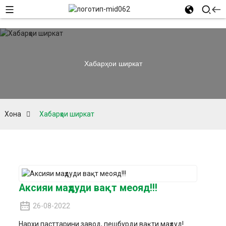
Хабарҳои ширкат
Хона
Хабарҳои ширкат
Аксияи маҳдуди вақт меояд!!!
26-08-2022
Нархи пасттарини завод, пешбурди вақти маҳдуд!