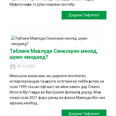
Мӯҳлати ниҳоӣ то рӯзи охирини сентябр.
Дидани Тафсилот
Таблиғи Мавлуди Синкохрен меояд,
шумо омодаед?
20-12-2021
Мизоҷони азизи ман, мо ширкати sincoheren,
истеҳсолкунандаи таҷҳизоти эстетикӣ ва тиббӣ ҳастем, ки
соли 1999 таъсис ёфтааст ва айни замон дар Олмон,
Иёлоти Муттаҳида ва Австралия филиалҳо дорад. Моҳи
охири соли 2021 фаро расид ва фазои Мавлуди Исо низ
афзоиш меёбад...
Дидани Тафсилот