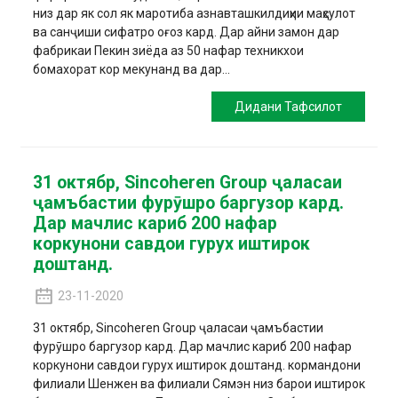
низ дар як сол як маротиба азнавташкилдиҳии маҳсулот
ва санҷиши сифатро оғоз кард. Дар айни замон дар
фабрикаи Пекин зиёда аз 50 нафар техникхои
бомахорат кор мекунанд ва дар...
Дидани Тафсилот
31 октябр, Sincoheren Group ҷаласаи
ҷамъбастии фурӯшро баргузор кард.
Дар мачлис кариб 200 нафар
коркунони савдои гурух иштирок
доштанд.
23-11-2020
31 октябр, Sincoheren Group ҷаласаи ҷамъбастии
фурӯшро баргузор кард. Дар мачлис кариб 200 нафар
коркунони савдои гурух иштирок доштанд. кормандони
филиали Шенжен ва филиали Сямэн низ барои иштирок