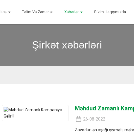
licə
Təlim Və Zəmanət
Xəbərlər
Bizim Haqqımızda
Şirkət xəbərləri
Məhdud Zamanlı Kampa
26-08-2022
Zavodun ən aşağı qiyməti, mə