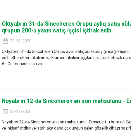
Oktyabrın 31-də Sincoheren Qrupu aylıq satış xüla
qrupun 200-ə yaxın satış işçisi iştirak edib.
23-11-2020
Oktyabrın 31-də Sincoheren Qrupu aylıq satış xülasəsi yığıncağı keçirdi. 
edib. Shenzhen filialının və Xiamen filialının işçiləri də iştirak etmək üç
Ar-Ge mühəndisləri və...
Noyabrın 12-də Sincoheren ən son məhsulunu - E
23-11-2020
Noyabrın 12-də Sincoheren ən son məhsulunu - Emsculpt-u buraxdı. Bu maşı
və inkişaf etdirir və istehlaka daha çox uyğun gələn gözəllik cihazı hazır