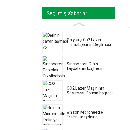
Seçilmiş Xəbərlər
Ən yaxşı Co2 Lazer
Təmizləyicinin Seçilməsi...
Sincoheren C-nin
faydalarını kəşf edin...
CO2 Lazer Maşınının
Seçilməsi: Dərinin bərpası...
Ən son Microneedle
Fracını araşdırırıq...