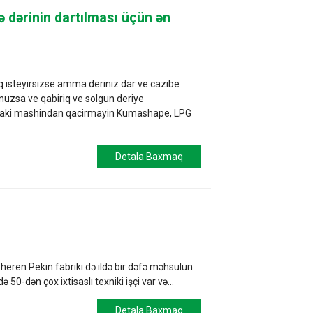
və dərinin dartılması üçün ən
q isteyirsizse amma deriniz dar ve cazibe
uzsa ve qabiriq ve solgun deriye
idaki mashindan qacirmayin Kumashape, LPG
.
Detala Baxmaq
heren Pekin fabriki də ildə bir dəfə məhsulun
50-dən çox ixtisaslı texniki işçi var və...
Detala Baxmaq