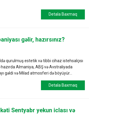
Detala Baxmaq
niyası gəlir, hazırsınız?
də qurulmuş estetik və tibbi cihaz istehsalçısı
al-hazırda Almaniya, ABŞ və Avstraliyada
n ayı gəldi və Milad atmosferi də böyüyür...
Detala Baxmaq
kəti Sentyabr yekun iclası və