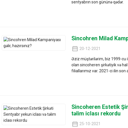
sentyabrın son gününə qədər.
Sincohren Milad Kampa
20-12-2021
Əziz müştərilərim, biz 1999-cu il
olan sincoheren şirkətiyik və h
filiallarımız var. 2021-ci ilin so
Sincoheren Estetik Şir
təlim iclası rekordu
25-10-2021