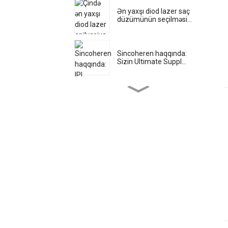
Ən yaxşı diod lazer saç
düzümünün seçilməsi...
Sincoheren haqqında:
Sizin Ultimate Suppl...
Ems Musc ilə bədəninizdə
inqilab edin...
Aparıcıdan Tibbi Hifu
Maşınları...
Shr Ipl: Peşə üçün son
həll...
SHR IPL ilə Qüsursuz