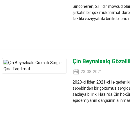
Sincoheren, 21 ildir mövcud olan 
şirkətin bir çox mükəmməl idarə
faktiki vəziyyəti ilə birlikdə, o
...
Çin Beynəlxalq Gözəll
23-08-2021
2020-ci ildən 2021-ci ilə qədər 
səbəbindən bir çoxumuz sərgidə 
saxlaya bilirik. Hazırda Çin hök
epidemiyanın qarşısının alınması 