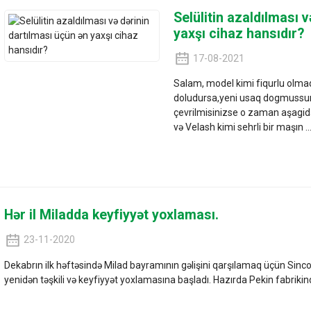
Selülitin azaldılması 
yaxşı cihaz hansıdır?
17-08-2021
Salam, model kimi fiqurlu olma
doludursa,yeni usaq dogmussun
çevrilmisinizse o zaman aşag
və Velash kimi sehrli bir maşın ..
Hər il Miladda keyfiyyət yoxlaması.
23-11-2020
Dekabrın ilk həftəsində Milad bayramının gəlişini qarşılamaq üçün Sinco
yenidən təşkili və keyfiyyət yoxlamasına başladı. Hazırda Pekin fabrikində 