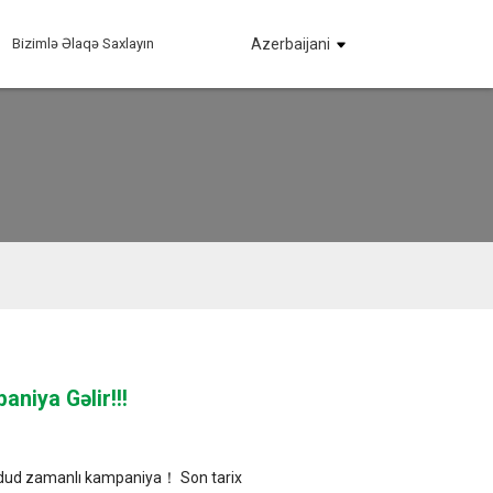
Bizimlə Əlaqə Saxlayın
Azerbaijani
niya Gəlir!!!
hdud zamanlı kampaniya！ Son tarix