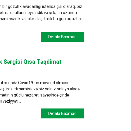
bir gözəllik avadanlığı istehsalçısı olaraq, biz
etmə üsullarını öyrəndik və şirkətin özünün
nu mənimsədik və təkmilləşdirdik.bu gün bu xəbər
Detala Baxmaq
ik Sərgisi Qısa Təqdimat
iki il ərzində Covid19-un mövcud olması
iştirak etməmişik və biz yalnız onlayn əlaqə
ümətinin güclü nəzarəti sayəsində çində
vəziyyəti...
Detala Baxmaq