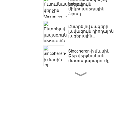
նորագույն
միկրոասեղային
ֆրակ...
Ընտրելով մազերի
լավագույն դիոդային
լազերային...
Sincoheren-ի մասին.
Ձեր վերջնական
մատակարարումը...
Հեղափոխեք ձեր
մարմինը Ems Musc-ով...
Բժշկական Hifu
մեքենաներ
առաջատար...
Shr Ipl. վերջնական
լուծում Pe...