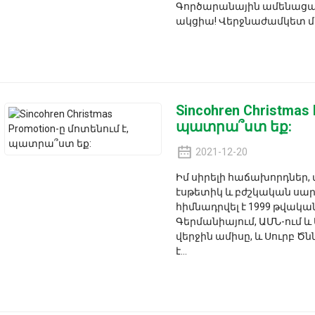
Գործարանային ամենացա
ակցիա! Վերջնաժամկետ մի
Sincohren Christmas
պատրա՞ստ եք:
2021-12-20
Իմ սիրելի հաճախորդներ, մե
էսթետիկ և բժշկական սար
հիմնադրվել է 1999 թվակա
Գերմանիայում, ԱՄՆ-ում և 
վերջին ամիսը, և Սուրբ Ծ
է...