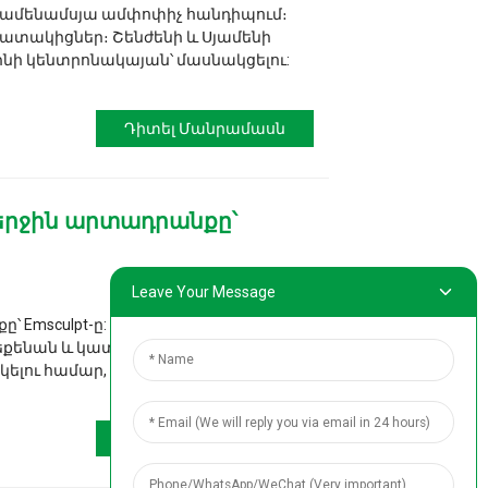
քի ամենամսյա ամփոփիչ հանդիպում։
խատակիցներ։ Շենժենի և Սյամենի
նի կենտրոնակայան՝ մասնակցելու:
Դիտել Մանրամասն
 վերջին արտադրանքը՝
Leave Your Message
ը՝ Emsculpt-ը: Այս մեքենաշինական
ս մեքենան և կատարել է հազարավոր
լու համար, որն ավելի համահունչ է
Դիտել Մանրամասն